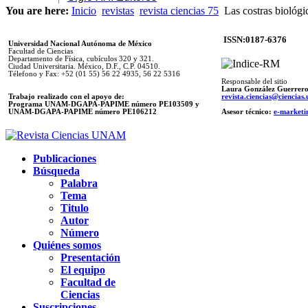
You are here:
Inicio
revistas
revista ciencias 75
Las costras biológic
ISSN:0187-6376
Universidad Nacional Autónoma de México
Facultad de Ciencias
Departamento de Física, cubículos 320 y 321.
Ciudad Universitaria. México, D.F., C.P. 04510.
Télefono y Fax: +52 (01 55) 56 22 4935, 56 22 5316
Responsable del sitio
Laura González Guerrer
Trabajo realizado con el apoyo de:
revista.ciencias@ciencia
Programa UNAM-DGAPA-PAPIME número PE103509 y
UNAM-DGAPA-PAPIME
número PE106212
Asesor técnico:
e-marketi
Publicaciones
Búsqueda
Palabra
Tema
Titulo
Autor
Número
Quiénes somos
Presentación
El equipo
Facultad de
Ciencias
Suscripciones