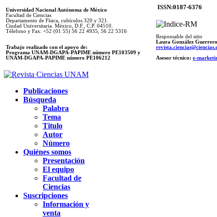
ISSN:0187-6376
Universidad Nacional Autónoma de México
Facultad de Ciencias
Departamento de Física, cubículos 320 y 321.
Ciudad Universitaria. México, D.F., C.P. 04510.
Télefono y Fax: +52 (01 55) 56 22 4935, 56 22 5316
Responsable del sitio
Laura González Guerrer
Trabajo realizado con el apoyo de:
revista.ciencias@ciencia
Programa UNAM-DGAPA-PAPIME número PE103509 y
UNAM-DGAPA-PAPIME
número PE106212
Asesor técnico:
e-marketi
Publicaciones
Búsqueda
Palabra
Tema
Titulo
Autor
Número
Quiénes somos
Presentación
El equipo
Facultad de
Ciencias
Suscripciones
Información y
venta