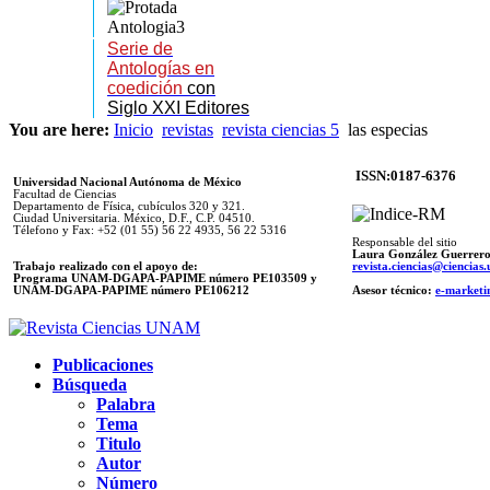
Serie de
Antologías en
coedición
con
Siglo XXI Editores
You are here:
Inicio
revistas
revista ciencias 5
las especias
ISSN:0187-6376
Universidad Nacional Autónoma de México
Facultad de Ciencias
Departamento de Física, cubículos 320 y 321.
Ciudad Universitaria. México, D.F., C.P. 04510.
Télefono y Fax: +52 (01 55) 56 22 4935, 56 22 5316
Responsable del sitio
Laura González Guerrer
Trabajo realizado con el apoyo de:
revista.ciencias@ciencia
Programa UNAM-DGAPA-PAPIME número PE103509 y
UNAM-DGAPA-PAPIME
número PE106212
Asesor técnico:
e-marketi
Publicaciones
Búsqueda
Palabra
Tema
Titulo
Autor
Número