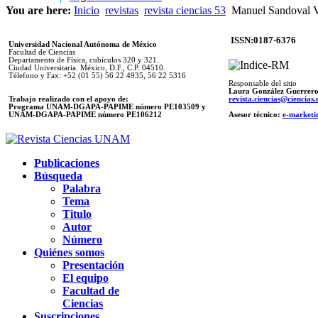
You are here:
Inicio
revistas
revista ciencias 53
Manuel Sandoval Val
ISSN:0187-6376
Universidad Nacional Autónoma de México
Facultad de Ciencias
Departamento de Física, cubículos 320 y 321.
Ciudad Universitaria. México, D.F., C.P. 04510.
Télefono y Fax: +52 (01 55) 56 22 4935, 56 22 5316
Responsable del sitio
Laura González Guerrer
Trabajo realizado con el apoyo de:
revista.ciencias@ciencia
Programa UNAM-DGAPA-PAPIME número PE103509 y
UNAM-DGAPA-PAPIME
número PE106212
Asesor técnico:
e-marketi
Publicaciones
Búsqueda
Palabra
Tema
Titulo
Autor
Número
Quiénes somos
Presentación
El equipo
Facultad de
Ciencias
Suscripciones