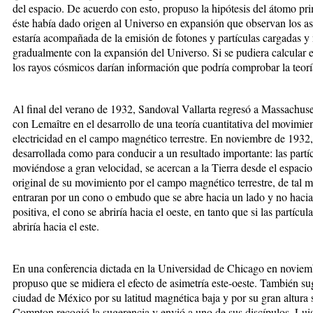
del espacio. De acuerdo con esto, propuso la hipótesis del átomo pri
éste había dado origen al Universo en expansión que observan los as
estaría acompañada de la emisión de fotones y partículas cargadas y 
gradualmente con la expansión del Universo. Si se pudiera calcular e
los rayos cósmicos darían información que podría comprobar la teorí
Al final del verano de 1932, Sandoval Vallarta regresó a Massachuset
con Lemaître en el desarrollo de una teoría cuantitativa del movimie
electricidad en el campo magnético terrestre. En noviembre de 1932, 
desarrollada como para conducir a un resultado importante: las partí
moviéndose a gran velocidad, se acercan a la Tierra desde el espacio 
original de su movimiento por el campo magnético terrestre, de tal 
entraran por un cono o embudo que se abre hacia un lado y no hacia a
positiva, el cono se abriría hacia el oeste, en tanto que si las partícu
abriría hacia el este.
En una conferencia dictada en la Universidad de Chicago en novie
propuso que se midiera el efecto de asimetría este-oeste. También sug
ciudad de México por su latitud magnética baja y por su gran altura 
Compton recogió la sugerencia y envió a uno de sus discípulos, Lui