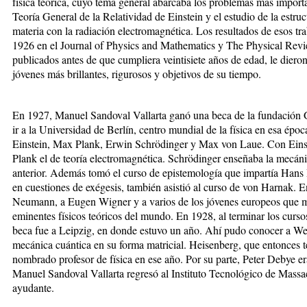
física teórica, cuyo tema general abarcaba los problemas más importa
Teoría General de la Relatividad de Einstein y el estudio de la estruc
materia con la radiación electromagnética. Los resultados de esos t
1926 en el Journal of Physics and Mathematics y The Physical Revie
publicados antes de que cumpliera veintisiete años de edad, le dier
jóvenes más brillantes, rigurosos y objetivos de su tiempo.
En 1927, Manuel Sandoval Vallarta ganó una beca de la fundación 
ir a la Universidad de Berlín, centro mundial de la física en esa époc
Einstein, Max Plank, Erwin Schrödinger y Max von Laue. Con Einste
Plank el de teoría electromagnética. Schrödinger enseñaba la mecáni
anterior. Además tomó el curso de epistemología que impartía Hans
en cuestiones de exégesis, también asistió al curso de von Harnak. 
Neumann, a Eugen Wigner y a varios de los jóvenes europeos que más
eminentes físicos teóricos del mundo. En 1928, al terminar los curs
beca fue a Leipzig, en donde estuvo un año. Ahí pudo conocer a We
mecánica cuántica en su forma matricial. Heisenberg, que entonces te
nombrado profesor de física en ese año. Por su parte, Peter Debye er
Manuel Sandoval Vallarta regresó al Instituto Tecnológico de Massa
ayudante.