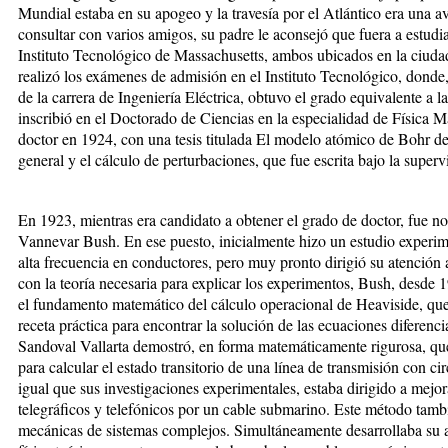
Mundial estaba en su apogeo y la travesía por el Atlántico era una 
consultar con varios amigos, su padre le aconsejó que fuera a estudi
Instituto Tecnológico de Massachusetts, ambos ubicados en la ciuda
realizó los exámenes de admisión en el Instituto Tecnológico, donde,
de la carrera de Ingeniería Eléctrica, obtuvo el grado equivalente a l
inscribió en el Doctorado de Ciencias en la especialidad de Física 
doctor en 1924, con una tesis titulada El modelo atómico de Bohr des
general y el cálculo de perturbaciones, que fue escrita bajo la super
En 1923, mientras era candidato a obtener el grado de doctor, fue 
Vannevar Bush. En ese puesto, inicialmente hizo un estudio experime
alta frecuencia en conductores, pero muy pronto dirigió su atención
con la teoría necesaria para explicar los experimentos, Bush, desde 1
el fundamento matemático del cálculo operacional de Heaviside, qu
receta práctica para encontrar la solución de las ecuaciones diferencia
Sandoval Vallarta demostró, en forma matemáticamente rigurosa, que 
para calcular el estado transitorio de una línea de transmisión con ci
igual que sus investigaciones experimentales, estaba dirigido a mejo
telegráficos y telefónicos por un cable submarino. Este método tambi
mecánicas de sistemas complejos. Simultáneamente desarrollaba su a