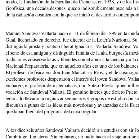
modo, la fundación de la Facultad de Ciencias, en 1938, y de los Inst
Geofísica, una década después, quedó indisolublemente asociada a la
de la radiación cósmica con la que se inició el desarrollo contempor
Manuel Sandoval Vallarta nació el 11 de febrero de 1899 en la ciu
Gual, licenciado en derecho, fue director de la Lotería Nacional. Su 
distinguido jurista y político liberal Ignacio L. Vallarta. Sandoval V
el seno de esa antigua y distinguida familia de la alta burguesía mex
tradiciones conservadoras y liberales con el amor a la ciencia y a la
Nacional Preparatoria, que en aquellos años era uno de los baluartes
El profesor de física era don Juan Mancilla y Ríos, y el de cosmogra
excelentes profesores despertaron el interés del joven Sandoval Vallart
embargo, el profesor de matemáticas, don Sotero Prieto, quien influy
vocación de Sandoval Vallarta. El genuino interés que Sotero Prieto t
teórica lo llevaron a organizar seminarios y grupos de estudio con 
discutían algunas de las ideas más novedosas y avanzadas de la física
quedaban fuera del programa del curso regular.
A los dieciséis años Sandoval Vallarta decidió ir a estudiar con sir
Cambridge, Inglaterra. Sin embargo, no pudo hacer el viaje porque 