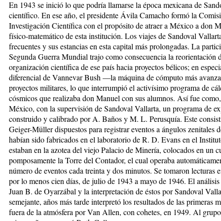
En 1943 se inició lo que podría llamarse la época mexicana de Sand
científico. En ese año, el presidente Ávila Camacho formó la Comis
Investigación Científica con el propósito de atraer a México a don M
físico-matemático de esta institución. Los viajes de Sandoval Vallar
frecuentes y sus estancias en esta capital más prolongadas. La parti
Segunda Guerra Mundial trajo como consecuencia la reorientación d
organización científica de ese país hacia proyectos bélicos; en especia
diferencial de Vannevar Bush —la máquina de cómputo más avanza
proyectos militares, lo que interrumpió el activísimo programa de cálc
cósmicos que realizaba don Manuel con sus alumnos. Así fue como, e
México, con la supervisión de Sandoval Vallarta, un programa de e
construido y calibrado por A. Baños y M. L. Perusquía. Este consist
Geiger-Müller dispuestos para registrar eventos a ángulos zenitales 
habían sido fabricados en el laboratorio de R. D. Evans en el Instit
estaban en la azotea del viejo Palacio de Minería, colocados en un
pomposamente la Torre del Contador, el cual operaba automáticament
número de eventos cada treinta y dos minutos. Se tomaron lecturas 
por lo menos cien días, de julio de 1943 a mayo de 1946. El análisis 
Juan B. de Oyarzábal y la interpretación de éstos por Sandoval Vall
semejante, años más tarde interpretó los resultados de las primeras 
fuera de la atmósfera por Van Allen, con cohetes, en 1949. Al grupo 