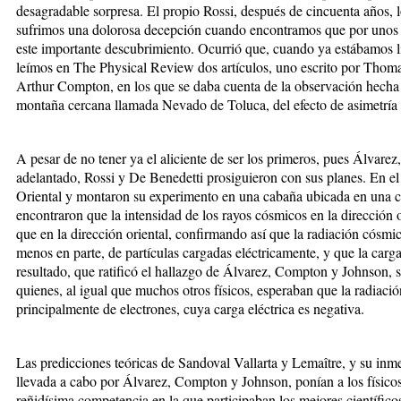
desagradable sorpresa. El propio Rossi, después de cincuenta años, l
sufrimos una dolorosa decepción cuando encontramos que por unos 
este importante descubrimiento. Ocurrió que, cuando ya estábamos lis
leímos en The Physical Review dos artículos, uno escrito por Thoma
Arthur Compton, en los que se daba cuenta de la observación hecha
montaña cercana llamada Nevado de Toluca, del efecto de asimetría 
A pesar de no tener ya el aliciente de ser los primeros, pues Álvare
adelantado, Rossi y De Benedetti prosiguieron con sus planes. En el
Oriental y montaron su experimento en una cabaña ubicada en una c
encontraron que la intensidad de los rayos cósmicos en la dirección
que en la dirección oriental, confirmando así que la radiación cósmic
menos en parte, de partículas cargadas eléctricamente, y que la carga 
resultado, que ratificó el hallazgo de Álvarez, Compton y Johnson, 
quienes, al igual que muchos otros físicos, esperaban que la radiaci
principalmente de electrones, cuya carga eléctrica es negativa.
Las predicciones teóricas de Sandoval Vallarta y Lemaître, y su inm
llevada a cabo por Álvarez, Compton y Johnson, ponían a los físico
reñidísima competencia en la que participaban los mejores científic