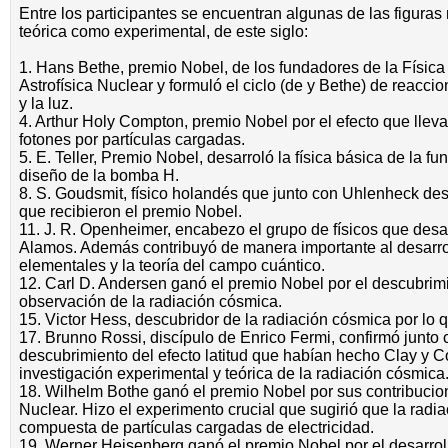
Entre los participantes se encuentran algunas de las figuras 
teórica como experimental, de este siglo:
1. Hans Bethe, premio Nobel, de los fundadores de la Física 
Astrofísica Nuclear y formuló el ciclo (de y Bethe) de reacci
y la luz.
4. Arthur Holy Compton, premio Nobel por el efecto que lleva
fotones por partículas cargadas.
5. E. Teller, Premio Nobel, desarroló la física básica de la fu
diseño de la bomba H.
8. S. Goudsmit, físico holandés que junto con Uhlenheck descu
que recibieron el premio Nobel.
11. J. R. Openheimer, encabezo el grupo de físicos que desa
Alamos. Además contribuyó de manera importante al desarrollo
elementales y la teoría del campo cuántico.
12. Carl D. Andersen ganó el premio Nobel por el descubrimi
observación de la radiación cósmica.
15. Victor Hess, descubridor de la radiación cósmica por lo 
17. Brunno Rossi, discípulo de Enrico Fermi, confirmó junto 
descubrimiento del efecto latitud que habían hecho Clay y C
investigación experimental y teórica de la radiación cósmica
18. Wilhelm Bothe ganó el premio Nobel por sus contribucion
Nuclear. Hizo el experimento crucial que sugirió que la radi
compuesta de partículas cargadas de electricidad.
19. Werner Heisenberg ganó el premio Nobel por el desarrol