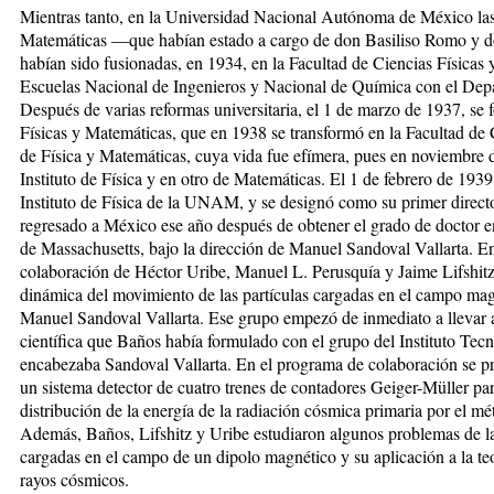
Mientras tanto, en la Universidad Nacional Autónoma de México las 
Matemáticas —que habían estado a cargo de don Basiliso Romo y d
habían sido fusionadas, en 1934, en la Facultad de Ciencias Físicas 
Escuelas Nacional de Ingenieros y Nacional de Química con el Dep
Después de varias reformas universitaria, el 1 de marzo de 1937, se
Físicas y Matemáticas, que en 1938 se transformó en la Facultad de C
de Física y Matemáticas, cuya vida fue efímera, pues en noviembre 
Instituto de Física y en otro de Matemáticas. El 1 de febrero de 193
Instituto de Física de la UNAM, y se designó como su primer direct
regresado a México ese año después de obtener el grado de doctor en
de Massachusetts, bajo la dirección de Manuel Sandoval Vallarta. En 
colaboración de Héctor Uribe, Manuel L. Perusquía y Jaime Lifshitz,
dinámica del movimiento de las partículas cargadas en el campo magn
Manuel Sandoval Vallarta. Ese grupo empezó de inmediato a llevar a
científica que Baños había formulado con el grupo del Instituto Te
encabezaba Sandoval Vallarta. En el programa de colaboración se pr
un sistema detector de cuatro trenes de contadores Geiger-Müller par
distribución de la energía de la radiación cósmica primaria por el m
Además, Baños, Lifshitz y Uribe estudiaron algunos problemas de la
cargadas en el campo de un dipolo magnético y su aplicación a la te
rayos cósmicos.