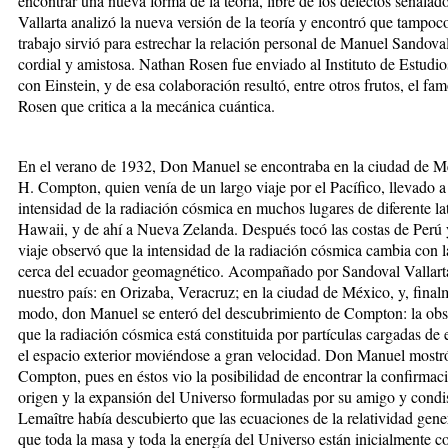
encontrar una nueva forma de la teoría, libre de los defectos señal
Vallarta analizó la nueva versión de la teoría y encontró que tampoco
trabajo sirvió para estrechar la relación personal de Manuel Sandoval
cordial y amistosa. Nathan Rosen fue enviado al Instituto de Estudi
con Einstein, y de esa colaboración resultó, entre otros frutos, el fa
Rosen que critica a la mecánica cuántica.
En el verano de 1932, Don Manuel se encontraba en la ciudad de Méx
H. Compton, quien venía de un largo viaje por el Pacífico, llevado a
intensidad de la radiación cósmica en muchos lugares de diferente lat
Hawaii, y de ahí a Nueva Zelanda. Después tocó las costas de Perú
viaje observó que la intensidad de la radiación cósmica cambia con 
cerca del ecuador geomagnético. Acompañado por Sandoval Vallart
nuestro país: en Orizaba, Veracruz; en la ciudad de México, y, fina
modo, don Manuel se enteró del descubrimiento de Compton: la obser
que la radiación cósmica está constituida por partículas cargadas de e
el espacio exterior moviéndose a gran velocidad. Don Manuel mostró 
Compton, pues en éstos vio la posibilidad de encontrar la confirmaci
origen y la expansión del Universo formuladas por su amigo y condi
Lemaître había descubierto que las ecuaciones de la relatividad gener
que toda la masa y toda la energía del Universo están inicialmente