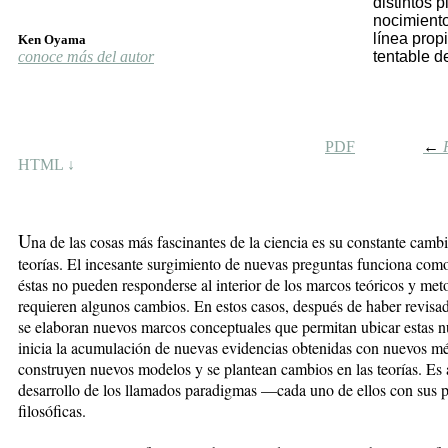
dis­tin­tos 
no­ci­mien­t
lí­nea pro­p
Ken Oyama
conoce más del autor
ten­ta­ble d
PDF
←
HTML ↓
U
na de las cosas más fascinantes de la ciencia es su constante camb
teorías. El incesante surgimiento de nuevas preguntas funciona como
éstas no pueden responderse al interior de los marcos teóricos y meto
requieren algunos cambios. En estos casos, después de haber revisado
se elaboran nuevos marcos conceptuales que permitan ubicar estas nu
inicia la acumulación de nuevas evidencias obtenidas con nuevos m
construyen nuevos modelos y se plantean cambios en las teorías. Es 
desarrollo de los llamados paradigmas —cada uno de ellos con sus pro
filosóficas.