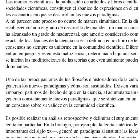
Las reuniones científicas, la publicación de artículos y libros científ
sociedades científicas, constituyen el abanico de expresiones en el cu
los escenarios en que se desarrollan los nuevos paradigmas.
A mi parecer, este proceso no ocurre de manera simultánea. En la diná
establecer cuándo el grado de desarrollo de una idea, un marco conc
ha alcanzado un grado de madurez tal, que amerite considerarlo co
exacta de los alcances de la ciencia no está definida en un libro de te
consensos no siempre es uniforme en la comunidad científica. Diferent
entran en juego, y es en esta matriz social, determinada bajo una ser
se inician las modificaciones de las teorías que eventualmente pueden
dominantes.
Una de las preocupaciones de los filósofos e historiadores de la cien
generan los nuevos paradigmas y cómo son sustituidos. Existen varias
embargo, partimos del hecho de que en la ciencia, al acumularse un c
generan constantemente nuevos paradigmas, que se sintetizan en un 
un consenso sobre su validez en la comunidad científica.
Es posible realizar un análisis retrospectivo y delimitar el surgimien
teoría en particular. En la biología, por ejemplo, la teoría sintética
importantes del siglo xx—, generó un paradigma al sustituir las ideas
investigación en muchos campos de las ciencias naturales. La teoría 