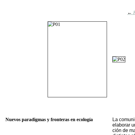
←
R
Nuevos paradigmas y fronteras en ecología
La co­mu­ni­
ela­bo­rar u
ción de ma­n