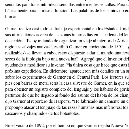
sencillos para transmitir ideas sencillas entre mentes sencillas. Para 
básicamente para la misma función. Las palabras de los simios no era
humanas.
Garner realizó casi todo su trabajo experimental en los Estados Uni
sus afirmaciones acerca de las zonas intermedias en la cadena del le
de acción. “Estoy tratando de organizar un viaje al interior de África 
regiones salvajes nativas”, escribió Garner en noviembre de 1891, “y
realizables) se llevan a cabo, estoy dispuesto a dar al mundo una re
secos de la filología bajo una nueva luz”. Agregó que el inventor d
ayudando a modificar su invento (“la única cosa que hace que estas i
próxima expedición. En diciembre, aparecieron más detalles en un ar
sobre los experimentos de Garner en el Central Park. Los lectores su
pies con barras de metal sería la casa silvestre de Garner, en la que 
para obtener un registro completo del lenguaje y los hábitos de goril
partimos de que he llegado al fondo del asunto del habla de los chango
dijo Garner al reportero de Harper’s. “He fabricado únicamente un e
propongo atacar el lenguaje de las razas humanas más inferiores: l
cascareos y chasquidos de los hotentotes.
En el verano de 1892, por el tiempo en que Garner dejaba Nueva York