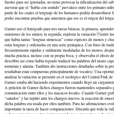
fuertes para ser ignoradas, no temo provocar la ridiculización del sabi
aseverar que el “habla con sentido” prevalece entre los primates infe
partir de los cuales el lenguaje de los humanos podría desarrollarse 
poder encontrar pruebas que muestren que ese es el origen del leng
Garner usó el fonógrafo para tres tareas básicas: la primera, aprender
emisiones de los simios; la segunda, explorar la variación entre las
que había tantas “lenguas simiescas” como especies de monos y chan
estas lenguas y ordenarlas en una serie jerárquica. Con fines de tra
frecuentemente rápidas y sutilmente moduladas de los monos; después
mucha práctica, incluso con su propia boca, y observaba el efecto d
describió así cómo había logrado traducir las palabras del mono cap
tormenta y alarma. También dio instrucciones detalladas sobre la pr
resultaban estar compuestas principalmente de vocales). Una oportuni
analizar la variación se presentó en el zoológico del Central Park 
Garner estaba ahí haciendo experimentos cuando llegó un cargament
A petición de Garner dichos changos fueron mantenidos separados p
comunicación entre ellos y los macacos locales. Cuando Garner grabó
“saludos” y las repitió ante los changos nuevos, la reacción de emo
dicha palabra era usada por ellos también. Para las afirmaciones evo
importante la tarea de hacer comparaciones. Discutía que toda la vi