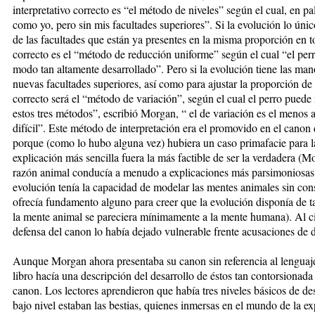
interpretativo correcto es “el método de niveles” según el cual, en p
como yo, pero sin mis facultades superiores”. Si la evolución lo úni
de las facultades que están ya presentes en la misma proporción en t
correcto es el “método de reducción uniforme” según el cual “el perr
modo tan altamente desarrollado”. Pero si la evolución tiene las man
nuevas facultades superiores, así como para ajustar la proporción de
correcto será el “método de variación”, según el cual el perro pued
estos tres métodos”, escribió Morgan, “ el de variación es el menos 
difícil”. Este método de interpretación era el promovido en el cano
porque (como lo hubo alguna vez) hubiera un caso primafacie para l
explicación más sencilla fuera la más factible de ser la verdadera (M
razón animal conducía a menudo a explicaciones más parsimoniosas 
evolución tenía la capacidad de modelar las mentes animales sin co
ofrecía fundamento alguno para creer que la evolución disponía de 
la mente animal se pareciera mínimamente a la mente humana). Al ci
defensa del canon lo había dejado vulnerable frente acusaciones de
Aunque Morgan ahora presentaba su canon sin referencia al lenguaje 
libro hacía una descripción del desarrollo de éstos tan contorsiona
canon. Los lectores aprendieron que había tres niveles básicos de des
bajo nivel estaban las bestias, quienes inmersas en el mundo de la ex