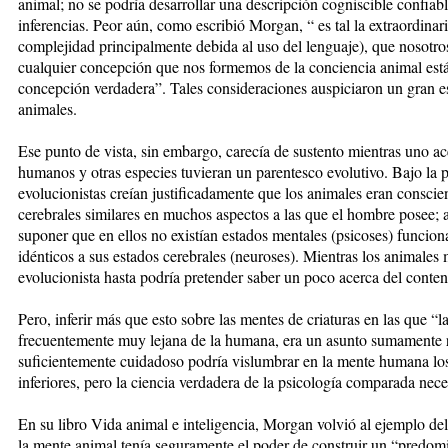
animal; no se podría desarrollar una descripción cogniscible confiabl
inferencias. Peor aún, como escribió Morgan, “ es tal la extraordin
complejidad principalmente debida al uso del lenguaje), que nosot
cualquier concepción que nos formemos de la conciencia animal est
concepción verdadera”. Tales consideraciones auspiciaron un gran e
animales.
Ese punto de vista, sin embargo, carecía de sustento mientras uno ace
humanos y otras especies tuvieran un parentesco evolutivo. Bajo la 
evolucionistas creían justificadamente que los animales eran consci
cerebrales similares en muchos aspectos a las que el hombre posee;
suponer que en ellos no existían estados mentales (psicoses) funcio
idénticos a sus estados cerebrales (neuroses). Mientras los animales 
evolucionista hasta podría pretender saber un poco acerca del conten
Pero, inferir más que esto sobre las mentes de criaturas en las que “la
frecuentemente muy lejana de la humana, era un asunto sumamente r
suficientemente cuidadoso podría vislumbrar en la mente humana los
inferiores, pero la ciencia verdadera de la psicología comparada nec
En su libro Vida animal e inteligencia, Morgan volvió al ejemplo del
la mente animal tenía seguramente el poder de construir un “predomi