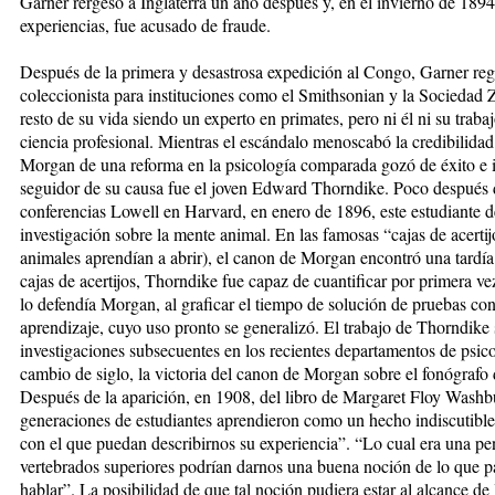
Garner rergesó a Inglaterra un año después y, en el invierno de 189
experiencias, fue acusado de fraude.
Después de la primera y desastrosa expedición al Congo, Garner re
coleccionista para instituciones como el Smithsonian y la Socieda
resto de su vida siendo un experto en primates, pero ni él ni su trabaj
ciencia profesional. Mientras el escándalo menoscabó la credibilidad
Morgan de una reforma en la psicología comparada gozó de éxito e i
seguidor de su causa fue el joven Edward Thorndike. Poco después d
conferencias Lowell en Harvard, en enero de 1896, este estudiante d
investigación sobre la mente animal. En las famosas “cajas de acerti
animales aprendían a abrir), el canon de Morgan encontró una tardí
cajas de acertijos, Thorndike fue capaz de cuantificar por primera vez
lo defendía Morgan, al graficar el tiempo de solución de pruebas con
aprendizaje, cuyo uso pronto se generalizó. El trabajo de Thorndike
investigaciones subsecuentes en los recientes departamentos de psic
cambio de siglo, la victoria del canon de Morgan sobre el fonógrafo 
Después de la aparición, en 1908, del libro de Margaret Floy Washbu
generaciones de estudiantes aprendieron como un hecho indiscutible
con el que puedan describirnos su experiencia”. “Lo cual era una p
vertebrados superiores podrían darnos una buena noción de lo que pa
hablar”. La posibilidad de que tal noción pudiera estar al alcance de