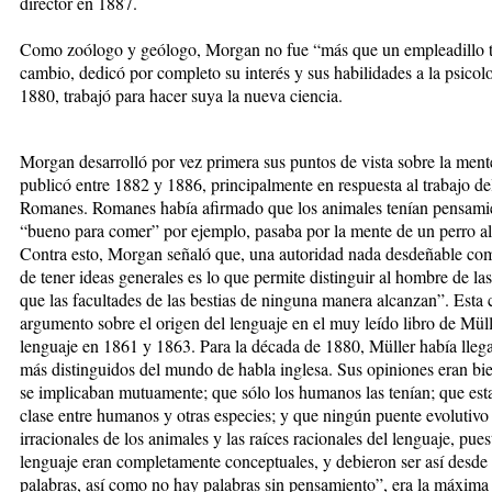
director en 1887.
Como zoólogo y geólogo, Morgan no fue “más que un empleadillo t
cambio, dedicó por completo su interés y sus habilidades a la psico
1880, trabajó para hacer suya la nueva ciencia.
Morgan desarrolló por vez primera sus puntos de vista sobre la mente
publicó entre 1882 y 1886, principalmente en respuesta al trabajo d
Romanes. Romanes había afirmado que los animales tenían pensamien
“bueno para comer” por ejemplo, pasaba por la mente de un perro al 
Contra esto, Morgan señaló que, una autoridad nada desdeñable com
de tener ideas generales es lo que permite distinguir al hombre de las 
que las facultades de las bestias de ninguna manera alcanzan”. Esta c
argumento sobre el origen del lenguaje en el muy leído libro de Müll
lenguaje en 1861 y 1863. Para la década de 1880, Müller había lleg
más distinguidos del mundo de habla inglesa. Sus opiniones eran bie
se implicaban mutuamente; que sólo los humanos las tenían; que esta
clase entre humanos y otras especies; y que ningún puente evolutivo 
irracionales de los animales y las raíces racionales del lenguaje, pue
lenguaje eran completamente conceptuales, y debieron ser así desde 
palabras, así como no hay palabras sin pensamiento”, era la máxima 