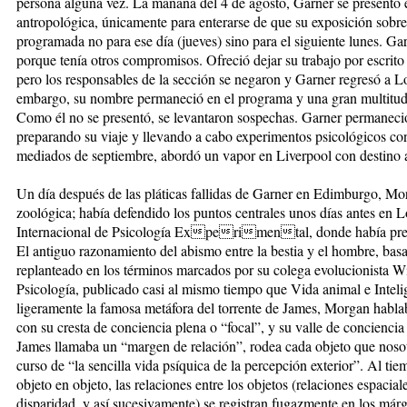
persona alguna vez. La mañana del 4 de agosto, Garner se presentó e
antropológica, únicamente para enterarse de que su exposición sobre
programada no para ese día (jueves) sino para el siguiente lunes. Ga
porque tenía otros compromisos. Ofreció dejar su trabajo por escrito 
pero los responsables de la sección se negaron y Garner regresó a 
embargo, su nombre permaneció en el programa y una gran multitud s
Como él no se presentó, se levantaron sospechas. Garner permaneció 
preparando su viaje y llevando a cabo experimentos psicológicos con
mediados de septiembre, abordó un vapor en Liverpool con destino 
Un día después de las pláticas fallidas de Garner en Edimburgo, Mo
zoológica; había defendido los puntos centrales unos días antes en
Internacional de Psicología Experimental, donde había pres
El antiguo razonamiento del abismo entre la bestia y el hombre, basa
replanteado en los términos marcados por su colega evolucionista Wi
Psicología, publicado casi al mismo tiempo que Vida animal e Inte
ligeramente la famosa metáfora del torrente de James, Morgan habla
con su cresta de conciencia plena o “focal”, y su valle de concienc
James llamaba un “margen de relación”, rodea cada objeto que nos
curso de “la sencilla vida psíquica de la percepción exterior”. Al 
objeto en objeto, las relaciones entre los objetos (relaciones espacial
disparidad, y así sucesivamente) se registran fugazmente en los már