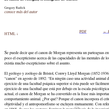
Gregory Radick
conoce más del autor
PDF
←
HTML ↓
S
e puede decir que el canon de Morgan representa un parteaguas entr
poco el escepticismo acerca de las capacidades de las mentales de lo
existía mucho escepticismo sobre el asunto.
El geólogo y zoólogo de Bristol, Conwy Lloyd Morgan (1852-1936),
“canon” en agosto de 1892: “En ningún caso una actividad animal de
ejercicio de una facultad psíquica superior si ésta puede ser fácilmen
ejercicio de una facultad que está por debajo en la escala psicológic
actual, el canon de Morgan se ha convertido en la frase más important
comportamiento animal. ¿Por qué? Porque el canon incorpora el criter
objetividad y el antropomorfismo se excluyen mutuamente. Con refe
en 1868, de que los castores dominan la tecnología de la ingenie