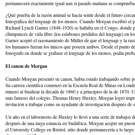
permanecerá exactamente igual aun si pasado mañana se comprueba q
¿Qué prueba de la razón animal se hacía sentir desde el futuro cerc
fonográfica del lenguaje de los monos. Cuando Morgan escribió el pár
Richard Lynch Garner (1848-1920) se hallaba en el Congo, donde pe
chimpancés de vida libre (los eslabones perdidos del lenguaje) en los
Garner aceptó el razonamiento de Müller de que el lenguaje y la raz
los humanos fueran los únicos que poseen ambos. Desde el punto de 
fonógrafo en donde se grabase el lenguaje de los monos, podía proba
El canon de Morgan
Cuando Morgan presentó su canon, había estado trabajando sobre p
Su carrera científica comenzó en la Escuela Real de Minas en Lond
minero al finalizar la década de 1860 y a principios de la de 1870.
más famoso del colegio, Thomas Henry Huxley, Morgan logró impre
invitación a trabajar como su ayudante de investigación después de 
Un año en el laboratorio de Huxley lo llevó a una serie de trabajos 
después de una larga estancia en Sudáfrica, Morgan aceptó un puest
el University College en Bristol, sitio donde permanecería a lo largo 