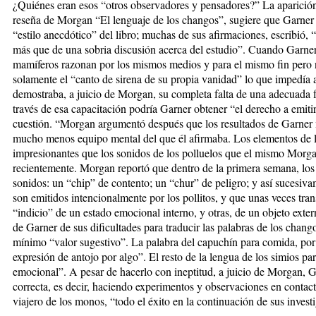
¿Quiénes eran esos “otros observadores y pensadores?” La aparició
reseña de Morgan “El lenguaje de los changos”, sugiere que Garner 
“estilo anecdótico” del libro; muchas de sus afirmaciones, escribió, 
más que de una sobria discusión acerca del estudio”. Cuando Garner 
mamíferos razonan por los mismos medios y para el mismo fin pero 
solamente el “canto de sirena de su propia vanidad” lo que impedía 
demostraba, a juicio de Morgan, su completa falta de una adecuada 
través de esa capacitación podría Garner obtener “el derecho a emitir 
cuestión. “Morgan argumentó después que los resultados de Garner 
mucho menos equipo mental del que él afirmaba. Los elementos de l
impresionantes que los sonidos de los polluelos que el mismo Morga
recientemente. Morgan reportó que dentro de la primera semana, los 
sonidos: un “chip” de contento; un “chur” de peligro; y así sucesi
son emitidos intencionalmente por los pollitos, y que unas veces tran
“indicio” de un estado emocional interno, y otras, de un objeto exte
de Garner de sus dificultades para traducir las palabras de los chan
mínimo “valor sugestivo”. La palabra del capuchín para comida, por
expresión de antojo por algo”. El resto de la lengua de los simios pa
emocional”. A pesar de hacerlo con ineptitud, a juicio de Morgan, G
correcta, es decir, haciendo experimentos y observaciones en contac
viajero de los monos, “todo el éxito en la continuación de sus invest