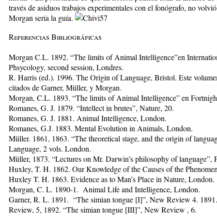
través de asiduos trabajos experimentales con el fonógrafo, no volv
Morgan sería la guía.
Referencias Bibliográficas
Morgan C.L. 1892. “The limits of Animal Intelligence”en Internati
Phsycology, second session, Londres.
R. Harris (ed.). 1996. The Origin of Language, Bristol. Este volumen
citados de Garner, Müller, y Morgan.
Morgan, C.L. 1893. “The limits of Animal Intelligence” en Fortnigh
Romanes, G. J. 1879. “Intellect in brutes”, Nature, 20.
Romanes, G. J. 1881. Animal Intelligence, London.
Romanes, G.J. 1883. Mental Evolution in Animals, London.
Müller. 1861, 1863. “The theoretical stage, and the origin of langua
Language, 2 vols. London.
Müller, 1873. “Lectures on Mr. Darwin’s philosophy of language”, F
Huxley, T. H. 1862. Our Knowledge of the Causes of the Phenomena
Huxley T. H. 1863. Evidence as to Man’s Place in Nature, London.
Morgan, C. L. 1890-1. Animal Life and Intelligence, London.
Garner, R. L. 1891. “The simian tongue [I]”, New Review 4. 1891
Review, 5, 1892. “The simian tongue [III]”, New Review , 6.