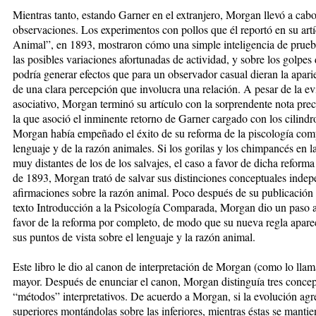
Mientras tanto, estando Garner en el extranjero, Morgan llevó a cab
observaciones. Los experimentos con pollos que él reportó en su artí
Animal”, en 1893, mostraron cómo una simple inteligencia de prueba
las posibles variaciones afortunadas de actividad, y sobre los golpes 
podría generar efectos que para un observador casual dieran la apar
de una clara percepción que involucra una relación. A pesar de la evi
asociativo, Morgan terminó su artículo con la sorprendente nota preca
la que asoció el inminente retorno de Garner cargado con los cilind
Morgan había empeñado el éxito de su reforma de la piscología comp
lenguaje y de la razón animales. Si los gorilas y los chimpancés en l
muy distantes de los de los salvajes, el caso a favor de dicha reform
de 1893, Morgan trató de salvar sus distinciones conceptuales indep
afirmaciones sobre la razón animal. Poco después de su publicación 
texto Introducción a la Psicología Comparada, Morgan dio un paso ad
favor de la reforma por completo, de modo que su nueva regla apare
sus puntos de vista sobre el lenguaje y la razón animal.
Este libro le dio al canon de interpretación de Morgan (como lo ll
mayor. Después de enunciar el canon, Morgan distinguía tres concepc
“métodos” interpretativos. De acuerdo a Morgan, si la evolución agr
superiores montándolas sobre las inferiores, mientras éstas se manti