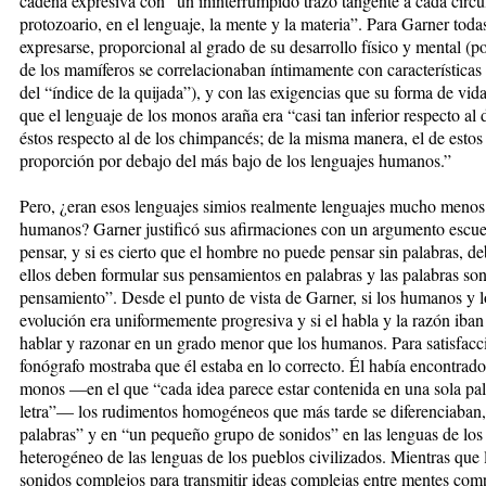
cadena expresiva con “un ininterrumpido trazo tangente a cada círcu
protozoario, en el lenguaje, la mente y la materia”. Para Garner todas
expresarse, proporcional al grado de su desarrollo físico y mental (p
de los mamíferos se correlacionaban íntimamente con características 
del “índice de la quijada”), y con las exigencias que su forma de vid
que el lenguaje de los monos araña era “casi tan inferior respecto a
éstos respecto al de los chimpancés; de la misma manera, el de estos
proporción por debajo del más bajo de los lenguajes humanos.”
Pero, ¿eran esos lenguajes simios realmente lenguajes mucho menos 
humanos? Garner justificó sus afirmaciones con un argumento escuet
pensar, y si es cierto que el hombre no puede pensar sin palabras, de
ellos deben formular sus pensamientos en palabras y las palabras son
pensamiento”. Desde el punto de vista de Garner, si los humanos y l
evolución era uniformemente progresiva y si el habla y la razón iban
hablar y razonar en un grado menor que los humanos. Para satisfacc
fonógrafo mostraba que él estaba en lo correcto. Él había encontrad
monos —en el que “cada idea parece estar contenida en una sola pala
letra”— los rudimentos homogéneos que más tarde se diferenciaban
palabras” y en “un pequeño grupo de sonidos” en las lenguas de los 
heterogéneo de las lenguas de los pueblos civilizados. Mientras q
sonidos complejos para transmitir ideas complejas entre mentes com