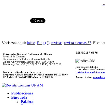
Você está aqui:
Inicio
Blog (2)
revistas
revista ciencias 57
El canon
ISSN:0187-6376
Universidad Nacional Autónoma de México
Facultad de Ciencias
Departamento de Física, cubículos 320 y 321.
Ciudad Universitaria. México, D.F., C.P. 04510.
Télefono y Fax: +52 (01 55) 56 22 4935, 56 22 5316
Responsable del sitio
Laura González Guerrer
Trabajo realizado con el apoyo de:
revista.ciencias@ciencia
Programa UNAM-DGAPA-PAPIME número PE103509 y
UNAM-DGAPA-PAPIME
número PE106212
Asesor técnico:
e-marketi
Publicaciones
Búsqueda
Palabra