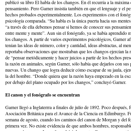
publicó su libro El habla de los changos. En él recurría a la máxima 
pensamiento. Pero Garner insistía también en que el lenguaje y el p
hechos probados experimentalmente. Los experimentos con el fonógra
psicología comparada. “Su habla es la única puerta hacia sus mentes,
“a través de ella debemos pensar si hemos de conocer sus pensamient
entre mente y mente”. Aun sin el fonógrafo, ya se había aprendido 
los changos. A partir de varios experimentos psicológicos, Garner 
tenían las ideas de número, color y cantidad, ideas abstractas, al me
reportaba observaciones que mostraban que los changos ejercían la r
de “pensar metódicamente y hacer juicios a partir de los hechos pres
la razón en animales, según Garner, sólo había que dejarlos con sus 
nuevas. Un chango que logra deducir cómo escapar de su jaula, ejerc
la del hombre. “Donde quiera que la razón haya empezado en la esca
por debajo del plano ocupado por los changos,” concluyó Garner.
El canon y el fonógrafo se encuentran
Garner llegó a Inglaterrra a finales de julio de 1892. Poco después, f
Asociación Británica para el Avance de la Ciencia en Edimburgo. Fu
semana de agosto, cuando los caminos del canon de Morgan y del fo
primera vez. No existe evidencia de que ambos hombres, responsable