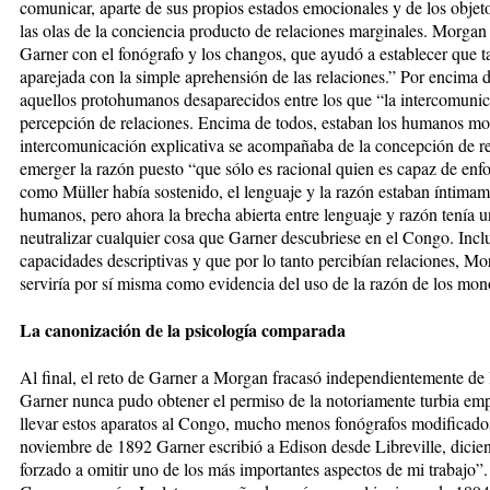
comunicar, aparte de sus propios estados emocionales y de los objet
las olas de la conciencia producto de relaciones marginales. Morgan 
Garner con el fonógrafo y los changos, que ayudó a establecer que t
aparejada con la simple aprehensión de las relaciones.” Por encima d
aquellos protohumanos desaparecidos entre los que “la intercomunica
percepción de relaciones. Encima de todos, estaban los humanos mod
intercomunicación explicativa se acompañaba de la concepción de r
emerger la razón puesto “que sólo es racional quien es capaz de enfoc
como Müller había sostenido, el lenguaje y la razón estaban íntimam
humanos, pero ahora la brecha abierta entre lenguaje y razón tenía 
neutralizar cualquier cosa que Garner descubriese en el Congo. Incl
capacidades descriptivas y que por lo tanto percibían relaciones, Mo
serviría por sí misma como evidencia del uso de la razón de los mon
La canonización de la psicología comparada
Al final, el reto de Garner a Morgan fracasó independientemente de 
Garner nunca pudo obtener el permiso de la notoriamente turbia empr
llevar estos aparatos al Congo, mucho menos fonógrafos modificados 
noviembre de 1892 Garner escribió a Edison desde Libreville, dicie
forzado a omitir uno de los más importantes aspectos de mi trabajo”