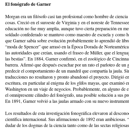
El fonógrafo de Garner
Morgan era un filósofo casi tan profesional como hombre de ciencia 
cosas. Creció en el suroeste de Virginia y en el noreste de Tennesse
educación no fue muy amplia, aunque tuvo cierta preparación en med
soldado confederado se mantuvo como maestro de escuela y como ho
que Garner sabía sobre evolución probablemente lo aprendió de libros
“moda de Spencer” que arrasó en la Época Dorada de Norteamérica. 
las autoridades que creían, usando el fraseo de Müller, que el lengua
las bestias”. En 1884, Garner confirmó, en el zoológico de Cincinna
barrera. Afirmó que después escuchar por un rato el parloteo de un 
predecir el comportamiento de un mandril que compartía la jaula. Sin
traducciones no resultaron y pronto abandonó el proyecto. Dirigió en
escritura, en particular al enigma de los glifos mayas, que examinó
Washington en un viaje de negocios. Probablemente, en alguno de es
el omnipresente cilindro del fonógrafo, una posible solución a sus p
En 1891, Garner volvió a las jaulas armado con su nuevo instrumento
Los resultados de esta investigación fonográfica elevaron al descon
científica internacional. Sus afirmaciones de 1892 eran ambiciosas.
dudar de los dogmas de la ciencia tanto como de las sectas religios