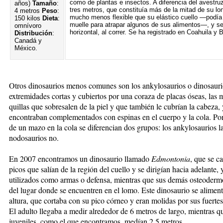
como de plantas e insectos. A diferencia del avestruz
años)
Tamaño
:
tres metros, que constituía más de la mitad de su lon
4 metros
Peso
:
mucho menos flexible que su elástico cuello —podí
150 kilos
Dieta
:
muelle para atrapar algunos de sus alimentos—, y se
omnívoro
horizontal, al correr. Se ha registrado en Coahuila y B
Distribución
:
Canadá y
México.
Otros dinosaurios menos comunes son los ankylosaurios o dinosaur
extremidades cortas y cubiertos por una coraza de placas óseas, la
quillas que sobresalen de la piel y que también le cubrían la cabeza
encontraban complementados con espinas en el cuerpo y la cola. Por
de un mazo en la cola se diferencian dos grupos: los ankylosaurios la
nodosaurios no.
En 2007 encontramos un dinosaurio llamado
Edmontonia
, que se c
picos que salían de la región del cuello y se dirigían hacia adelante,
utilizados como armas o defensa, mientras que sus demás osteoder
del lugar donde se encuentren en el lomo. Este dinosaurio se aliment
altura, que cortaba con su pico córneo y eran molidas por sus fuertes
El adulto llegaba a medir alrededor de 6 metros de largo, mientras q
juveniles, como el que encontramos, medían 2.5 metros.