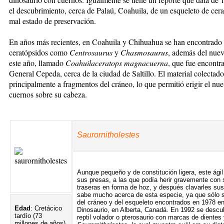
el descubrimiento, cerca de Palaú, Coahuila, de un esqueleto de cer
mal estado de preservación.
En años más recientes, en Coahuila y Chihuahua se han encontrado 
ceratópsidos como
Centrosaurus
y
Chasmosaurus
, además del nue
este año, llamado
Coahuilaceratops magnacuerna
, que fue encontr
General Cepeda, cerca de la ciudad de Saltillo. El material colectad
principalmente a fragmentos del cráneo, lo que permitió erigir el nu
cuernos sobre su cabeza.
Saur
ornitholestes
Aunque pequeño y de constitución ligera, este ágil
sus presas, a las que podía herir gravemente con 
traseras en forma de hoz, y después clavarles su
sabe mucho acerca de esta especie, ya que sólo 
del cráneo y del esqueleto encontrados en 1978 en
Edad
: Cretácico
Dinosaurio, en Alberta, Canadá. En 1992 se descub
tardío (73
reptil volador o pterosaurio con marcas de dientes 
millones de años)