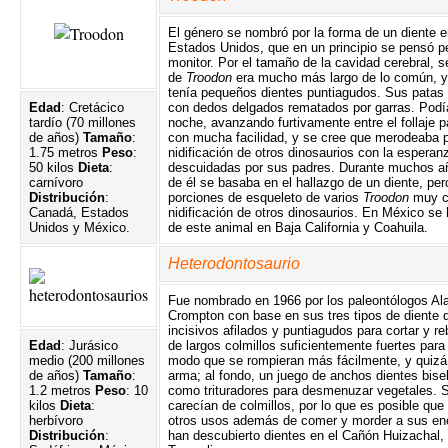
El género se nombró por la forma de un diente
Estados Unidos, que en un principio se pensó pe
monitor. Por el tamaño de la cavidad cerebral, 
de
Troodon
era mucho más largo de lo común, y
tenía pequeños dientes puntiagudos. Sus patas 
Edad
: Cretácico
con dedos delgados rematados por garras. Podía
tardío (70 millones
noche, avanzando furtivamente entre el follaje p
de años)
Tamaño
:
con mucha facilidad, y se cree que merodeaba p
1.75 metros
Peso
:
nidificación de otros dinosaurios con la esperan
50 kilos
Dieta
:
descuidadas por sus padres. Durante muchos añ
carnívoro
de él se basaba en el hallazgo de un diente, pe
Distribución
:
porciones de esqueleto de varios
Troodon
muy ce
Canadá, Estados
nidificación de otros dinosaurios. En México s
Unidos y México.
de este animal en Baja California y Coahuila.
Heterodontosaurio
Fue nombrado en 1966 por los paleontólogos Ala
Crompton con base en sus tres tipos de diente d
incisivos afilados y puntiagudos para cortar y re
Edad
: Jurásico
de largos colmillos suficientemente fuertes para 
medio (200 millones
modo que se rompieran más fácilmente, y quizá
de años)
Tamaño
:
arma; al fondo, un juego de anchos dientes bis
1.2 metros
Peso
: 10
como trituradores para desmenuzar vegetales. 
kilos
Dieta
:
carecían de colmillos, por lo que es posible que
herbívoro
otros usos además de comer y morder a sus en
Distribución
:
han descubierto dientes en el Cañón Huizachal,