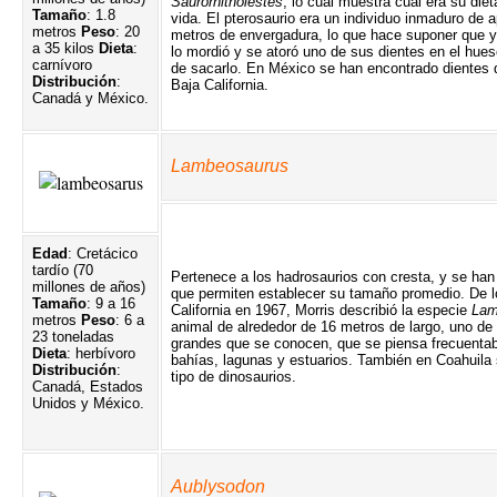
Saurornitholestes
, lo cual muestra cuál era su diet
Tamaño
: 1.8
vida. El pterosaurio era un individuo inmaduro de
metros
Peso
: 20
metros de envergadura, lo que hace suponer que 
a 35 kilos
Dieta
:
lo mordió y se atoró uno de sus dientes en el hueso
carnívoro
de sacarlo. En México se han encontrado dientes 
Distribución
:
Baja California.
Canadá y México.
Lambeosaurus
Edad
: Cretácico
tardío (70
Pertenece a los hadrosaurios con cresta, y se han
millones de años)
que permiten establecer su tamaño promedio. De l
Tamaño
: 9 a 16
California en 1967, Morris describió la especie
Lam
metros
Peso
: 6 a
animal de alrededor de 16 metros de largo, uno de
23 toneladas
grandes que se conocen, que se piensa frecuentab
Dieta
: herbívoro
bahías, lagunas y estuarios. También en Coahuila 
Distribución
:
tipo de dinosaurios.
Canadá, Estados
Unidos y México.
Aublysodon