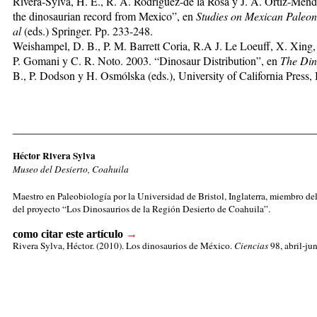
Rivera-Sylva, H. E., R. A. Rodríguez-de la Rosa y J. A. Ortíz-Mend
the dinosaurian record from Mexico”, en
Studies on Mexican Paleon
al
(eds.) Springer. Pp. 233-248.
Weishampel, D. B., P. M. Barrett Coria, R.A J. Le Loeuff, X. Xing, 
P. Gomani y C. R. Noto. 2003. “Dinosaur Distribution”, en
The Din
B., P. Dodson y H. Osmólska (eds.), University of California Press,
_____________________________________________________
Héctor Rivera Sylva
Museo del Desierto, Coahuila
Maestro en Paleobiología por la Universidad de Bristol, Inglaterra, miembro del
del proyecto “Los Dinosaurios de la Región Desierto de Coahuila”.
como citar este artículo
→
Rivera Sylva, Héctor.
(2010). Los dinosaurios de México.
Ciencias
98, abril-jun