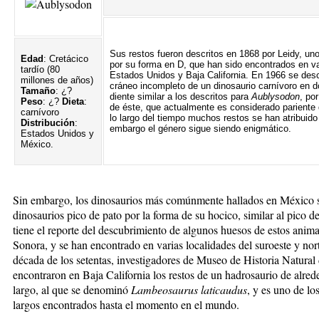
Sus restos fueron descritos en 1868 por Leidy, uno
Edad
: Cretácico
por su forma en D, que han sido encontrados en va
tardío (80
Estados Unidos y Baja California. En 1966 se des
millones de años)
cráneo incompleto de un dinosaurio carnívoro en 
Tamaño
: ¿?
diente similar a los descritos para
Aublysodon
, po
Peso
: ¿?
Dieta
:
de éste, que actualmente es considerado pariente d
carnívoro
lo largo del tiempo muchos restos se han atribuid
Distribución
:
embargo el género sigue siendo enigmático.
Estados Unidos y
México.
Sin embargo, los dinosaurios más comúnmente hallados en México s
dinosaurios pico de pato por la forma de su hocico, similar al pico 
tiene el reporte del descubrimiento de algunos huesos de estos anima
Sonora, y se han encontrado en varias localidades del suroeste y no
década de los setentas, investigadores de Museo de Historia Natura
encontraron en Baja California los restos de un hadrosaurio de alre
largo, al que se denominó
Lambeosaurus laticaudus
, y es uno de l
largos encontrados hasta el momento en el mundo.