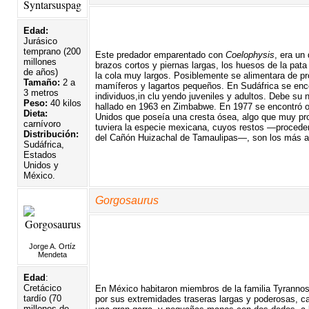
Edad:
Jurásico
temprano (200
Este predador emparentado con
Coelophysis
, era un
millones
brazos cortos y piernas largas, los huesos de la pata 
de años)
la cola muy largos. Posiblemente se alimentara de p
Tamaño:
2 a
mamíferos y lagartos pequeños. En Sudáfrica se enco
3 metros
individuos,in clu yendo juveniles y adultos. Debe su
Peso:
40 kilos
hallado en 1963 en Zimbabwe. En 1977 se encontró o
Dieta:
Unidos que poseía una cresta ósea, algo que muy p
carnívoro
tuviera la especie mexicana, cuyos restos —procede
Distribución:
del Cañón Huizachal de Tamaulipas—, son los más a
Sudáfrica,
Estados
Unidos y
México.
Gorgosaurus
Jorge A. Ortíz
Mendeta
Edad
:
Cretácico
En México habitaron miembros de la familia Tyrannos
tardío (70
por sus extremidades traseras largas y poderosas, 
millones de