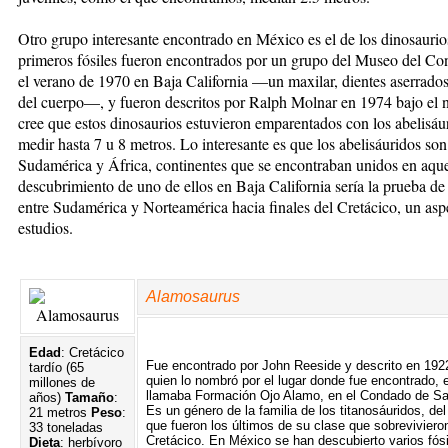
Otro grupo interesante encontrado en México es el de los dinosaurio
primeros fósiles fueron encontrados por un grupo del Museo del C
el verano de 1970 en Baja California —un maxilar, dientes aserrados
del cuerpo—, y fueron descritos por Ralph Molnar en 1974 bajo el
cree que estos dinosaurios estuvieron emparentados con los abelisáu
medir hasta 7 u 8 metros. Lo interesante es que los abelisáuridos son
Sudamérica y África, continentes que se encontraban unidos en aquel
descubrimiento de uno de ellos en Baja California sería la prueba d
entre Sudamérica y Norteamérica hacia finales del Cretácico, un as
estudios.
Alamosaurus
Edad
: Cretácico
Fue encontrado por John Reeside y descrito en 192
tardío (65
quien lo nombró por el lugar donde fue encontrado,
millones de
llamaba Formación Ojo Alamo, en el Condado de Sa
años)
Tamaño
:
Es un género de la familia de los titanosáuridos, de
21 metros
Peso
:
que fueron los últimos de su clase que sobrevivieron
33 toneladas
Cretácico. En México se han descubierto varios fó
Dieta
: herbívoro