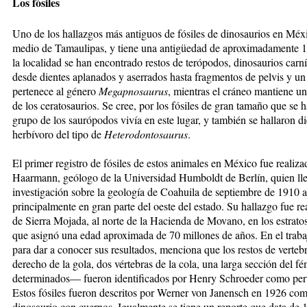
Los fósiles
Uno de los hallazgos más antiguos de fósiles de dinosaurios en Méxi
medio de Tamaulipas, y tiene una antigüedad de aproximadamente 1
la localidad se han encontrado restos de terópodos, dinosaurios carn
desde dientes aplanados y aserrados hasta fragmentos de pelvis y un 
pertenece al género
Megapnosaurus
, mientras el cráneo mantiene un
de los ceratosaurios. Se cree, por los fósiles de gran tamaño que se 
grupo de los saurópodos vivía en este lugar, y también se hallaron d
herbívoro del tipo de
Heterodontosaurus
.
El primer registro de fósiles de estos animales en México fue realiza
Haarmann, geólogo de la Universidad Humboldt de Berlín, quien ll
investigación sobre la geología de Coahuila de septiembre de 1910 a
principalmente en gran parte del oeste del estado. Su hallazgo fue r
de Sierra Mojada, al norte de la Hacienda de Movano, en los estrato
que asignó una edad aproximada de 70 millones de años. En el trab
para dar a conocer sus resultados, menciona que los restos de vert
derecho de la gola, dos vértebras de la cola, una larga sección del 
determinados— fueron identificados por Henry Schroeder como pert
Estos fósiles fueron descritos por Werner von Janensch en 1926 com
dinosaurio con cuernos. Igualmente se tiene un reporte que data de