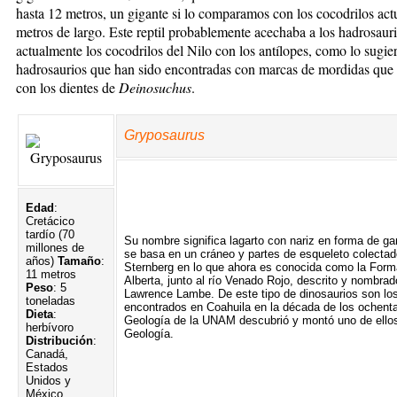
hasta 12 metros, un gigante si lo comparamos con los cocodrilos act
metros de largo. Este reptil probablemente acechaba a los hadrosauri
actualmente los cocodrilos del Nilo con los antílopes, como lo sugie
hadrosaurios que han sido encontradas con marcas de mordidas que
con los dientes de
Deinosuchus
.
Gryposaurus
Edad
:
Cretácico
tardío (70
Su nombre significa lagarto con nariz en forma de ga
millones de
se basa en un cráneo y partes de esqueleto colecta
años)
Tamaño
:
Sternberg en lo que ahora es conocida como la Forma
11 metros
Alberta, junto al río Venado Rojo, descrito y nombra
Peso
: 5
Lawrence Lambe. De este tipo de dinosaurios son los
toneladas
encontrados en Coahuila en la década de los ochenta
Dieta
:
Geología de la UNAM descubrió y montó uno de ell
herbívoro
Geología.
Distribución
:
Canadá,
Estados
Unidos y
México.