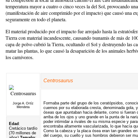
temperatura mayor a cuatro o cinco veces la del Sol, provocando un
(manifestación de aire comprimido por el impacto) que causó una e
seguramente en todo el planeta.
El material producido por el impacto fue arrojado hasta la estratósfer
Tierra con material incandescente, causando tsunamis de más de 100
capa de polvo cubrió la Tierra, ocultando el Sol y destruyendo las ca
matar las plantas, lo que causó la desaparición de los animales herb
los carnívoros.
Centrosaurus
Formaba parte del grupo de los ceratópsidos, conoc
Jorge A. Ortíz
Mendeta
cuernos por su elaborada cresta, denominada gola, y
óseas que apuntaban hacia delante, como si fueran
arriba de los ojos y uno grande en la punta de la nariz
poder intimidar a rivales de su misma especie y para 
Edad
:
encontraba altamente vascularizada, lo que hacía qu
Cretácico tardío
Como la cabeza y la placa ósea eran tan grandes en
(70 millones de
del cuerpo, su cuello y sus hombros debieron ser m
años)
Tamaño
: