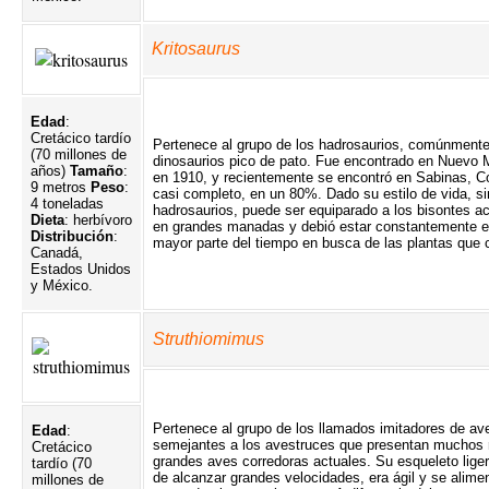
Kritosaurus
Edad
:
Cretácico tardío
Pertenece al grupo de los hadrosaurios, comúnmen
(70 millones de
dinosaurios pico de pato. Fue encontrado en Nuevo 
años)
Tamaño
:
en 1910, y recientemente se encontró en Sabinas, 
9 metros
Peso
:
casi completo, en un 80%. Dado su estilo de vida, sim
4 toneladas
hadrosaurios, puede ser equiparado a los bisontes ac
Dieta
: herbívoro
en grandes manadas y debió estar constantemente 
Distribución
:
mayor parte del tiempo en busca de las plantas que 
Canadá,
Estados Unidos
y México.
Struthiomimus
Pertenece al grupo de los llamados imitadores de av
Edad
:
semejantes a los avestruces que presentan muchos 
Cretácico
grandes aves corredoras actuales. Su esqueleto lige
tardío (70
de alcanzar grandes velocidades, era ágil y se alime
millones de