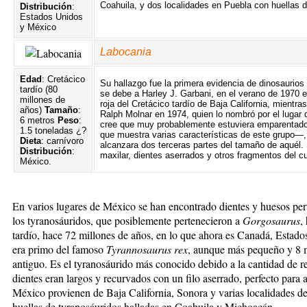
Coahuila, y dos localidades en Puebla con huellas d
Distribución
:
Estados Unidos
y México
Labocania
Edad
: Cretácico
Su hallazgo fue la primera evidencia de dinosaurios 
tardío (80
se debe a Harley J. Garbani, en el verano de 1970 e
millones de
roja del Cretácico tardío de Baja California, mientras
años)
Tamaño
:
Ralph Molnar en 1974, quien lo nombró por el lugar
6 metros
Peso
:
cree que muy probablemente estuviera emparentad
1.5 toneladas ¿?
que muestra varias características de este grupo—,
Dieta
: carnívoro
alcanzara dos terceras partes del tamaño de aquél
Distribución
:
maxilar, dientes aserrados y otros fragmentos del c
México.
En varios lugares de México se han encontrado dientes y huesos pert
los tyranosáuridos, que posiblemente pertenecieron a
Gorgosaurus
,
tardío, hace 72 millones de años, en lo que ahora es Canadá, Estad
era primo del famoso
Tyrannosaurus rex
, aunque más pequeño y 8 
antiguo. Es el tyranosáurido más conocido debido a la cantidad de 
dientes eran largos y recurvados con un filo aserrado, perfecto para
México provienen de Baja California, Sonora y varias localidades d
huellas de tyranosáuridos halladas en Coahuila y Michoacán.