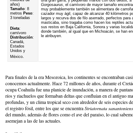
una gran garra, y pequeñas manos con dos dedos, a l
años)
Gorgosaurus
, el carnívoro de mayor tamaño encontra
Tamaño
: 8
muy probablemente también se alimentara de carroña,
metros
Peso
:
cazador muy ágil, capaz de alcanzar 40 kilómetros p
3 toneladas
largos y recurva dos de filo aserrado, perfectos para 
masticaba, sino tragaba como hacen los reptiles act
sus restos en Baja California, Sonora y varias locali
Dieta
:
donde también, al igual que en Michoacán, se han e
carnívoro
le atribuyen.
Distribución
:
Canadá,
Estados
Unidos y
.
México
Para finales de la era Mesozoica, los continentes se encontraban casi
conocemos actualmente. Hace 72 millones de años, durante el Cretác
ocupa Coahuila fue una planicie de inundación, a manera de pantano
ríos y riachuelos que formaban deltas que confluían en el antiguo ma
profundas, y un clima tropical seco con alrededor de seis especies de
el registro fósil, entre los que se encuentra
Striatornata sanantoniens
del mundo, además de flores como el ave del paraíso, lo cual sabemo
asemejan a las de las actuales.