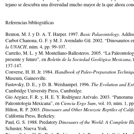
lejano se descubra una diversidad mucho mayor de la que ahora co
Referencias bibliográficas
Benton, M. J. y D. A. T. Harper. 1997.
Basic Palaeontology
. Addis
Carbot Chanona, G. F. y M. J. Avendaño Gil. 2002. “Dinosaurios e
la UNACH
, núm. 4, pp. 99-107.
Carreño, M. L. y M. Montellano-Ballesteros. 2005. “La Paleontolog
presente y futuro”, en
Boletín de la Sociedad Geológica Mexicana
,
137-147.
Converse, H. H. Jr. 1984.
Handbook of Paleo-Preparation Techniq
Museum, Gainesville.
Fastovsky, D. E., y D. B. Weishampel. 1996.
The Evolution and Ext
Cambridge University Press, Cambridge.
Gío Argáez, F. R. y, H. E. Y. Rodríguez Arévalo. 2003. “Panorama 
Paleontología Mexicana”, en
Ciencia Ergo Sum
, vol. 10, núm. 1, pp
Hilton, R. P. 2003.
Dinosaurs and Other Mesozoic Reptiles of Calif
California Press, Berkeley.
Paul, G. S. 1988. Predatory
Dinosaurs of the World: A Complete Ill
Schuster, Nueva York.