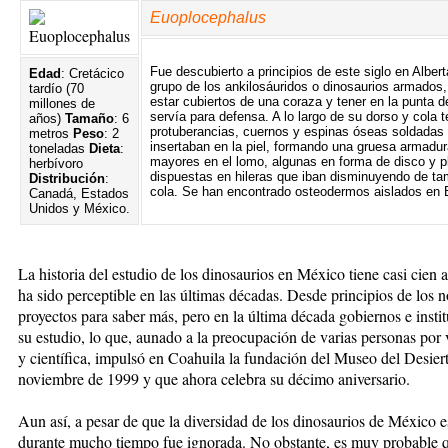
Euoplocephalus
Fue descubierto a principios de este siglo en Albert
Edad
: Cretácico
grupo de los ankilosáuridos o dinosaurios armados,
tardío (70
estar cubiertos de una coraza y tener en la punta d
millones de
servía para defensa. A lo largo de su dorso y cola 
años)
Tamaño
: 6
protuberancias, cuernos y espinas óseas soldadas e
metros
Peso
: 2
insertaban en la piel, formando una gruesa armad
toneladas
Dieta
:
mayores en el lomo, algunas en forma de disco y pl
herbívoro
dispuestas en hileras que iban disminuyendo de tama
Distribución
:
cola. Se han encontrado osteodermos aislados en Ba
Canadá, Estados
Unidos y México.
La historia del estudio de los dinosaurios en México tiene casi cien
ha sido perceptible en las últimas décadas. Desde principios de los n
proyectos para saber más, pero en la última década gobiernos e insti
su estudio, lo que, aunado a la preocupación de varias personas por v
y científica, impulsó en Coahuila la fundación del Museo del Desier
noviembre de 1999 y que ahora celebra su décimo aniversario.
Aun así, a pesar de que la diversidad de los dinosaurios de México 
durante mucho tiempo fue ignorada. No obstante, es muy probable 