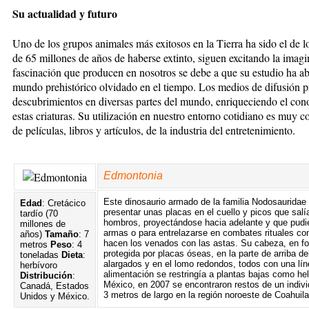
Su actualidad y futuro
Uno de los grupos animales más exitosos en la Tierra ha sido el de l
de 65 millones de años de haberse extinto, siguen excitando la ima
fascinación que producen en nosotros se debe a que su estudio ha ab
mundo prehistórico olvidado en el tiempo. Los medios de difusión pr
descubrimientos en diversas partes del mundo, enriqueciendo el co
estas criaturas. Su utilización en nuestro entorno cotidiano es muy 
de películas, libros y artículos, de la industria del entretenimiento.
Edmontonia
Este dinosaurio armado de la familia Nodosauridae 
Edad
: Cretácico
presentar unas placas en el cuello y picos que salía
tardío (70
hombros, proyectándose hacia adelante y que pudi
millones de
armas o para entrelazarse en combates rituales co
años)
Tamaño
: 7
hacen los venados con las astas. Su cabeza, en f
metros
Peso
: 4
protegida por placas óseas, en la parte de arriba d
toneladas
Dieta
:
alargados y en el lomo redondos, todos con una lí
herbívoro
alimentación se restringía a plantas bajas como 
Distribución
:
México, en 2007 se encontraron restos de un indivi
Canadá, Estados
3 metros de largo en la región noroeste de Coahuila
Unidos y México.