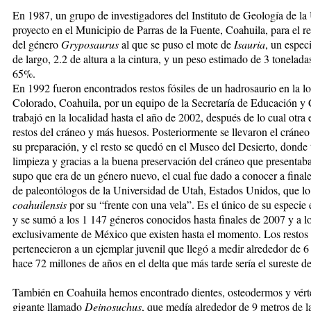
En 1987, un grupo de investigadores del Instituto de Geología de 
proyecto en el Municipio de Parras de la Fuente, Coahuila, para el r
del género
Gryposaurus
al que se puso el mote de
Isauria
, un espec
de largo, 2.2 de altura a la cintura, y un peso estimado de 3 tonelada
65%.
En 1992 fueron encontrados restos fósiles de un hadrosaurio en la l
Colorado, Coahuila, por un equipo de la Secretaría de Educación y 
trabajó en la localidad hasta el año de 2002, después de lo cual otra
restos del cráneo y más huesos. Posteriormente se llevaron el cráne
su preparación, y el resto se quedó en el Museo del Desierto, donde 
limpieza y gracias a la buena preservación del cráneo que presentaba 
supo que era de un género nuevo, el cual fue dado a conocer a final
de paleontólogos de la Universidad de Utah, Estados Unidos, que l
coahuilensis
por su “frente con una vela”. Es el único de su especi
y se sumó a los 1 147 géneros conocidos hasta finales de 2007 y a l
exclusivamente de México que existen hasta el momento. Los restos
pertenecieron a un ejemplar juvenil que llegó a medir alrededor de 6
hace 72 millones de años en el delta que más tarde sería el sureste de
También en Coahuila hemos encontrado dientes, osteodermos y vért
gigante llamado
Deinosuchus
, que medía alrededor de 9 metros de 