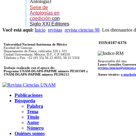
Serie de
Antologías en
coedición
con
Siglo XXI Editores
Você está aqui:
Inicio
revistas
revista ciencias 98
Los dinosaurios 
ISSN:0187-6376
Universidad Nacional Autónoma de México
Facultad de Ciencias
Departamento de Física, cubículos 320 y 321.
Ciudad Universitaria. México, D.F., C.P. 04510.
Télefono y Fax: +52 (01 55) 56 22 4935, 56 22 5316
Responsable del sitio
Laura González Guerrer
Trabajo realizado con el apoyo de:
revista.ciencias@ciencia
Programa UNAM-DGAPA-PAPIME número PE103509 y
UNAM-DGAPA-PAPIME
número PE106212
Asesor técnico:
e-marketi
Publicaciones
Búsqueda
Palabra
Tema
Titulo
Autor
Número
Quiénes somos