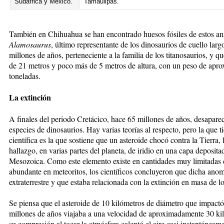
Sudáfrica y México.
Tamaulipas.
También en Chihuahua se han encontrado huesos fósiles de estos an
Alamosaurus
, último representante de los dinosaurios de cuello lar
millones de años, perteneciente a la familia de los titanosaurios, y q
de 21 metros y poco más de 5 metros de altura, con un peso de ap
toneladas.
La extinción
A finales del periodo Cretácico, hace 65 millones de años, desapar
especies de dinosaurios. Hay varias teorías al respecto, pero la que 
científica es la que sostiene que un asteroide chocó contra la Tierra, 
hallazgo, en varias partes del planeta, de iridio en una capa depositad
Mesozoica. Como este elemento existe en cantidades muy limitadas e
abundante en meteoritos, los científicos concluyeron que dicha anom
extraterrestre y que estaba relacionada con la extinción en masa de l
Se piensa que el asteroide de 10 kilómetros de diámetro que impactó
millones de años viajaba a una velocidad de aproximadamente 30 ki
su compresión al tocar la atmósfera calentó el aire casi instantánea