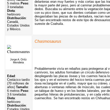
delanteras eran muy fuertes y más cortas que las t
5 metros
Peso
:
la mayor parte del peso, pero al caminar probablemen
3 toneladas
dedos. Buscaba su alimento entre la vegetación baja
Dieta
:
con su pico óseo, que sus dientes cortaban como una
herbívoro
desgastaban las piezas de su dentadura, nacían nue
Distribución
:
Se han encontrado restos de este tipo de dinosaurios 
Canadá,
sureste de Coahuila.
Estados Unidos
y México.
Chasmosaurus
Jorge A. Ortíz
Mendieta
Probablemente vivía en rebaños para protegerse al
carnívoro, los adultos formaban un círculo defensivo 
Edad
:
desplegando las placas óseas y los cuernos hacia l
Cretácico tardío
los ojos y en el extremo del hocico tenía cuernos pu
(70 millones de
ósea rectangular en el cuello, mayor que su cráneo,
años)
Tamaño
:
aberturas o ventanas rellenas de músculo, las cual
6 metros
Peso
:
un tabique de hueso y en los bordes laterales, por de
3.6 toneladas
pequeñas hileras de protuberancias, y en cada vérti
Dieta
:
cuernecillos. Se han encontrado restos en Chihuahua
herbívoro
Distribución
:
Estados Unidos