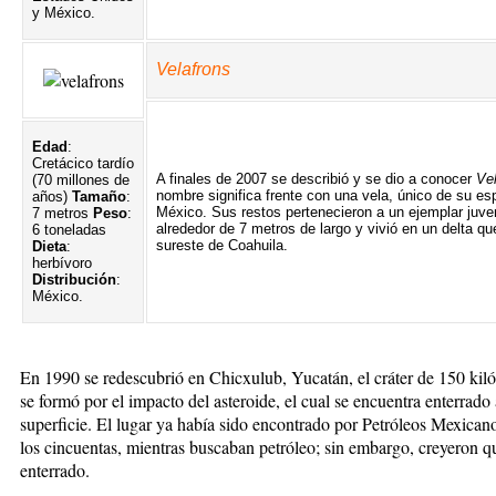
y México.
Velafrons
Edad
:
Cretácico tardío
A finales de 2007 se describió y se dio a conocer
Vel
(70 millones de
nombre significa frente con una vela, único de su es
años)
Tamaño
:
México. Sus restos pertenecieron a un ejemplar juven
7 metros
Peso
:
alrededor de 7 metros de largo y vivió en un delta que
6 toneladas
sureste de Coahuila.
Dieta
:
herbívoro
Distribución
:
México.
En 1990 se redescubrió en Chicxulub, Yucatán, el cráter de 150 kiló
se formó por el impacto del asteroide, el cual se encuentra enterrado
superficie. El lugar ya había sido encontrado por Petróleos Mexicano
los cincuentas, mientras buscaban petróleo; sin embargo, creyeron q
enterrado.