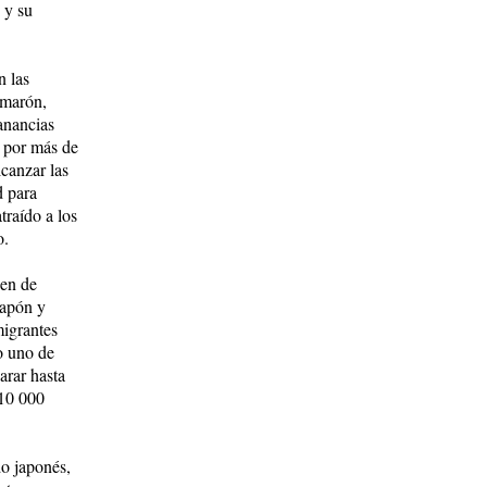
 y su
n las
amarón,
anancias
o por más de
canzar las
d para
traído a los
o.
nen de
Japón y
migrantes
o uno de
arar hasta
 10 000
o japonés,