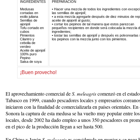
INGREDIENTES
PREPARACIÓN
Medusas
• Hacer una mezcla de todos los ingredientes con excepc
cortadas en
las semillas de ajonjolí;
estilo juliana
• a esta mezcla agregarle después de diez minutos de re
Semillas de
aceite de ajojonlí al gusto;
ajonjolí
• cortar los pepinos de tal manera que estos parezcan
Tofu cortado en
pequeños recipientes en donde será colocada la mezcla d
cubos
ingredientes;
Pimientos
• tostar las semillas de ajonjolí y después es polvorearlas
Cilantro y
los pepinos con la mezcla junto con los pimientos.
cebolla de
verdeo
Aceite de ajonjolí
100% puro
Pepino
Salsa de soya
¡Buen provecho!
El aprovechamiento comercial de
S. meleagris
comenzó en el estado
Tabasco en 1999, cuando pescadores locales y empresarios coreanos
iniciaron con la finalidad de comercializarla en países orientales. En
Sonora la captura de esta medusa se ha vuelto muy popular entre lo
locales, desde 2002 ha dado empleo a unos 350 pescadores en prom
en el pico de la producción llegan a ser hasta 500.
En China y Japón
S. meleagris
es considerada un manjar y se paga 