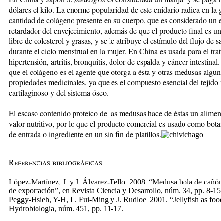
dólares el kilo. La enorme popularidad de este cnidario radica en la 
cantidad de colágeno presente en su cuerpo, que es considerado un 
retardador del envejecimiento, además de que el producto final es u
libre de colesterol y grasas, y se le atribuye el estímulo del flujo de 
durante el ciclo menstrual en la mujer. En China es usada para el tra
hipertensión, artritis, bronquitis, dolor de espalda y cáncer intestinal
que el colágeno es el agente que otorga a ésta y otras medusas algun
propiedades medicinales, ya que es el compuesto esencial del tejido
cartilaginoso y del sistema óseo.
El escaso contenido proteico de las medusas hace de éstas un alimen
valor nutritivo, por lo que el producto comercial es usado como botan
de entrada o ingrediente en un sin fin de platillos.
Referencias bibliográficas
López-Martínez, J. y J. Álvarez-Tello. 2008. “Medusa bola de cañón
de exportación”, en Revista Ciencia y Desarrollo, núm. 34, pp. 8-15
Peggy-Hsieh, Y-H, L. Fui-Ming y J. Rudloe. 2001. “Jellyfish as foo
Hydrobiologia, núm. 451, pp. 11-17.
_____________________________________________________