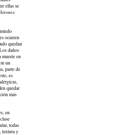
re ellas se
hironex
 miedo
es ocurren
uando quedan
 Los daños
la muerte en
son un
a, parte de
sto, es
alérgicas,
den quedar
cción más
s, en
 clase
lar, todas
 textura y