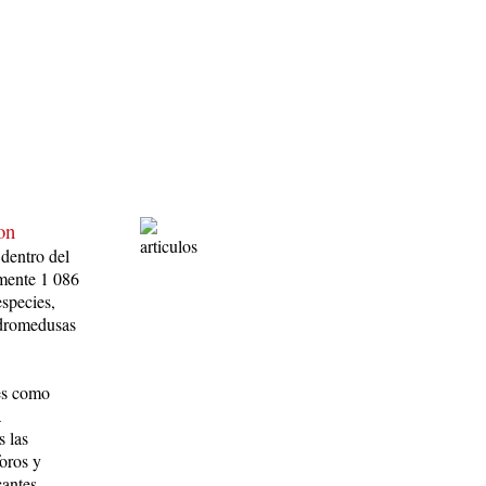
on
 dentro del
amente 1 086
species,
idromedusas
es como
á
s las
foros y
cantes