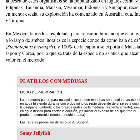
la pesca de estos organismos se ha popularizado en lugares como V
Filipinas, Tailandia, Malasia, Myanmar, Indonesia y Singapur; reci
en menor escala, su explotación ha comenzado en Australia, eua, In
y Turquía.
En México, la medusa explotada para consumo humano que es muy
a lo largo de ambos litorales es la especie conocida como bala de c
(
Stomolophus meleagris
), y 100% de la captura se exporta a Malasia
Japón y Corea, por lo que se trata de la especie no asiática que alca
valor en el mercado.
PLATILLOS CON MEDUSAS
MODO DE PREPARACIÓN
Los primeros pasos para cualquier receta con medusas son: cocinar las medu
en agua hirviendo durante uno o dos minutos (esto depende de si se está coci
la campana, umbrela, o los brazos orales de la medusa, respectivamente), enj
en agua helada para cortar la cocción, y eliminar el exceso de sal que trae el
producto comercial (medusa deshidratada).
Las recetas provienen del libro de
A. Schiariti.
Satay Jellyfish