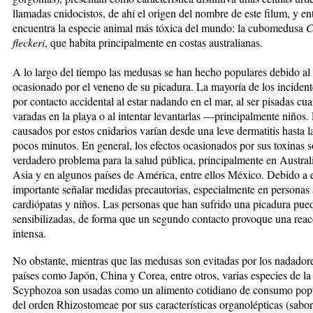
llamadas cnidocistos, de ahí el origen del nombre de este filum, y ent
encuentra la especie animal más tóxica del mundo: la cubomedusa
C
fleckeri
, que habita principalmente en costas australianas.
A lo largo del tiempo las medusas se han hecho populares debido al
ocasionado por el veneno de su picadura. La mayoría de los incident
por contacto accidental al estar nadando en el mar, al ser pisadas c
varadas en la playa o al intentar levantarlas —principalmente niños.
causados por estos cnidarios varían desde una leve dermatitis hasta 
pocos minutos. En general, los efectos ocasionados por sus toxinas 
verdadero problema para la salud pública, principalmente en Australi
Asia y en algunos países de América, entre ellos México. Debido a e
importante señalar medidas precautorias, especialmente en personas 
cardiópatas y niños. Las personas que han sufrido una picadura pue
sensibilizadas, de forma que un segundo contacto provoque una rea
intensa.
No obstante, mientras que las medusas son evitadas por los nadadore
países como Japón, China y Corea, entre otros, varias especies de la
Scyphozoa son usadas como un alimento cotidiano de consumo popu
del orden Rhizostomeae por sus características organolépticas (sabor,