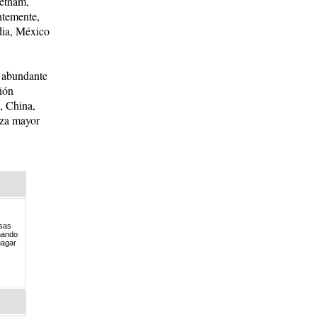
ietnam,
entem
ente,
dia, México
 abundante
añón
, China,
nza mayor
sas
nando
uagar