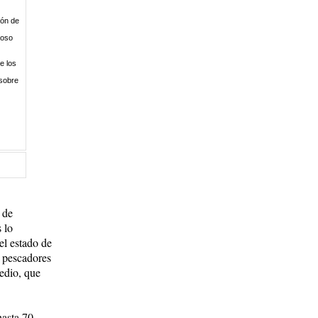
ión de
poso
e los
 sobre
 de
 lo
 el estado de
s pescadores
edio, que
hasta 70