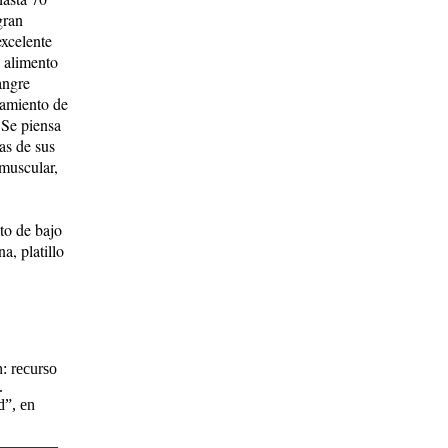
gran
excelente
n alimento
sangre
tamiento de
. Se piensa
as de sus
 muscular,
to de bajo
a, platillo
: recurso
.
d”, en
________