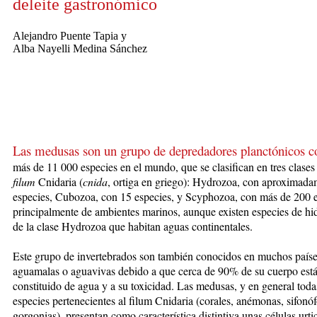
deleite gastronómico
Alejandro Puente Tapia y
Alba Nayelli Medina Sánchez
Las medusas son un grupo de depredadores planctónicos c
más de
11
000 especies en el mundo
, que se clasifican en tres clases
filum
Cnidaria (
cnida
, ortiga en griego): Hydrozoa, con aproximad
especies, Cubozoa, con 15 especies, y Scyphozoa, con más de 200 e
principalmente de ambientes marinos, aunque existen especies de h
de la clase Hydrozoa que habitan aguas continentales.
Este grupo de invertebrados son también conocidos en muchos país
aguamalas o aguavivas debido a que cerca de 90% de su cuerpo est
constituido de agua y a su toxicidad. Las medusas, y en general toda
especies pertenecientes al filum Cnidaria (corales, anémonas, sifonó
gorgonias), presentan como característica distintiva unas células urti