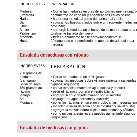
INGREDIENTES
PREPARACIÓN
Medusa
• Cortar las medusas en tiras de aproximadamente cuatro
(umbrela)
centímetros de espesor y engancharlas en los palillos;
Harina
• hacer una mezcla al gusto de harina, sal y chile;
Sal
• colocar los huevos crudos sobre un recipiente mediana
Chile
profundo;
Aceite
• sumergir la medusa en el huevo de tal manera que esta
Palillos tipo
totalmente bañada de huevo;
brocheta
• freír en abundante aceite aproximadamente 15-
Huevo
20 segundos o dependiendo de que tan dorada quiera la
medusa.
Ensalada de medusas con rábano
INGREDIENTES
PREPARACIÓN
250 gramos de
medusa
• Cortar las medusas en estilo juliana;
(campana)
• colocar las medusas sobre vinagre caliente y sal tearlas
Salsa de soya
algunos segundos;
150 gramos de
• enfriar inmediatamente en agua helada y escurrir;
rábano
• pelar el rábano y cortarlo en estilo juliana;
Vinagre
• agregar la sal y dejarla marinar por 20 minutos;
Sal
• enjuagar en agua corriente y escurrir;
Mostaza
• poner los rábanos en un plato y colocar las medusas en
• mezclar la salsa de soya con la mostaza y sal al gusto;
• agregar la mezcla sobre el plato con medusa y rábano;
• como un plus a esta receta puedes aumentarle algunos
langostinos.
Ensalada de medusas con pepino