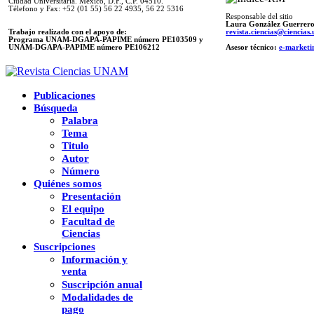
Ciudad Universitaria. México, D.F., C.P. 04510.
Télefono y Fax: +52 (01 55) 56 22 4935, 56 22 5316
Responsable del sitio
Laura González Guerrer
Trabajo realizado con el apoyo de:
revista.ciencias@ciencia
Programa UNAM-DGAPA-PAPIME número PE103509 y
UNAM-DGAPA-PAPIME
número PE106212
Asesor técnico:
e-marketi
Publicaciones
Búsqueda
Palabra
Tema
Titulo
Autor
Número
Quiénes somos
Presentación
El equipo
Facultad de
Ciencias
Suscripciones
Información y
venta
Suscripción anual
Modalidades de
pago