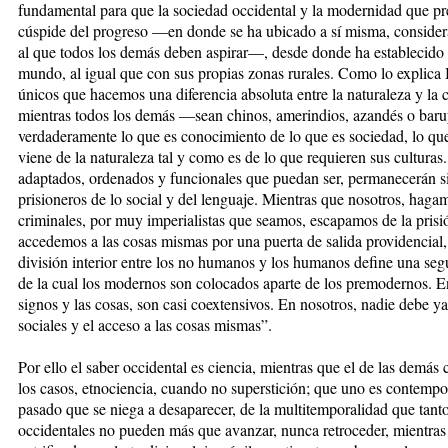
fundamental para que la sociedad occidental y la modernidad que pr
cúspide del progreso —en donde se ha ubicado a sí misma, consid
al que todos los demás deben aspirar—, desde donde ha establecido su
mundo, al igual que con sus propias zonas rurales. Como lo explica
únicos que hacemos una diferencia absoluta entre la naturaleza y la cu
mientras todos los demás —sean chinos, amerindios, azandés o ba
verdaderamente lo que es conocimiento de lo que es sociedad, lo que
viene de la naturaleza tal y como es de lo que requieren sus cultur
adaptados, ordenados y funcionales que puedan ser, permanecerán si
prisioneros de lo social y del lenguaje. Mientras que nosotros, ha
criminales, por muy imperialistas que seamos, escapamos de la prisió
accedemos a las cosas mismas por una puerta de salida providencial, 
división interior entre los no humanos y los humanos define una seg
de la cual los modernos son colocados aparte de los premodernos. En 
signos y las cosas, son casi coextensivos. En nosotros, nadie debe 
sociales y el acceso a las cosas mismas”.
Por ello el saber occidental es ciencia, mientras que el de las demás
los casos, etnociencia, cuando no superstición; que uno es contempo
pasado que se niega a desaparecer, de la multitemporalidad que tant
occidentales no pueden más que avanzar, nunca retroceder, mientras