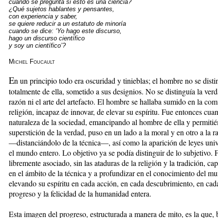
cuando se pregunta si esto es una ciencia?
¿Qué sujetos hablantes y pensantes,
con experiencia y saber,
se quiere reducir a un estatuto de minoría
cuando se dice: ‘Yo hago este discurso,
hago un discurso científico
y soy un científico’?
Michel Foucault
E
n un principio todo era oscuridad y tinieblas; el hombre no se dist
totalmente de ella, sometido a sus designios. No se distinguía la verd
razón ni el arte del artefacto. El hombre se hallaba sumido en la comu
religión, incapaz de innovar, de elevar su espíritu. Fue entonces cuan
naturaleza de la sociedad, emancipando al hombre de ella y permitién
superstición de la verdad, puso en un lado a la moral y en otro a la ra
—distanciándolo de la técnica—, así como la aparición de leyes univ
el mundo entero. Lo objetivo ya se podía distinguir de lo subjetivo.
libremente asociado, sin las ataduras de la religión y la tradición, 
en el ámbito de la técnica y a profundizar en el conocimiento del m
elevando su espíritu en cada acción, en cada descubrimiento, en cad
progreso y la felicidad de la humanidad entera.
Esta imagen del progreso, estructurada a manera de mito, es la que, 