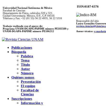
ISSN:0187-6376
Universidad Nacional Autónoma de México
Facultad de Ciencias
Departamento de Física, cubículos 320 y 321.
Ciudad Universitaria. México, D.F., C.P. 04510.
Télefono y Fax: +52 (01 55) 56 22 4935, 56 22 5316
Responsable del sitio
Laura González Guerrer
Trabajo realizado con el apoyo de:
revista.ciencias@ciencia
Programa UNAM-DGAPA-PAPIME número PE103509 y
UNAM-DGAPA-PAPIME
número PE106212
Asesor técnico:
e-marketi
Publicaciones
Búsqueda
Palabra
Tema
Titulo
Autor
Número
Quiénes somos
Presentación
El equipo
Facultad de
Ciencias
Suscripciones
Información y