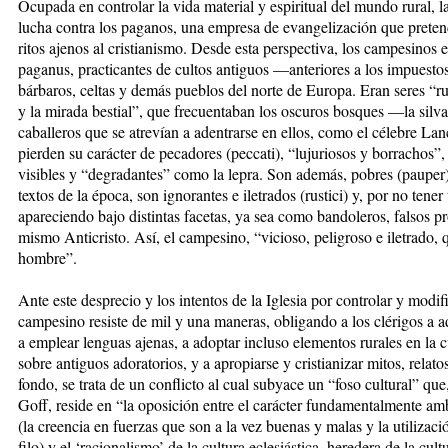
Ocupada en controlar la vida material y espiritual del mundo rural, l
lucha contra los paganos, una empresa de evangelización que pretend
ritos ajenos al cristianismo. Desde esta perspectiva, los campesinos 
paganus, practicantes de cultos antiguos —anteriores a los impuest
bárbaros, celtas y demás pueblos del norte de Europa. Eran seres “r
y la mirada bestial”, que frecuentaban los oscuros bosques —la silv
caballeros que se atrevían a adentrarse en ellos, como el célebre Lan
pierden su carácter de pecadores (peccati), “lujuriosos y borrachos
visibles y “degradantes” como la lepra. Son además, pobres (pauper
textos de la época, son ignorantes e iletrados (rustici) y, por no tene
apareciendo bajo distintas facetas, ya sea como bandoleros, falsos p
mismo Anticristo. Así, el campesino, “vicioso, peligroso e iletrado,
hombre”.
Ante este desprecio y los intentos de la Iglesia por controlar y modif
campesino resiste de mil y una maneras, obligando a los clérigos a a
a emplear lenguas ajenas, a adoptar incluso elementos rurales en la cul
sobre antiguos adoratorios, y a apropiarse y cristianizar mitos, relato
fondo, se trata de un conflicto al cual subyace un “foso cultural” q
Goff, reside en “la oposición entre el carácter fundamentalmente amb
(la creencia en fuerzas que son a la vez buenas y malas y la utilizac
filo) y el ‘racionalismo’ de la cultura eclesiástica, heredera de la cul