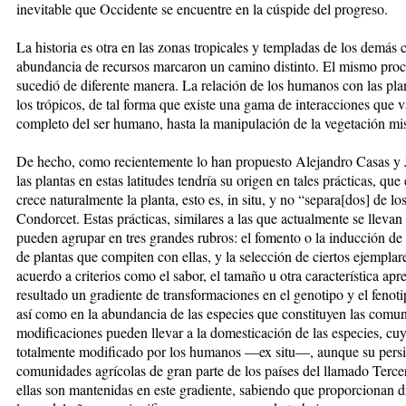
inevitable que Occidente se encuentre en la cúspide del progreso.
La historia es otra en las zonas tropicales y templadas de los demás 
abundancia de recursos marcaron un camino distinto. El mismo proc
sucedió de diferente manera. La relación de los humanos con las plant
los trópicos, de tal forma que existe una gama de interacciones que 
completo del ser humano, hasta la manipulación de la vegetación mi
De hecho, como recientemente lo han propuesto Alejandro Casas y J
las plantas en estas latitudes tendría su origen en tales prácticas, qu
crece naturalmente la planta, esto es, in situ, y no “separa[dos] de lo
Condorcet. Estas prácticas, similares a las que actualmente se llevan 
pueden agrupar en tres grandes rubros: el fomento o la inducción de 
de plantas que compiten con ellas, y la selección de ciertos ejemplare
acuerdo a criterios como el sabor, el tamaño u otra característica a
resultado un gradiente de transformaciones en el genotipo y el fenot
así como en la abundancia de las especies que constituyen las comuni
modificaciones pueden llevar a la domesticación de las especies, cuy
totalmente modificado por los humanos —ex situ—, aunque su persis
comunidades agrícolas de gran parte de los países del llamado Ter
ellas son mantenidas en este gradiente, sabiendo que proporcionan d