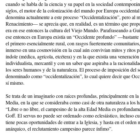
cuando se habla de la ciencia y su papel en la sociedad contemporán
siglos, el motor de la colonización del mundo por Europa occidenta
denomina actualmente a este proceso “Occidentalización”, pero al m
Renacimiento— se aprecia que, en realidad, es un término que prop
era en ese entonces la cultura del Viejo Mundo. Parafraseando a Gu
ese entonces en Europa existía un “Occidente profundo” —bastante
el primero esencialmente rural, con rasgos fuertemente comunitario
inmerso en una cosmovisión en la cual aún convivían mitos y ritos pa
índole (médica, agrícola, etcétera) y en la que existía una veneración
individualista, mercantil y con un saber que aspiraba a la racionalid
los seres humanos y de la naturaleza. El proceso de imposición del 
denominado como “occidentalización”, lo cual quiere decir que Occ
sí mismo.
Se trata de un imaginario con raíces profundas, principalmente en la 
Media, en la que se consideraba como casi de otra naturaleza a los h
“Libre o no libre, el campesino de la alta Edad Media es profunda
Goff. El servus no puede ser ordenado como eclesiástico, incluso cua
tiene pocas oportunidades de entrar a la Iglesia, y hasta en el orden
anárquico, el reclutamiento campesino parece ínfimo”.