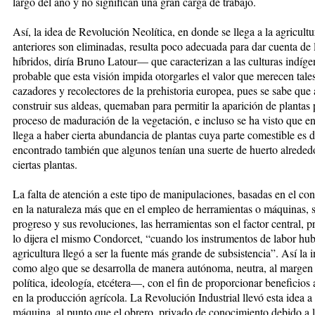
largo del año y no significan una gran carga de trabajo.
Así, la idea de Revolución Neolítica, en donde se llega a la agricult
anteriores son eliminadas, resulta poco adecuada para dar cuenta de
híbridos, diría Bruno Latour— que caracterizan a las culturas indí
probable que esta visión impida otorgarles el valor que merecen tale
cazadores y recolectores de la prehistoria europea, pues se sabe qu
construir sus aldeas, quemaban para permitir la aparición de plantas p
proceso de maduración de la vegetación, e incluso se ha visto que e
llega a haber cierta abundancia de plantas cuya parte comestible es
encontrado también que algunos tenían una suerte de huerto alreded
ciertas plantas.
La falta de atención a este tipo de manipulaciones, basadas en el c
en la naturaleza más que en el empleo de herramientas o máquinas, s
progreso y sus revoluciones, las herramientas son el factor central,
lo dijera el mismo Condorcet, “cuando los instrumentos de labor hub
agricultura llegó a ser la fuente más grande de subsistencia”. Así la 
como algo que se desarrolla de manera autónoma, neutra, al margen
política, ideología, etcétera—, con el fin de proporcionar beneficio
en la producción agrícola. La Revolución Industrial llevó esta idea 
máquina, al punto que el obrero, privado de conocimiento debido a la