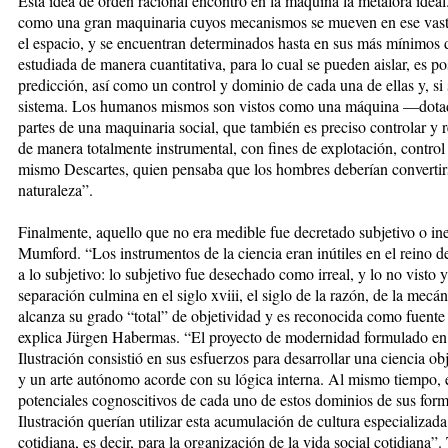
Esta idea de orden racional encontró en la máquina la metáfora ideal
como una gran maquinaria cuyos mecanismos se mueven en ese vasto
el espacio, y se encuentran determinados hasta en sus más mínimos de
estudiada de manera cuantitativa, para lo cual se pueden aislar, es po
predicción, así como un control y dominio de cada una de ellas y, si 
sistema. Los humanos mismos son vistos como una máquina —dota
partes de una maquinaria social, que también es preciso controlar y re
de manera totalmente instrumental, con fines de explotación, contro
mismo Descartes, quien pensaba que los hombres deberían convertir
naturaleza”.
Finalmente, aquello que no era medible fue decretado subjetivo o in
Mumford. “Los instrumentos de la ciencia eran inútiles en el reino de
a lo subjetivo: lo subjetivo fue desechado como irreal, y lo no visto
separación culmina en el siglo xviii, el siglo de la razón, de la mecá
alcanza su grado “total” de objetividad y es reconocida como fuente 
explica Jürgen Habermas. “El proyecto de modernidad formulado en el 
Ilustración consistió en sus esfuerzos para desarrollar una ciencia ob
y un arte autónomo acorde con su lógica interna. Al mismo tiempo, es
potenciales cognoscitivos de cada uno de estos dominios de sus forma
Ilustración querían utilizar esta acumulación de cultura especializada
cotidiana, es decir, para la organización de la vida social cotidiana”