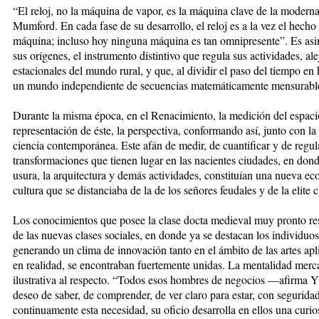
“El reloj, no la máquina de vapor, es la máquina clave de la moder
Mumford. En cada fase de su desarrollo, el reloj es a la vez el hecho 
máquina; incluso hoy ninguna máquina es tan omnipresente”. Es as
sus orígenes, el instrumento distintivo que regula sus actividades, al
estacionales del mundo rural, y que, al dividir el paso del tiempo en
un mundo independiente de secuencias matemáticamente mensurables
Durante la misma época, en el Renacimiento, la medición del espaci
representación de éste, la perspectiva, conformando así, junto con la
ciencia contemporánea. Este afán de medir, de cuantificar y de regular
transformaciones que tienen lugar en las nacientes ciudades, en dond
usura, la arquitectura y demás actividades, constituían una nueva e
cultura que se distanciaba de la de los señores feudales y de la elite cl
Los conocimientos que posee la clase docta medieval muy pronto resu
de las nuevas clases sociales, en donde ya se destacan los individuo
generando un clima de innovación tanto en el ámbito de las artes ap
en realidad, se encontraban fuertemente unidas. La mentalidad merc
ilustrativa al respecto. “Todos esos hombres de negocios —afirma
deseo de saber, de comprender, de ver claro para estar, con seguridad
continuamente esta necesidad, su oficio desarrolla en ellos una curio