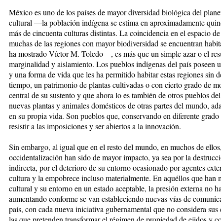
México es uno de los países de mayor diversidad biológica del plane
cultural —la población indígena se estima en aproximadamente quinc
más de cincuenta culturas distintas. La coincidencia en el espacio de
muchas de las regiones con mayor biodiversidad se encuentran habi
ha mostrado Víctor M. Toledo—, es más que un simple azar o el res
marginalidad y aislamiento. Los pueblos indígenas del país poseen 
y una forma de vida que les ha permitido habitar estas regiones sin 
tiempo, un patrimonio de plantas cultivadas o con cierto grado de m
central de su sustento y que ahora lo es también de otros pueblos de
nuevas plantas y animales domésticos de otras partes del mundo, ada
en su propia vida. Son pueblos que, conservando en diferente grado
resistir a las imposiciones y ser abiertos a la innovación.
Sin embargo, al igual que en el resto del mundo, en muchos de ellos,
occidentalización han sido de mayor impacto, ya sea por la destrucci
indirecta, por el deterioro de su entorno ocasionado por agentes ext
cultura y la empobrece incluso materialmente. En aquéllos que han 
cultural y su entorno en un estado aceptable, la presión externa no ha
aumentando conforme se van estableciendo nuevas vías de comunicaci
país, con cada nueva iniciativa gubernamental que no considera sus 
las que pretenden transformar el régimen de propiedad de ejidos y 