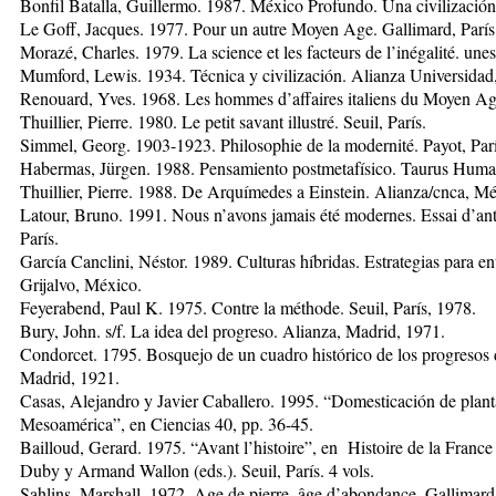
Bonfil Batalla, Guillermo. 1987. México Profundo. Una civilización
Le Goff, Jacques. 1977. Pour un autre Moyen Age. Gallimard, París
Morazé, Charles. 1979. La science et les facteurs de l’inégalité. unes
Mumford, Lewis. 1934. Técnica y civilización. Alianza Universidad
Renouard, Yves. 1968. Les hommes d’affaires italiens du Moyen Ag
Thuillier, Pierre. 1980. Le petit savant illustré. Seuil, París.
Simmel, Georg. 1903-1923. Philosophie de la modernité. Payot, Parí
Habermas, Jürgen. 1988. Pensamiento postmetafísico. Taurus Huma
Thuillier, Pierre. 1988. De Arquímedes a Einstein. Alianza/cnca, M
Latour, Bruno. 1991. Nous n’avons jamais été modernes. Essai d’an
París.
García Canclini, Néstor. 1989. Culturas híbridas. Estrategias para en
Grijalvo, México.
Feyerabend, Paul K. 1975. Contre la méthode. Seuil, París, 1978.
Bury, John. s/f. La idea del progreso. Alianza, Madrid, 1971.
Condorcet. 1795. Bosquejo de un cuadro histórico de los progresos d
Madrid, 1921.
Casas, Alejandro y Javier Caballero. 1995. “Domesticación de planta
Mesoamérica”, en Ciencias 40, pp. 36-45.
Bailloud, Gerard. 1975. “Avant l’histoire”, en Histoire de la France
Duby y Armand Wallon (eds.). Seuil, París. 4 vols.
Sahlins, Marshall. 1972. Age de pierre, âge d’abondance. Gallimard,