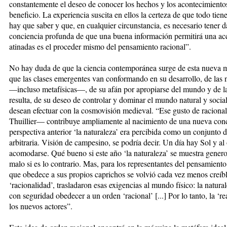
constantemente el deseo de conocer los hechos y los acontecimientos
beneficio. La experiencia suscita en ellos la certeza de que todo tie
hay que saber y que, en cualquier circunstancia, es necesario tener d
conciencia profunda de que una buena información permitirá una acc
atinadas es el proceder mismo del pensamiento racional”.
No hay duda de que la ciencia contemporánea surge de esta nueva 
que las clases emergentes van conformando en su desarrollo, de las 
—incluso metafísicas—, de su afán por apropiarse del mundo y de la
resulta, de su deseo de controlar y dominar el mundo natural y social 
desean efectuar con la cosmovisión medieval. “Ese gusto de raciona
Thuillier— contribuye ampliamente al nacimiento de una nueva conce
perspectiva anterior ‘la naturaleza’ era percibida como un conjunto
arbitraria. Visión de campesino, se podría decir. Un día hay Sol y al 
acomodarse. Qué bueno si este año ‘la naturaleza’ se muestra gener
malo si es lo contrario. Mas, para los representantes del pensamiento 
que obedece a sus propios caprichos se volvió cada vez menos creíbl
‘racionalidad’, trasladaron esas exigencias al mundo físico: la natura
con seguridad obedecer a un orden ‘racional’ [...] Por lo tanto, la ‘r
los nuevos actores”.