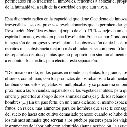
petrificados en lo tradicional, inmóviles, reticentes a abrazar el prog
de la humanidad, a salir de la oscuridad en que aún viven.
Esta diferencia radica en la capacidad que tiene Occidente de innova
irreversibles, esto es, procesos revolucionarios que le permiten dar 
Revolución Neolítica es buen ejemplo de ello. El Bosquejo de un cua
espíritu humano, escrito en plena Revolución Francesa por Condorce
integración de progreso y revolución. “La observación debió hacer no
rebaños una subsistencia mejor o más abundante: se comprendió la n
de separarlas de otras plantas que no proporcionan sino un alimento 
a encontrar los medios para efectuar esta separación.
“Del mismo modo, en los países en donde las plantas, los granos, lo
el suelo, contribuían, con los productos de los rebaños, a la aliment
también cómo estos vegetales se multiplicaban y se procuraría entonc
próximos a las viviendas, separarlos de los vegetales inútiles, para q
entero y ponerlos al abrigo de los animales salvajes y de los rebaño
hombres [...] En un país fértil, en un clima dichoso, el mismo espaci
frutos, en raíces, más alimentos para los hombres que si se le consag
del suelo no hacía este cultivo demasiado penoso; cuando se hubo d
los mismos animales que servían a los pueblos pastores para los viaje
instrumentos de labor hubieron adquirido alguna perfección, la agricu