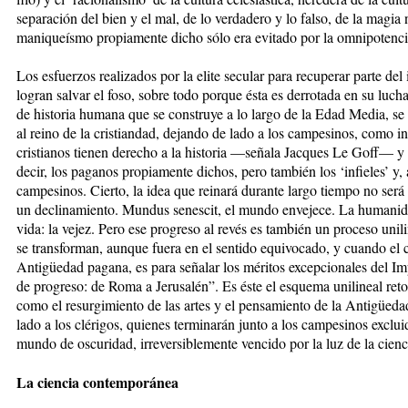
separación del bien y el mal, de lo verdadero y lo falso, de la magi
maniqueísmo propiamente dicho sólo era evitado por la omnipotenci
Los esfuerzos realizados por la elite secular para recuperar parte del 
logran salvar el foso, sobre todo porque ésta es derrotada en su lucha c
de historia humana que se construye a lo largo de la Edad Media, se
al reino de la cristiandad, dejando de lado a los campesinos, como i
cristianos tienen derecho a la historia —señala Jacques Le Goff— y
decir, los paganos propiamente dichos, pero también los ‘infieles’ y,
campesinos. Cierto, la idea que reinará durante largo tiempo no será l
un declinamiento. Mundus senescit, el mundo envejece. La humanidad
vida: la vejez. Pero ese progreso al revés es también un proceso unil
se transforman, aunque fuera en el sentido equivocado, y cuando el 
Antigüedad pagana, es para señalar los méritos excepcionales del I
de progreso: de Roma a Jerusalén”. Es éste el esquema unilineal r
como el resurgimiento de las artes y el pensamiento de la Antigüeda
lado a los clérigos, quienes terminarán junto a los campesinos exclui
mundo de oscuridad, irreversiblemente vencido por la luz de la cienc
La ciencia contemporánea