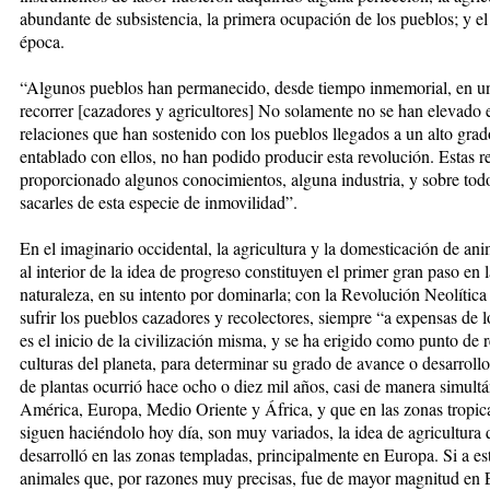
abundante de subsistencia, la primera ocupación de los pueblos; y e
época.
“Algunos pueblos han permanecido, desde tiempo inmemorial, en un
recorrer [cazadores y agricultores] No solamente no se han elevado e
relaciones que han sostenido con los pueblos llegados a un alto grad
entablado con ellos, no han podido producir esta revolución. Estas r
proporcionado algunos conocimientos, alguna industria, y sobre to
sacarles de esta especie de inmovilidad”.
En el imaginario occidental, la agricultura y la domesticación de ani
al interior de la idea de progreso constituyen el primer gran paso e
naturaleza, en su intento por dominarla; con la Revolución Neolític
sufrir los pueblos cazadores y recolectores, siempre “a expensas de 
es el inicio de la civilización misma, y se ha erigido como punto de 
culturas del planeta, para determinar su grado de avance o desarroll
de plantas ocurrió hace ocho o diez mil años, casi de manera simultá
América, Europa, Medio Oriente y África, y que en las zonas tropica
siguen haciéndolo hoy día, son muy variados, la idea de agricultura
desarrolló en las zonas templadas, principalmente en Europa. Si a e
animales que, por razones muy precisas, fue de mayor magnitud en E