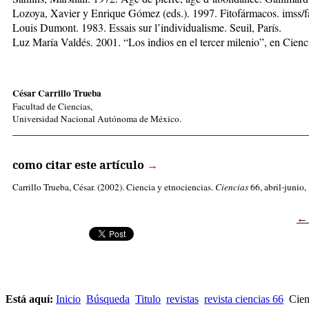
Lozoya, Xavier y Enrique Gómez (eds.). 1997. Fitofármacos. imss/
Louis Dumont. 1983. Essais sur l’individualisme. Seuil, París.
Luz María Valdés. 2001. “Los indios en el tercer milenio”, en Cien
César Carrillo Trueba
Facultad de Ciencias,
Universidad Nacional Autónoma de México.
_____________________________________________________
como citar este artículo
→
Carrillo Trueba, César
. (2002). Ciencia y etnociencias.
Ciencias
66, abril-junio,
Está aquí:
Inicio
Búsqueda
Titulo
revistas
revista ciencias 66
Cienc