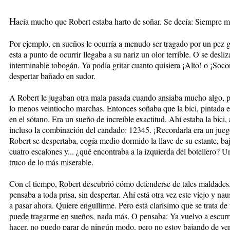
H
acía mucho que Robert estaba harto de soñar. Se decía: Siempre me
Por ejemplo, en sueños le ocurría a menudo ser tragado por un pez 
esta a punto de ocurrir llegaba a su nariz un olor terrible. O se des
interminable tobogán. Ya podía gritar cuanto quisiera ¡Alto! o ¡Soco
despertar bañado en sudor.
A Robert le jugaban otra mala pasada cuando ansiaba mucho algo, po
lo menos veintiocho marchas. Entonces soñaba que la bici, pintada en
en el sótano. Era un sueño de increíble exactitud. Ahí estaba la bici, a
incluso la combinación del candado: 12345. ¡Recordarla era un jueg
Robert se despertaba, cogía medio dormido la llave de su estante, ba
cuatro escalones y... ¿qué encontraba a la izquierda del botellero? 
truco de lo más miserable.
Con el tiempo, Robert descubrió cómo defenderse de tales maldades
pensaba a toda prisa, sin despertar. Ahí está otra vez este viejo y 
a pasar ahora. Quiere engullirme. Pero está clarísimo que se trata d
puede tragarme en sueños, nada más. O pensaba: Ya vuelvo a escurr
hacer, no puedo parar de ningún modo, pero no estoy bajando de ve