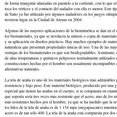
de forma triangular alineadas en paralelo a la corriente, con lo que e
toca los vértices y el contacto del nadador con ella es menor. Este tip
de baño ya fue utilizado por algunos nadadores en los juegos olímp
tuvieron lugar en la Ciudad de Atenas en 2004.
Algunas de las mayores aplicaciones de la biomimética se dan en el
los biomateriales, ya que se involucra la síntesis o copia de material
y su aplicación en diseños prácticos. Hay muchos ejemplos de materi
naturaleza que presentan propiedades únicas de uso. Una de las may
ventajas de los biomateriales es que son biodegradables. Asimismo,
de altas temperaturas y químicos peligrosos normalmente utilizados 
construcciones hechas por el hombre son usualmente incompatibles 
alternativas naturales.
La tela de araña es uno de los materiales biológicos más admirables p
resistencia y bajo peso. Este material biológico, producido por una 
especial que tienen las arañas en el cuerpo, si se comparara en cuant
que soporta sería tres veces más resistente que el acero, uno
de los m
más resistentes hechos por el hombre, ya que se ha medido que la re
los hilos de la tela de araña es de 1 154 mpa (megapascales) mientras
acero es de tan sólo 400. La tela de la araña está compuesta por dos 