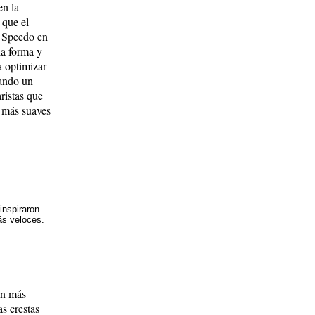
en la
 que el
a Speedo en
la forma y
a optimizar
uando un
aristas que
s más suaves
inspiraron
ás veloces.
on más
as crestas