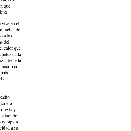
en qué
e él.
 vive en el
do lucha, de
o a las
as del
el calor que
 antes de la
zul tiene la
ombinado con
r más
d de
ovecho
 modelo
úsqueda y
textura
de
muy rápida
cidad a su