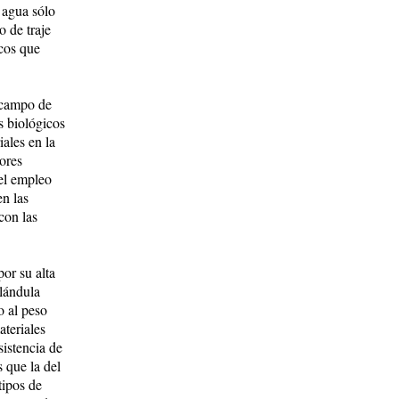
l agua sólo
o de traje
icos que
 campo de
es biológicos
ales en la
ores
 el empleo
en las
con las
or su alta
glándula
o al peso
ateriales
sistencia de
 que la del
tipos de