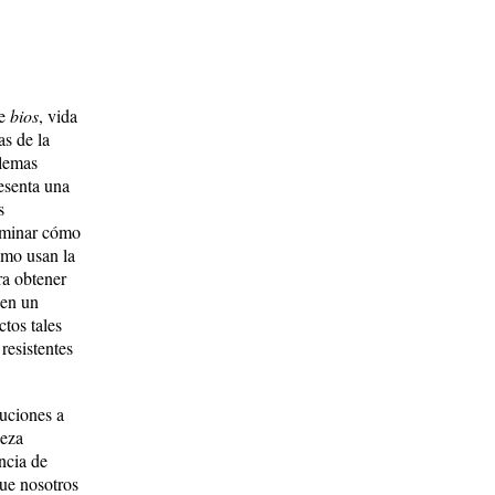
de
bios
, vida
as de la
blemas
esenta una
s
erminar cómo
ómo usan la
ra obtener
 en un
tos tales
resistentes
luciones a
leza
ncia de
que nosotros