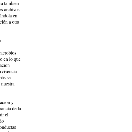
za también
os archivos
cándola en
ción a otra
r
microbios
o en lo que
lación
ervivencia
más se
 nuestra
lación y
rancia de la
ir el
odo
conductas