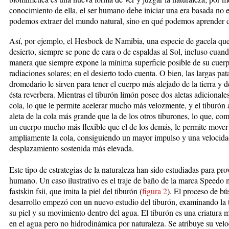
conocimiento de ella, el ser humano debe iniciar una era basada no 
podemos extraer del mundo natural, sino en qué podemos aprender d
Así, por ejemplo, el Hesbock de Namibia, una especie de gacela que
desierto, siempre se pone de cara o de espaldas al Sol, incluso cuan
manera que siempre expone la mínima superficie posible de su cuerp
radiaciones solares; en el desierto todo cuenta. O bien, las largas pat
dromedario le sirven para tener el cuerpo más alejado de la tierra y d
ésta reverbera. Mientras el tiburón limón posee dos aletas adicionales
cola, lo que le permite acelerar mucho más velozmente, y el tiburón a
aleta de la cola más grande que la de los otros tiburones, lo que, c
un cuerpo mucho más flexible que el de los demás, le permite move
ampliamente la cola, consiguiendo un mayor impulso y una velocida
desplazamiento sostenida más elevada.
Este tipo de estrategias de la naturaleza han sido estudiadas para pr
humano. Un caso ilustrativo es el traje de baño de la marca Speedo
fastskin fsii, que imita la piel del tiburón (
figura 2
). El proceso de b
desarrollo empezó con un nuevo estudio del tiburón, examinando la 
su piel y su movimiento dentro del agua. El tiburón es una criatura 
en el agua pero no hidrodinámica por naturaleza. Se atribuye su velo