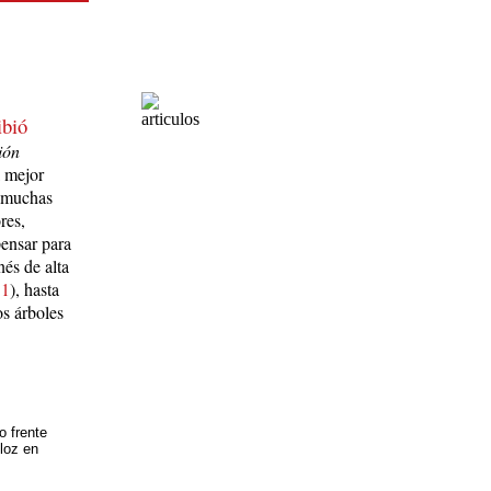
ibió
ión
l mejor
r muchas
res,
pensar para
és de alta
 1
), hasta
os árboles
o frente
loz en