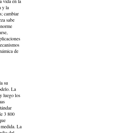
a vida en la
 y la
s; cambiar
eza sabe
 enorme
arse,
aplicaciones
mecanismos
inámica de
la su
odelo. La
y luego los
mas
stándar
de 3 800
 que
o medida. La
edio del