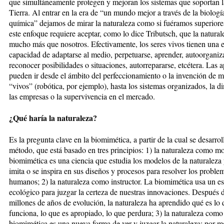
que simultáneamente protegen y mejoran los sistemas que soportan l
Tierra. Al entrar en la era de “un mundo mejor a través de la biología
química” dejamos de mirar la naturaleza como si fuéramos superiore
este enfoque requiere aceptar, como lo dice Tributsch, que la natural
mucho más que nosotros. Efectivamente, los seres vivos tienen una
capacidad de adaptarse al medio, perpetuarse, aprender, autoorganiz
reconocer posibilidades o situaciones, autorrepararse, etcétera. Las 
pueden ir desde el ámbito del perfeccionamiento o la invención de 
“vivos” (robótica, por ejemplo), hasta los sistemas organizados, la d
las empresas o la supervivencia en el mercado.
¿Qué haría la naturaleza?
Es la pregunta clave en la biomimética, a partir de la cual se desarrol
método, que está basado en tres principios: 1) la naturaleza como m
biomimética es una ciencia que estudia los modelos de la naturaleza 
imita o se inspira en sus diseños y procesos para resolver los proble
humanos; 2) la naturaleza como instructor. La biomimética usa un e
ecológico para juzgar la certeza de nuestras innovaciones. Después 
millones de años de evolución, la naturaleza ha aprendido qué es lo
funciona, lo que es apropiado, lo que perdura; 3) la naturaleza com
biomimética es una nueva forma de ver y juzgar la naturaleza; por m