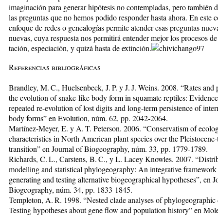
imaginación para generar hipótesis no con­tem­pla­das, pero también 
las preguntas que no hemos podido responder hasta ahora. En este con
enfoque de redes o genealogías permite aten­der esas preguntas nuev
nuevas, cuya respuesta nos permitirá entender mejor los pro­cesos de
tación, especiación, y quizá hasta de extinción.
Referencias bibliográficas
Brandley, M. C., Huelsenbeck, J. P. y J. J. Weins. 2008. “Rates and p
the evolution of snake-like body form in squamate reptiles: Evidence
repeated re-evo­lution of lost digits and long-term persistence of inte
body forms” en Evolution, núm. 62, pp. 2042-2064.
Martínez-Meyer, E. y A. T. Peterson. 2006. “Conser­va­tism of ecolog
characteristics in North Ame­ri­can plant species over the Pleistocene
tran­sition” en Journal of Biogeography, núm. 33, pp. 1779-1789.
Richards, C. L., Carstens, B. C., y L. Lacey Knowles. 2007. “Distri
modelling and statistical phylogeography: An integrative framework 
generating and testing alternative biogeographical hypotheses”, en Jo
Biogeography, núm. 34, pp. 1833-1845.
Templeton, A. R. 1998. “Nested clade analyses of phy­logeographic 
Testing hypotheses about gene flow and population history” en Mol