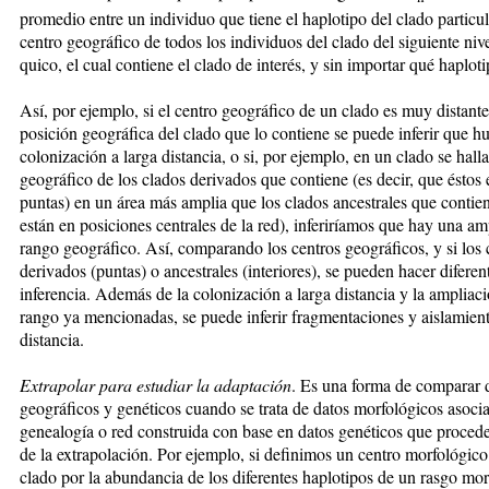
promedio entre un individuo que tie­ne el haplotipo del clado particul
centro geográ­fi­co de todos los individuos del clado del siguiente nivel
quico, el cual contiene el clado de interés, y sin importar qué haploti
Así, por ejemplo, si el centro geográfico de un clado es muy distante
posición geográfica del clado que lo con­tiene se puede inferir que 
colonización a larga dis­tan­cia, o si, por ejemplo, en un clado se halla
geo­grá­fico de los clados derivados que contiene (es decir, que éstos 
puntas) en un área más amplia que los clados ancestrales que contie
están en posiciones centrales de la red), inferiríamos que hay una am­p
rango geográfico. Así, comparando los centros geográficos, y si los 
derivados (puntas) o an­ces­tra­les (interiores), se pueden hacer diferen
in­fe­rencia. Además de la colonización a larga distancia y la ampliac
rango ya mencionadas, se puede inferir frag­mentaciones y aislamien
distancia.
Extrapolar para estudiar la adaptación
. Es una forma de comparar 
geográficos y genéticos cuando se trata de datos mor­fo­ló­gicos asoci
genealogía o red cons­truida con base en datos genéticos que proced
de la extrapolación. Por ejemplo, si definimos un cen­tro morfológic
clado por la abundancia de los di­fe­ren­tes haplotipos de un rasgo mo