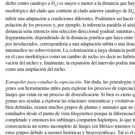
dicho cen­tro (análogo a D
) es mayor o menor a la distancia que hay
c
morfológico del clado que contiene al clado ante­rior (análogo de D
n
inferir una adaptación a con­di­ciones diferentes. Podríamos así hacer 
po­la­ción de los procesos y, por ejemplo, la inferencia para­lela al ais
distancia sería entonces una selección direccional gradual; mientras 
fragmentación, de­pen­diendo de la distancia genética que haya entre l
pos involucrados, correspondería a una adaptación súbita o una dond
intermedios no sobrevivieron. La colo­ni­zación a larga distancia podrí
en el caso mor­fo­ló­gico como un cambio de nicho (es decir no habría
vación del nicho) y, finalmente, la expansión del in­ter­valo podría int
como una ampliación del nicho.
Extrapolar para estudiar la especiación
. Sin duda, las ge­nealogías 
genes son herramientas útiles para ex­plo­rar los procesos de especiac
linajes que están en un proceso de diversificación. Si bien es cierto qu
ge­nias nos ayudan a explorar las relaciones sistemáticas y evolutivas
bien definidas, existen muchos grupos de plantas y animales que no
es­tu­diados desde el punto de vista filogenético por­que la diferencia
completado y entonces los sublinajes comparten haplotipos, lo que 
consecuencia un sorteo incompleto de linajes (en México tenemos v
estos grupos debido a ra­zones históricas y biogeográficas). Tal es el