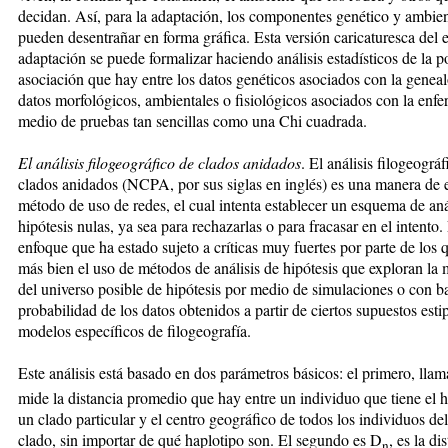
decidan. Así, para la adaptación, los compo­nen­tes genético y ambien
pueden desentrañar en for­ma gráfica. Esta versión caricaturesca del e
adap­ta­ción se puede formalizar haciendo análisis estadísticos de la p
asociación que hay entre los datos genéticos aso­cia­dos con la geneal
datos morfológicos, am­bien­ta­les o fisiológicos asociados con la en
medio de pruebas tan sencillas como una Chi cuadrada.
El análisis filogeográfico de clados anidados
. El análisis filogeográ
clados anidados (NCPA, por sus siglas en inglés) es una manera de e
método de uso de redes, el cual intenta establecer un es­que­ma de aná
hipótesis nulas, ya sea para rechazarlas o para fracasar en el intento.
enfoque que ha estado sujeto a críticas muy fuertes por parte de los
más bien el uso de mé­todos de análisis de hi­pó­te­sis que exploran la 
del uni­ver­so posible de hi­pó­tesis por medio de si­mulaciones o con b
probabilidad de los datos obtenidos a partir de ciertos supuestos esti
modelos específicos de filogeografía.
Este análisis está basado en dos parámetros básicos: el primero, lla
mide la distancia promedio que hay en­tre un individuo que tiene el 
un clado par­ticular y el centro geográfico de todos los individuos d
clado, sin importar de qué haplotipo son. El se­gun­do es D
, es la di
n