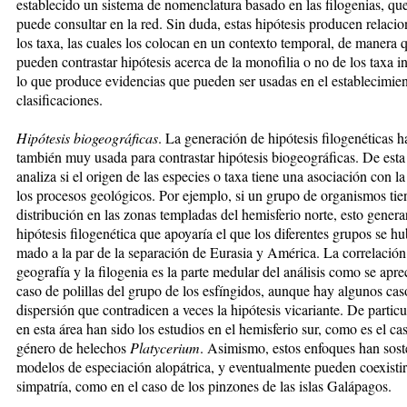
establecido un sis­te­ma de nomenclatura basado en las filogenias, qu
puede consultar en la red. Sin duda, estas hipótesis pro­du­cen relacio
los taxa, las cuales los colocan en un contexto temporal, de manera 
pueden con­tras­tar hipótesis acerca de la monofilia o no de los taxa inv
lo que produce evidencias que pueden ser usadas en el establecimie
clasificaciones.
Hipótesis biogeográficas
. La generación de hipótesis fi­lo­genéticas h
también muy usada para contrastar hi­pó­te­sis biogeográficas. De est
analiza si el ­ori­gen de las especies o taxa tiene una asociación con la h
los procesos geológicos. Por ejemplo, si un gru­po de orga­nis­mos ti
distribución en las zonas tem­pla­das del hemisferio norte, esto gene­ra­
hipótesis filogenética que apo­ya­ría el que los diferentes gru­pos se hu
mado a la par de la sepa­ra­ción de Eu­ra­sia y América. La corre­lación
geografía y la filogenia es la parte me­du­lar del análisis como se apre
caso de polillas del grupo de los esfíngidos, aunque hay algunos cas
dispersión que contradicen a veces la hipótesis vicariante. De particu
en esta área han sido los estudios en el hemisferio sur, como es el ca
género de helechos
Platycerium
. Asimismo, estos enfoques han sos
modelos de especiación alopátrica, y even­tual­mente pueden coexistir
simpatría, como en el caso de los pinzones de las islas Galápagos.