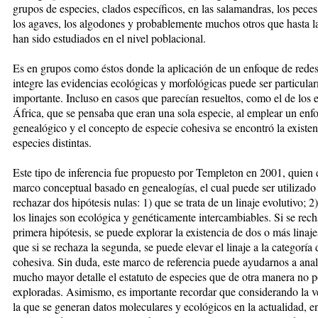
grupos de especies, clados específicos, en las salamandras, los pece
los aga­ves, los algodones y probablemente mu­chos otros que hasta l
han sido es­tudiados en el nivel poblacional.
Es en grupos como éstos don­de la aplicación de un enfoque de re­de
integre las evi­den­cias ecológicas y morfoló­gicas pue­de ser particu­l
importante. Incluso en casos que parecían resueltos, como el de los e
África, que se pensaba que eran una sola especie, al emplear un enf
genealógico y el con­cep­to de especie cohesiva se encontró la existe
especies distintas.
Este tipo de inferencia fue propuesto por Templeton en 2001, quien 
marco conceptual basado en ge­nea­logías, el cual puede ser utilizado
rechazar dos hipó­te­sis nulas: 1) que se trata de un linaje evolutivo; 2)
los linajes son ecológica y genéticamente in­ter­cam­bia­bles. Si se rech
primera hipótesis, se puede explorar la existencia de dos o más linaje
que si se rechaza la segunda, se puede elevar el linaje a la cate­go­ría 
cohesiva. Sin duda, este marco de referencia puede ayu­darnos a anal
mucho mayor detalle el es­ta­tuto de especies que de otra manera no p
ex­plo­radas. Asimismo, es importante recordar que considerando la ve
la que se generan datos moleculares y ecoló­gi­cos en la actualidad, 