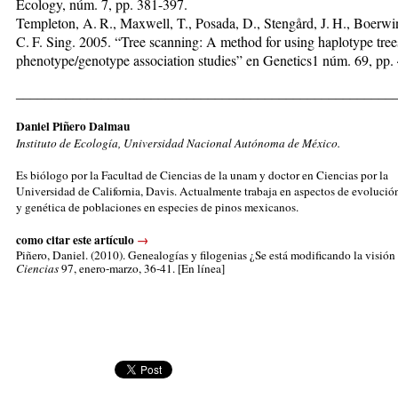
Ecology, núm. 7, pp. 381-397.
Templeton, A. R., Maxwell, T., Posada, D., Stengård, J. H., Boerwi
C. F. Sing. 2005. “Tree scanning: A method for using haplotype tree
phenotype/geno­type association studies” en Genetics1 núm. 69, pp.
_____________________________________________________
Daniel Piñero Dalmau
Instituto de Ecología,
Universidad Nacional Autónoma de México.
Es biólogo por la Facultad de Ciencias de la unam y doctor en Ciencias por la
Universidad de California, Davis. Actualmente trabaja en aspectos de evolució
y genética de poblaciones en especies de pinos mexicanos.
como citar este artículo
→
Piñero, Daniel
. (2010). Genealogías y filogenias ¿Se está modificando la visió
Ciencias
97, enero-marzo, 36-41. [En línea]