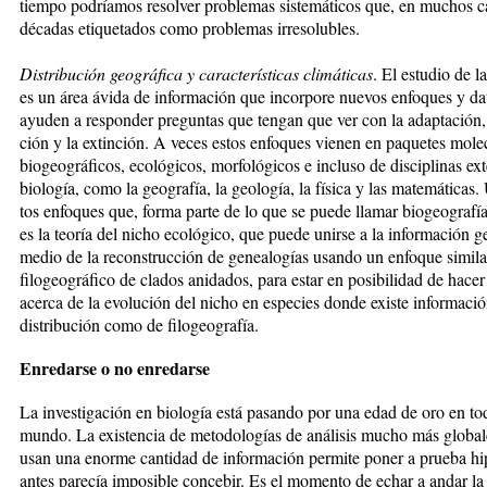
tiempo podríamos resolver problemas sistemáticos que, en muchos ca
déca­das etiquetados como problemas irresolubles.
Distribución geográfica y características climáticas
. El es­tu­dio de 
es un área ávida de información que incorpore nuevos enfoques y da
ayuden a responder preguntas que tengan que ver con la adaptación, l
ción y la extinción. A veces estos enfoques vienen en pa­que­tes mole
biogeográficos, ecológicos, morfoló­gi­cos e incluso de disciplinas ext
biología, como la geografía, la geología, la física y las matemáticas.
tos enfoques que, forma parte de lo que se puede llamar biogeografía
es la teoría del nicho ecológico, que puede unirse a la información 
medio de la re­cons­trucción de genealogías usando un enfoque similar
filogeográfico de clados anidados, para estar en po­si­bi­li­dad de hacer
acerca de la evolución del nicho en especies donde existe informació
dis­tri­bu­ción como de filogeo
grafía.
Enredarse o no enredarse
La investigación en biología está pasando por una edad de oro en to
mundo. La existencia de metodologías de aná­li­sis mucho más global
usan una enorme cantidad de información permite poner a prueba hi
an­tes parecía imposible concebir. Es el momento de echar a andar la