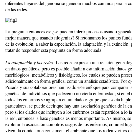
diferentes lugares del genoma se generan muchos caminos para la co
de las redes.
La pregunta entonces es: ¿se pue­den inferir procesos usando genea­lo
mejor manera que usando fi­lo­ge­nias? Si retomamos los puntos fun­da­
de la evolución, a saber la es­pe­ciación, la adaptación y la extinción,
tratar de responder esta pre­gun­ta en forma adecuada.
La adaptación y las redes
. Las redes ex­pre­san una relación genealó
en datos genéticos, pero es posible añadir a esa infor­ma­ción datos g
morfológicos, meta­bó­li­cos y fisiológicos, los cuales se pueden prese
adicionalmente en forma gráfica, como un análisis estadístico. Por e
Posada y sus colaboradores han usado este enfoque para comparar la
ge­né­ti­ca de individuos que padecen o no cierta enfermedad; si en el 
todos los enfermos se agrupan en un ­cla­do o grupo que asocia haplo
particulares, se puede de­cir que hay una asociación genética de la e
pero si los clados que incluyen a los enfermos están repartidos a lo l
la red, entonces la base genética es menos im­por­tante. Asimismo, s
explorar la asociación con otros rasgos de los enfermos, como el lu
viven, la comida que consumen, el ambiente que los rodea y otros q