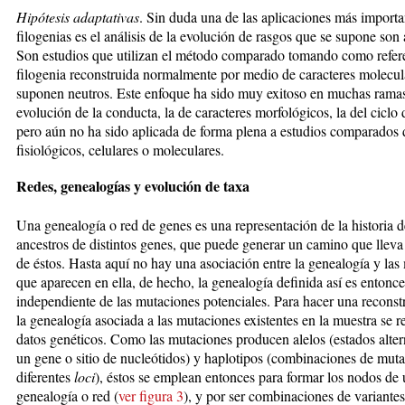
Hipótesis adaptativas
. Sin duda una de las aplicaciones más importa
filogenias es el análisis de la evo­lu­ción de rasgos que se supone son
Son estudios que utilizan el método comparado tomando como re­fe­r
filogenia reconstruida normalmente por medio de caracteres molecul
suponen neutros. Este en­fo­que ha sido muy exitoso en muchas rama
evo­lu­ción de la conducta, la de caracteres morfológicos, la del ciclo 
pero aún no ha sido aplicada de forma plena a estudios comparados 
fisiológicos, celu­la­res o moleculares.
Redes, genealogías y evolución de taxa
Una genealogía o red de genes es una representación de la historia d
ancestros de distintos genes, que puede ge­ne­rar un camino que lleva
de éstos. Hasta aquí no hay una asociación entre la genealogía y las
que aparecen en ella, de hecho, la genealogía definida así es entonce
independiente de las mutaciones potenciales. Para hacer una reconst
la genealogía asociada a las mutaciones existentes en la muestra se r
datos genéticos. Como las mutaciones producen alelos (estados alter
un gene o si­tio de nucleótidos) y haplotipos (combinaciones de mut
diferentes
loci
), éstos se em­plean entonces para formar los nodos de
genealogía o red (
ver figura 3
), y por ser com­bi­na­cio­nes de variante