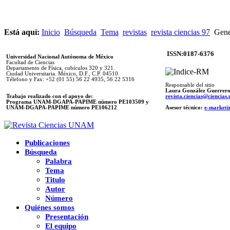
Está aquí:
Inicio
Búsqueda
Tema
revistas
revista ciencias 97
Genea
ISSN:0187-6376
Universidad Nacional Autónoma de México
Facultad de Ciencias
Departamento de Física, cubículos 320 y 321.
Ciudad Universitaria. México, D.F., C.P. 04510.
Télefono y Fax: +52 (01 55) 56 22 4935, 56 22 5316
Responsable del sitio
Laura González Guerrer
Trabajo realizado con el apoyo de:
revista.ciencias@ciencia
Programa UNAM-DGAPA-PAPIME número PE103509 y
UNAM-DGAPA-PAPIME
número PE106212
Asesor técnico:
e-marketi
Publicaciones
Búsqueda
Palabra
Tema
Titulo
Autor
Número
Quiénes somos
Presentación
El equipo