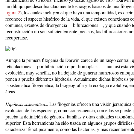
un ­di­bu­jo que describía claramente los rasgos básicos de una fi­lo­ge­n
figura 2
), los cuales incluyen el que haya una tem­­­­po­ra­lidad, es decir,
reconoce el aspecto histórico de la vida, el que existen conexiones c
comunes, eventos de divergencia —bifurcaciones—, y que cuan­do l
reconstrucción no son suficientemente preci­sos, las bi­fur­caciones n
recuperarse.
Aunque la primera filogenia de Darwin carece de un ras­go central, q
reticulaciones —por hibridación o por homoplasia—, aun así esta vis
evolución, muy sencilla, no ha dejado de generar numerosos enfoqu
ponen a prueba diferentes hipótesis. Actualmente dichas hipótesis p
la sistemática filogenética, la biogeografía y la ecología evolutiva, en
áreas.
Hi
pótesis sistemáticas
. Las filogenias ofrecen una visión jerárquica 
evolución de las especies y, como conse­cuen­cia, con ellas se puede 
prueba la definición de géneros, familias y otras entidades taxonómic
superior. Esta herramienta ha sido usada en algunos grupos difíciles
caracterizar fenotípicamente, como las bacterias, y más recientement