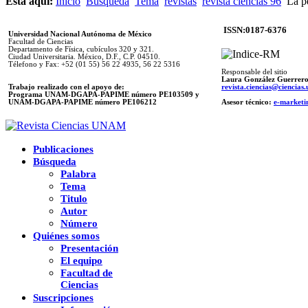
Está aquí:
Inicio
Búsqueda
Tema
revistas
revista ciencias 96
La pe
ISSN:0187-6376
Universidad Nacional Autónoma de México
Facultad de Ciencias
Departamento de Física, cubículos 320 y 321.
Ciudad Universitaria. México, D.F., C.P. 04510.
Télefono y Fax: +52 (01 55) 56 22 4935, 56 22 5316
Responsable del sitio
Laura González Guerrer
Trabajo realizado con el apoyo de:
revista.ciencias@ciencia
Programa UNAM-DGAPA-PAPIME número PE103509 y
UNAM-DGAPA-PAPIME
número PE106212
Asesor técnico:
e-marketi
Publicaciones
Búsqueda
Palabra
Tema
Titulo
Autor
Número
Quiénes somos
Presentación
El equipo
Facultad de
Ciencias
Suscripciones