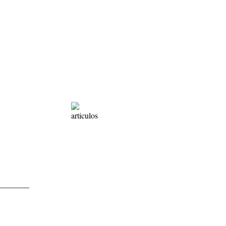
________