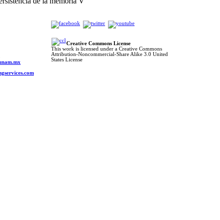
rsistencia de la memoria V
Creative Commons License
This work is licensed under a Creative Commons
Attribution-Noncommercial-Share Alike 3.0 United
o
States License
s.unam.mx
ngservices.com