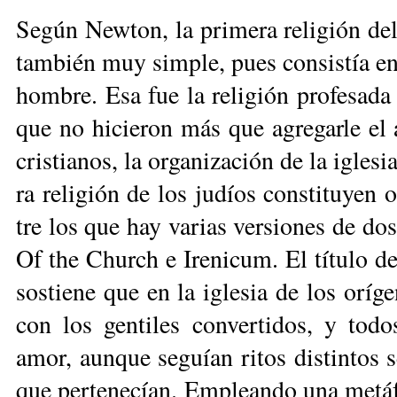
Se­gún New­ton, la pri­me­ra re­li­gión del 
tam­bién muy sim­ple, pues con­sis­tía 
hom­bre. Esa fue la re­li­gión pro­fe­sa­da
que no hi­cie­ron más que agre­gar­le el 
cris­tia­nos, la or­ga­ni­za­ción de la igle­
ra re­li­gión de los ju­díos cons­ti­tu­yen 
tre los que hay va­rias ver­sio­nes de dos 
Of the Church e Ire­ni­cum. El tí­tu­lo del 
sos­tie­ne que en la igle­sia de los orí­ge­n
con los gen­ti­les con­ver­ti­dos, y to­d
amor, aun­que se­guían ri­tos dis­tin­tos se
que per­te­ne­cían. Em­plean­do una me­tá­