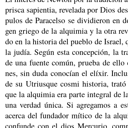
pris­ca sa­pien­tia, re­ve­la­da por Dios de
pu­los de Pa­ra­cel­so se di­vi­die­ron en d
gen grie­go de la al­qui­mia y la otra re­vi
do en la his­to­ria del pue­blo de Is­rael,
la ju­día. Se­gún es­ta con­cep­ción, la tra
de una fuen­te co­mún, prue­ba de ello er
nes, sin du­da co­no­cían el elí­xir. In­c
de su Utrius­que cos­mi his­to­ria, tra­tó 
que la al­qui­mia era par­te in­te­gral de la
una ver­dad úni­ca. Si agre­ga­mos a es­t
acer­ca del fun­da­dor mí­ti­co de la al­
con­fun­de con el dios Mer­cu­rio, com­pr