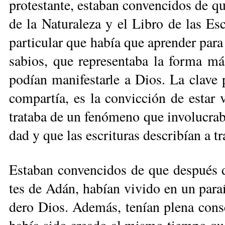
pro­tes­tan­te, es­ta­ban con­ven­ci­dos de 
de la Na­tu­ra­le­za y el Li­bro de las Es­c
par­ti­cu­lar que ha­bía que apren­der pa­ra
sa­bios, que re­pre­sen­ta­ba la for­ma m
po­dían ma­ni­fes­tar­le a Dios. La cla­ve 
com­par­tía, es la con­vic­ción de es­tar
tra­ta­ba de un fe­nó­me­no que in­vo­lu­cra­
dad y que las es­cri­tu­ras des­cri­bían a tr
Es­ta­ban con­ven­ci­dos de que des­pués 
tes de Adán, ha­bían vi­vi­do en un pa­raí
de­ro Dios. Ade­más, te­nían ple­na cons­ci