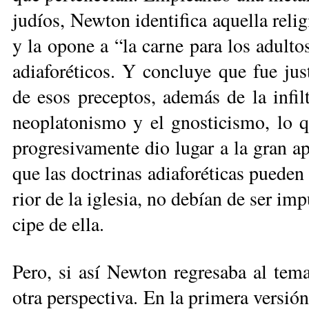
ju­díos, New­ton iden­ti­fi­ca aque­lla re­l
y la opo­ne a “la car­ne pa­ra los adul­tos
adia­fo­ré­ti­cos. Y con­clu­ye que fue jus
de esos pre­cep­tos, ade­más de la in­fil­t
neo­pla­to­nis­mo y el gnos­ti­cis­mo, lo
pro­gre­si­va­men­te dio lu­gar a la gran ap
que las doc­tri­nas adia­fo­ré­ti­cas pue­den 
rior de la igle­sia, no de­bían de ser im­p
ci­pe de ella.
Pe­ro, si así New­ton re­gre­sa­ba al te­ma
otra pers­pec­ti­va. En la pri­me­ra ver­sió