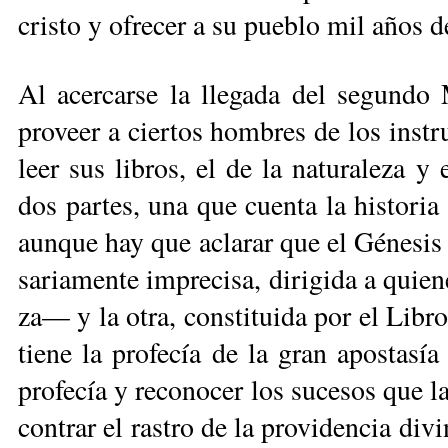
cris­to y ofre­cer a su pue­blo mil años d
Al acer­car­se la lle­ga­da del se­gun­do 
pro­veer a cier­tos hom­bres de los ins­tru­
leer sus li­bros, el de la na­tu­ra­le­za y e
dos par­tes, una que cuen­ta la his­to­r
aun­que hay que acla­rar que el Gé­ne­sis
sa­ria­men­te im­pre­ci­sa, di­ri­gi­da a qui
za— y la otra, cons­ti­tui­da por el Li­br
tie­ne la pro­fe­cía de la gran apos­ta­sí
pro­fe­cía y re­co­no­cer los su­ce­sos que la 
con­trar el ras­tro de la pro­vi­den­cia di­vi