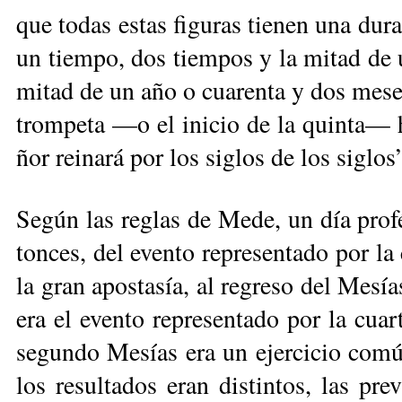
que to­das es­tas fi­gu­ras tie­nen una du
un tiem­po, dos tiem­pos y la mi­tad de 
mi­tad de un año o cua­ren­ta y dos me­ses
trom­pe­ta —o el ini­cio de la quin­ta— ha
ñor rei­na­rá por los si­glos de los si­glos
Se­gún las re­glas de Me­de, un día pro­fé­
ton­ces, del even­to re­pre­sen­ta­do por la
la gran apos­ta­sía, al re­gre­so del Me­s
era el even­to re­pre­sen­ta­do por la cuar­
se­gun­do Me­sías era un ejer­ci­cio co­m
los re­sul­ta­dos eran dis­tin­tos, las pre