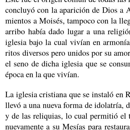
con­clu­yó con la apa­ri­ción de Dios a 
mien­tos a Moi­sés, tam­po­co con la lle­
arri­bo ha­bía da­do lu­gar a una re­li­gión
igle­sia ba­jo la cual vi­vían en ar­mo­nía
ri­tos di­ver­sos pe­ro uni­dos por su am
el se­no de di­cha igle­sia que se con­su­
épo­ca en la que vi­vían.
La igle­sia cris­tia­na que se ins­ta­ló en
lle­vó a una nue­va for­ma de ido­la­tría, d
y de las re­li­quias, lo cual per­mi­tió el 
nue­va­men­te a su Me­sías pa­ra res­tau­rar