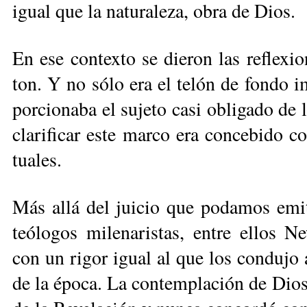
igual que la na­tu­ra­le­za, obra de Dios.
En ese con­tex­to se die­ron las re­fle­xio­
ton. Y no só­lo era el te­lón de fon­do im­p
por­cio­na­ba el su­je­to ca­si obli­ga­do de l
cla­ri­fi­car es­te mar­co era con­ce­bi­do 
tua­les.
Más allá del jui­cio que po­da­mos emi­ti
teó­lo­gos mi­le­na­ris­tas, en­tre ellos Ne
con un ri­gor igual al que los con­du­jo a la
de la épo­ca. La con­tem­pla­ción de Dios si