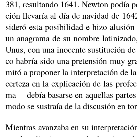
381, re­sul­tan­do 1641. New­ton po­día pe
ción lle­va­ría al día de na­vi­dad de 164
si­de­ró es­ta po­si­bi­li­dad e hi­zo alu­s
un ana­gra­ma de su nom­bre la­ti­ni­za­do
Unus, con una ino­cen­te sus­ti­tu­ción de 
co ha­bría sido una pre­ten­sión muy gran
mi­tó a pro­po­ner la in­ter­pre­ta­ción de l
cer­te­za en la ex­pli­ca­ción de las pro­fe­
ma— de­bía ba­sar­se en aque­llas par­tes 
mo­do se sus­traía de la dis­cu­sión en tor­
Mien­tras avan­za­ba en su in­ter­pre­ta­ció