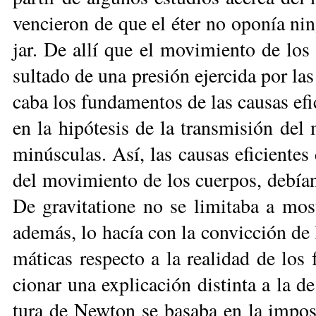
ven­cie­ron de que el éter no opo­nía nin­g
jar. De allí que el mo­vi­mien­to de los 
sul­ta­do de una pre­sión ejer­ci­da por las
ca­ba los fun­da­men­tos de las cau­sas efi­ci
en la hi­pó­te­sis de la trans­mi­sión del m
mi­nús­cu­las. Así, las cau­sas efi­cien­tes 
del mo­vi­mien­to de los cuer­pos, de­bían 
De gra­vi­ta­tio­ne no se li­mi­ta­ba a mos­
ade­más, lo ha­cía con la con­vic­ción de l
má­ti­cas res­pec­to a la rea­li­dad de los
cio­nar una ex­pli­ca­ción dis­tin­ta a la de
tu­ra de New­ton se ba­sa­ba en la im­po­si­