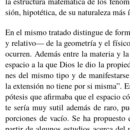
la es­truc­tu­ra ma­te­má­ti­ca de los fe­nó
sión, hi­po­té­ti­ca, de su na­tu­ra­le­za más 
En el mis­mo tra­ta­do dis­tin­gue de for­ma
y re­la­ti­vo— de la geo­me­tría y el fí­si
ocu­rren. Ade­más en­tre la ma­te­ria y la
es­pa­cio a la que Dios le dio la pro­pie­d
nes del mis­mo ti­po y de ma­ni­fes­tar­se 
la ex­ten­sión no tie­ne por si mis­ma”. E
pó­te­sis que afir­ma­ba que el es­pa­cio có
te se­ría muy su­til ade­más de ra­ro, pue
por­cio­nes de va­cío. Se ha pro­pues­to 
par­tir de al­gu­nos es­tu­dios acer­ca de