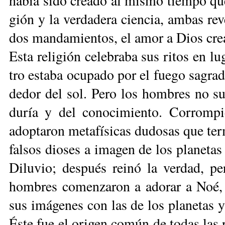
ha­bía si­do crea­do al mis­mo tiem­po que 
gión y la ver­da­de­ra cien­cia, am­bas re­
dos man­da­mien­tos, el amor a Dios crea­
Es­ta re­li­gión ce­le­bra­ba sus ri­tos en lu­
tro es­ta­ba ocu­pa­do por el fue­go sa­gra­d
de­dor del sol. Pe­ro los hom­bres no su­pi
du­ría y del co­no­ci­mien­to. Co­rrom­pi
adop­ta­ron me­ta­fí­si­cas du­do­sas que ter
fal­sos dio­ses a ima­gen de los pla­ne­tas
Di­lu­vio; des­pués rei­nó la ver­dad, p
hom­bres co­men­za­ron a ado­rar a Noé, a
sus imá­ge­nes con las de los pla­ne­tas y 
És­te fue el ori­gen co­mún de to­das las re