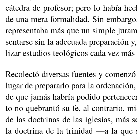
cá­te­dra de pro­fe­sor; pe­ro lo ha­bía he
de una me­ra for­ma­li­dad. Sin em­bar­go, e
re­pre­sen­ta­ba más que un sim­ple ju­ra­m
sen­tar­se sin la ade­cua­da pre­pa­ra­ción 
li­zar es­tu­dios teo­ló­gi­cos ca­da vez más 
Re­co­lec­tó di­ver­sas fuen­tes y co­men­zó
lu­gar de pre­pa­rar­lo pa­ra la or­de­na­ción
de que ja­más ha­bría po­di­do per­te­ne­cer
to no que­bran­tó su fe, al con­tra­rio, m
de las doc­tri­nas de las igle­sias, más 
la doc­tri­na de la tri­ni­dad —a la que