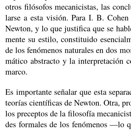
otros fi­ló­so­fos me­ca­ni­cis­tas, las con
lar­se a es­ta vi­sión. Pa­ra I. B. Co­he
New­ton, y lo que jus­ti­fi­ca que se ha­ble 
men­te su es­ti­lo, cons­ti­tui­do esen­cial
de los fe­nó­me­nos na­tu­ra­les en dos mo­
má­ti­co abs­trac­to y la in­ter­pre­ta­ción 
mar­co.
Es im­por­tan­te se­ña­lar que es­ta se­pa­r
teo­rías cien­tí­fi­cas de New­ton. Otra, pr
los pre­cep­tos de la fi­lo­so­fía me­ca­ni­ci
des for­ma­les de los fe­nó­me­nos —lo qu