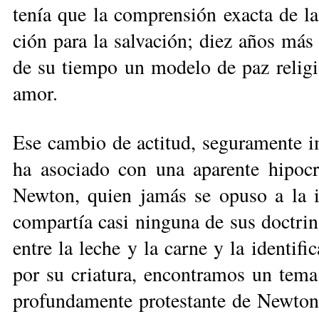
te­nía que la com­pren­sión exac­ta de las
ción pa­ra la sal­va­ción; diez años más tar
de su tiem­po un mo­de­lo de paz re­li­gi
amor.
Ese cam­bio de ac­ti­tud, se­gu­ra­men­te im
ha aso­cia­do con una apa­ren­te hi­po­cre
New­ton, quien ja­más se opu­so a la ig
com­par­tía ca­si nin­gu­na de sus doc­tri­
en­tre la le­che y la car­ne y la iden­ti­
por su cria­tu­ra, en­con­tra­mos un te­m
pro­fun­da­men­te pro­tes­tan­te de New­t