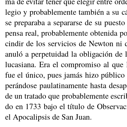
ma de evi­tar te­ner que ele­gir en­tre or­d
le­gio y pro­ba­ble­men­te tam­bién a su cá­
se pre­pa­ra­ba a se­pa­rar­se de su pues
pen­sa real, pro­ba­ble­men­te ob­te­ni­da
cin­dir de los ser­vi­cios de New­ton ni que
anu­ló a per­pe­tui­dad la obli­ga­ción de la
lu­ca­sia­na. Era el com­pro­mi­so al que
fue el úni­co, pues ja­más hi­zo pú­bli­c
pe­rán­do­se pau­la­ti­na­men­te has­ta de­sa
de un tra­ta­do que pro­ba­ble­men­te es­cri
do en 1733 ba­jo el tí­tu­lo de Ob­ser­va­c
el Apo­ca­lip­sis de San Juan.