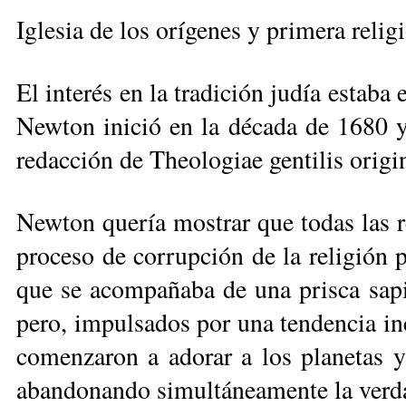
Igle­sia de los orí­ge­nes y pri­me­ra re­li­g
El in­te­rés en la tra­di­ción ju­día es­ta­b
New­ton ini­ció en la dé­ca­da de 1680 y
re­dac­ción de Theo­lo­giae gen­ti­lis ori­gi­
New­ton que­ría mos­trar que to­das las re­
pro­ce­so de co­rrup­ción de la re­li­gión p
que se acom­pa­ña­ba de una pris­ca sa­pien
pe­ro, im­pul­sa­dos por una ten­den­cia in­
co­men­za­ron a ado­rar a los pla­ne­tas 
aban­do­nan­do si­mul­tá­nea­men­te la ver­da­