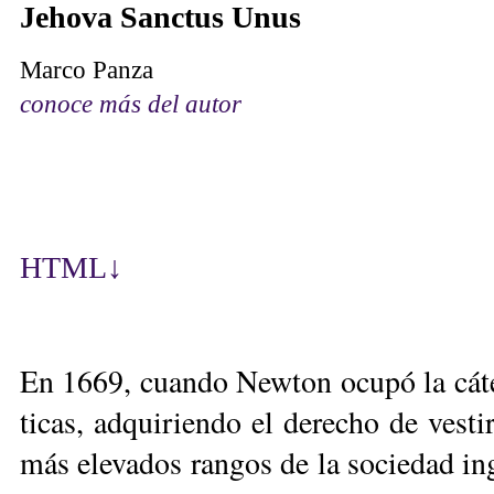
Je­ho­va Sanc­tus Unus
Mar­co Pan­za
conoce más del autor
HTML
↓
En 1669, cuan­do New­ton ocu­pó la cá­te­
ti­cas, ad­qui­rien­do el de­re­cho de ves­t
más ele­va­dos ran­gos de la so­cie­dad in­