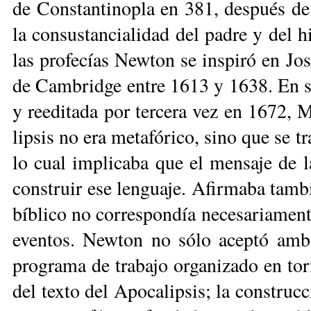
de Cons­tan­ti­no­pla en 381, des­pués de
la con­sus­tan­cia­li­dad del pa­dre y del hi
las pro­fe­cías New­ton se ins­pi­ró en Jo
de Cam­brid­ge en­tre 1613 y 1638. En su 
y ree­di­ta­da por ter­ce­ra vez en 1672, 
lip­sis no era me­ta­fó­ri­co, si­no que se t
lo cual im­pli­ca­ba que el men­sa­je de la
cons­truir ese len­gua­je. Afir­ma­ba tam­b
bí­bli­co no co­rres­pon­día ne­ce­sa­ria­men
even­tos. New­ton no só­lo acep­tó am­b
pro­gra­ma de tra­ba­jo or­ga­ni­za­do en tor
del tex­to del Apo­ca­lip­sis; la cons­truc­c