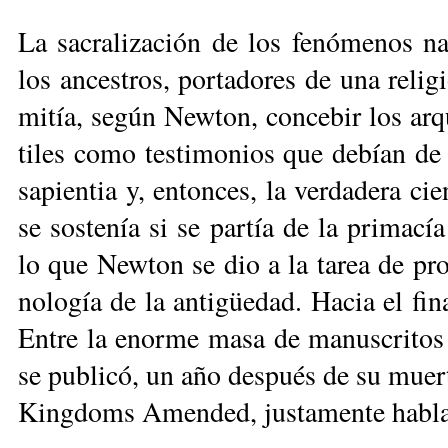
La sa­cra­li­za­ción de los fe­nó­me­nos n
los an­ces­tros, por­ta­do­res de una re­li­
mi­tía, se­gún New­ton, con­ce­bir los ar­qu
ti­les co­mo tes­ti­mo­nios que de­bían de s
sa­pien­tia y, en­ton­ces, la ver­da­de­ra cie
se sos­te­nía si se par­tía de la pri­ma­cía 
lo que New­ton se dio a la ta­rea de pro­
no­lo­gía de la an­ti­güe­dad. Ha­cia el fi­
En­tre la enor­me ma­sa de ma­nus­cri­tos
se pu­bli­có, un año des­pués de su muer­te
King­doms Amen­ded, jus­ta­men­te ha­bla 