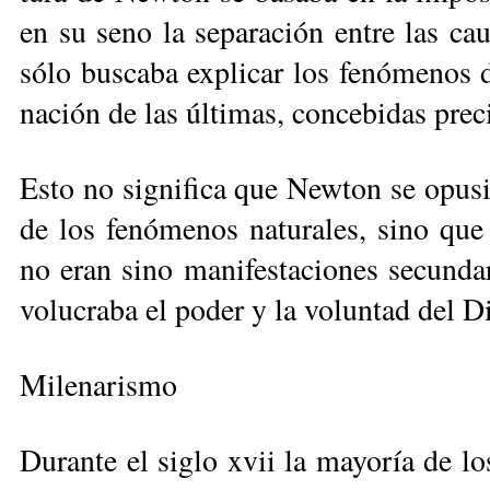
en su se­no la se­pa­ra­ción en­tre las cau
sólo bus­ca­ba ex­pli­car los fe­nó­me­nos d
na­ción de las úl­ti­mas, con­ce­bi­das pre­c
Es­to no sig­ni­fi­ca que New­ton se opu­si
de los fe­nó­me­nos na­tu­ra­les, si­no que
no eran si­no ma­ni­fes­ta­cio­nes se­cun
vo­lu­cra­ba el po­der y la vo­lun­tad del D
Mi­le­na­ris­mo
Du­ran­te el si­glo xvii la ma­yo­ría de los