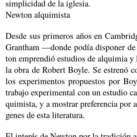
sim­pli­ci­dad de la igle­sia.
New­ton al­qui­mis­ta
Des­de sus pri­me­ros años en Cam­brid­ge,
Grant­ham —don­de po­día dis­po­ner de l
ton em­pren­dió es­tu­dios de al­qui­mia y 
la obra de Ro­bert Boy­le. Se es­tre­nó co­m
los ex­pe­ri­men­tos pro­pues­tos por Boy
tra­ba­jo ex­pe­ri­men­tal con un es­tu­dio ca
qui­mis­ta, y a mos­trar pre­fe­ren­cia por a
ge­nes de es­ta li­te­ra­tu­ra.
El in­te­rés de New­ton por la tra­di­ción a