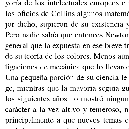
yo­ría de los in­te­lec­tua­les eu­ro­peos e
los ofi­cios de Co­llins al­gu­nos ma­te­m
jor di­cho, su­pie­ron de su exis­ten­cia y
Pe­ro na­die sa­bía que en­ton­ces New­ton
ge­ne­ral que la ex­pues­ta en ese bre­ve tr
de su teo­ría de los co­lo­res. Me­nos aún 
ti­ga­cio­nes de me­cá­ni­ca que lo lle­va­ron
Una pe­que­ña por­ción de su cien­cia le v
ge, mien­tras que la ma­yo­ría se­guía gu
los si­guien­tes años no mos­tró nin­gu­n
ca­rác­ter a la vez al­ti­vo y te­me­ro­so, 
prin­ci­pal­men­te a que nue­vos te­mas co