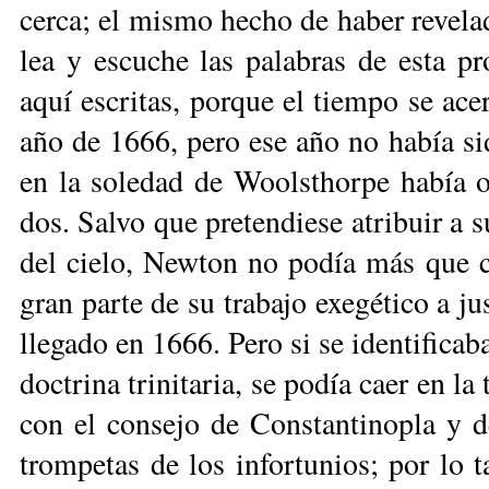
cer­ca; el mis­mo he­cho de ha­ber re­ve­la­
lea y es­cu­che las pa­la­bras de es­ta pr
aquí es­cri­tas, por­que el tiem­po se acer
año de 1666, pe­ro ese año no ha­bía si­
en la so­le­dad de Woolst­hor­pe ha­bía ob­
dos. Sal­vo que pre­ten­die­se atri­buir a s
del cie­lo, New­ton no po­día más que c
gran par­te de su tra­ba­jo exe­gé­ti­co a ju
lle­ga­do en 1666. Pe­ro si se iden­ti­fi­ca
doc­tri­na tri­ni­ta­ria, se po­día caer en la 
con el con­se­jo de Cons­tan­ti­no­pla y de
trom­pe­tas de los in­for­tu­nios; por lo 