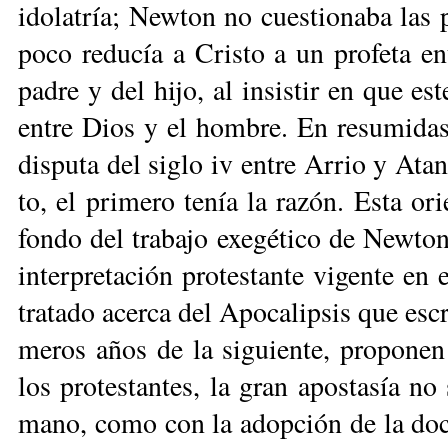
ido­la­tría; New­ton no cues­tio­na­ba las
po­co re­du­cía a Cris­to a un pro­fe­ta en­
pa­dre y del hi­jo, al in­sis­tir en que es­
en­tre Dios y el hom­bre. En re­su­mi­da
dis­pu­ta del si­glo iv en­tre Arrio y Ata­na
to, el pri­me­ro te­nía la ra­zón. Es­ta orie
fon­do del tra­ba­jo exe­gé­ti­co de New­to
in­ter­pre­ta­ción pro­tes­tan­te vi­gen­te e
tra­ta­do acer­ca del Apo­ca­lip­sis que es­
me­ros años de la si­guien­te, pro­po­nen
los pro­tes­tan­tes, la gran apos­ta­sía no s
ma­no, co­mo con la adop­ción de la doc­tri­