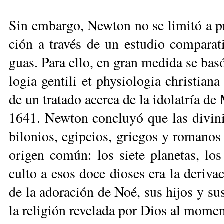
Sin em­bar­go, New­ton no se li­mi­tó a pro­p
ción a tra­vés de un es­tu­dio com­pa­ra­ti­
guas. Pa­ra ello, en gran me­di­da se ba­só
lo­gia gen­ti­li et phy­sio­lo­gia ch­ris­tia
de un tra­ta­do acer­ca de la ido­la­tría d
1641. New­ton con­clu­yó que las di­vi­ni­
bi­lo­nios, egip­cios, grie­gos y ro­ma­nos
ori­gen co­mún: los sie­te pla­ne­tas, los
cul­to a esos do­ce dio­ses era la de­ri­va
de la ado­ra­ción de Noé, sus hi­jos y sus 
la re­li­gión re­ve­la­da por Dios al mo­me