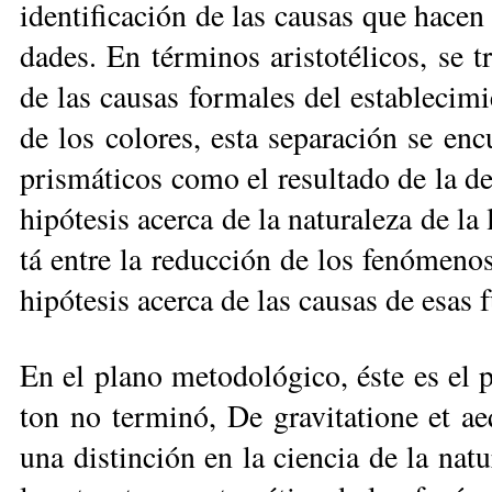
iden­ti­fi­ca­ción de las cau­sas que ha­ce
da­des. En tér­mi­nos aris­to­té­li­cos, se t
de las cau­sas for­ma­les del es­ta­ble­ci­m
de los co­lo­res, es­ta se­pa­ra­ción se en­c
pris­má­ti­cos co­mo el re­sul­ta­do de la 
hi­pó­te­sis acer­ca de la na­tu­ra­le­za de l
tá ­entre la re­duc­ción de los fe­nó­me­no
hi­pó­te­sis acer­ca de las cau­sas de esas ­
En el pla­no me­to­do­ló­gi­co, és­te es el
ton no ter­mi­nó, De gra­vi­ta­tio­ne et ae
una dis­tin­ción en la cien­cia de la na­tu­r