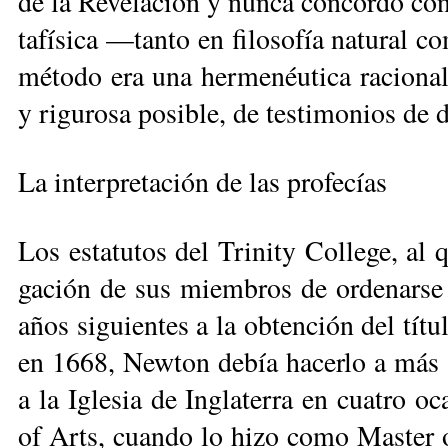
de la Re­ve­la­ción y nunca con­cor­dó con
ta­fí­si­ca —tan­to en fi­lo­so­fía na­tu­ral
mé­to­do era una her­me­néu­ti­ca ra­cio­na
y ri­gu­ro­sa po­si­ble, de tes­ti­mo­nios de d
La in­ter­pre­ta­ción de las pro­fe­cías
Los es­ta­tu­tos del Tri­nity Co­lle­ge, al 
ga­ción de sus miem­bros de or­de­nar­se en
años si­guien­tes a la ob­ten­ción del tí­tu
en 1668, New­ton de­bía ha­cer­lo a más ta
a la Igle­sia de In­gla­te­rra en cua­tro oc
of Arts, cuan­do lo hi­zo como Mas­ter of 