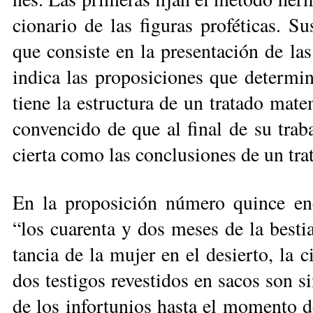
cio­na­rio de las fi­gu­ras pro­fé­ti­cas.
que con­sis­te en la pre­sen­ta­ción de las 
in­di­ca las pro­po­si­cio­nes que de­ter­mi
tie­ne la es­truc­tu­ra de un tra­ta­do ma­t
con­ven­ci­do de que al fi­nal de su tra­ba­
cier­ta co­mo las con­clu­sio­nes de un tra­t
En la pro­po­si­ción nú­me­ro quin­ce en­c
“los cua­ren­ta y dos me­ses de la bes­tia, 
tan­cia de la mu­jer en el de­sier­to, la c
dos tes­ti­gos re­ves­ti­dos en sa­cos son s
de los in­for­tu­nios has­ta el mo­men­to de