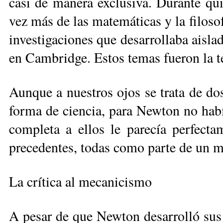
ca­si de ma­ne­ra ex­clu­si­va. Du­ran­te qu
vez más de las ma­te­má­ti­cas y la fi­lo­so­f
in­ves­ti­ga­cio­nes que de­sa­rro­lla­ba ais­l
en Cam­bridge. Es­tos te­mas fue­ron la teo
Aun­que a nues­tros ojos se tra­ta de dos 
for­ma de cien­cia, pa­ra New­ton no ha­bía
com­ple­ta a ellos le pa­re­cía per­fec­ta­
pre­ce­den­tes, to­das co­mo par­te de un 
La crí­ti­ca al me­ca­ni­cis­mo
A pe­sar de que New­ton de­sa­rro­lló sus