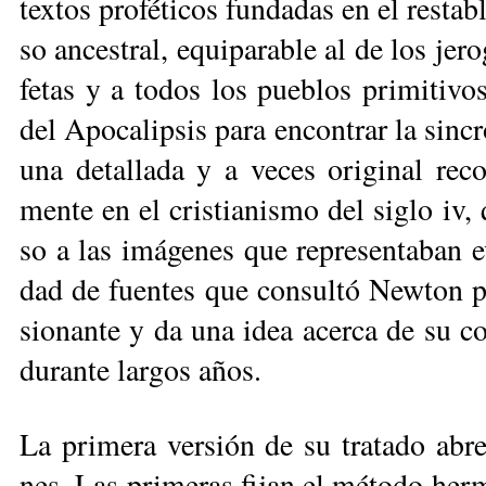
tex­tos pro­fé­ti­cos fun­da­das en el res­ta­
so an­ces­tral, equi­pa­ra­ble al de los je­
fe­tas y a to­dos los pue­blos pri­mi­ti­vo
del Apo­ca­lip­sis pa­ra en­con­trar la sin­c
una de­ta­lla­da y a ve­ces ori­gi­nal re­con
men­te en el cris­tia­nis­mo del si­glo iv, 
so a las imá­ge­nes que re­pre­sen­ta­ban e
dad de fuen­tes que con­sul­tó New­ton pa­ra
sio­nan­te y da una idea acer­ca de su c
du­ran­te lar­gos años.
La pri­me­ra ver­sión de su tra­ta­do abre c
nes. Las pri­me­ras fi­jan el mé­to­do her­m