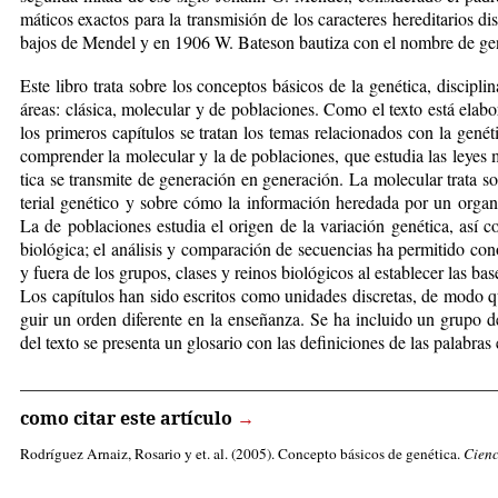
má­ti­cos exac­tos pa­ra la trans­mi­sión de los ca­rac­te­res he­re­di­ta­rios 
ba­jos de Men­del y en 1906 W. Ba­te­son bau­ti­za con el nom­bre de ge­né­t
Es­te li­bro tra­ta so­bre los con­cep­tos bá­si­cos de la ge­né­ti­ca, dis­ci­pli
áreas: clá­si­ca, mo­le­cu­lar y de po­bla­cio­nes. Co­mo el tex­to es­tá ela­bo
los pri­me­ros ca­pí­tu­los se tra­tan los te­mas re­la­cio­na­dos con la ge­né­ti
com­pren­der la mo­le­cu­lar y la de po­bla­cio­nes, que es­tu­dia las le­yes m
ti­ca se trans­mi­te de ge­ne­ra­ción en ge­ne­ra­ción. La mo­le­cu­lar tra­ta s
te­rial ge­né­ti­co y so­bre có­mo la in­for­ma­ción he­re­da­da por un or­ga­nis
La de po­bla­cio­nes es­tudia el ori­gen de la va­ria­ción ge­né­ti­ca, así c
bio­ló­gi­ca; el aná­li­sis y com­pa­ra­ción de se­cuen­cias ha per­mi­ti­do co­no
y fue­ra de los gru­pos, cla­ses y rei­nos bio­ló­gi­cos al es­ta­ble­cer las ba­s
Los ca­pí­tu­los han si­do es­cri­tos co­mo uni­da­des dis­cre­tas, de mo­do 
guir un or­den di­fe­ren­te en la en­se­ñan­za. Se ha in­clui­do un gru­po de r
del tex­to se pre­sen­ta un glo­sa­rio con las de­fi­ni­cio­nes de las pa­la­bras
_____________________________________________________
como citar este artículo
→
Rodríguez Arnaiz, Rosario
y et. al. (2005). Concepto básicos de genética.
Cienc