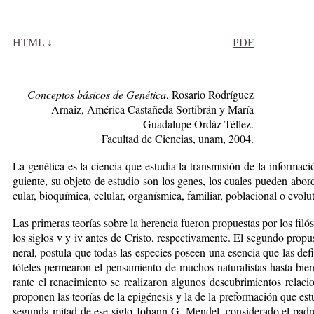
HTML ↓
PDF
Conceptos básicos de Genética
, Rosario Rodríguez
Arnaiz, América Castañeda Sortibrán y María
Guadalupe Ordáz Téllez.
Facultad de Ciencias, unam, 2004.
La ge­né­ti­ca es la cien­cia que es­tu­dia la trans­mi­sión de la in­for­ma­ció
guien­te, su ob­je­to de es­tu­dio son los ge­nes, los cua­les pue­den abor­dar
cu­lar, bio­quí­mi­ca, ce­lu­lar, or­ga­nís­mi­ca, fa­mi­liar, po­bla­cio­nal o evo­lu­
Las pri­me­ras teo­rías so­bre la he­ren­cia fue­ron pro­pues­tas por los fi­ló­s
los si­glos v y iv an­tes de Cris­to, res­pec­ti­va­men­te. El se­gun­do pro­pu
ne­ral, pos­tu­la que to­das las es­pe­cies poseen una esen­cia que las de­
tó­te­les per­mea­ron el pen­sa­mien­to de mu­chos na­tu­ra­lis­tas has­ta bi
ran­te el re­na­ci­mien­to se rea­li­za­ron al­gu­nos des­cu­bri­mien­tos re­la­
pro­po­nen las teo­rías de la epi­gé­ne­sis y la de la pre­for­ma­ción que es­tu
se­gun­da mi­tad de ese si­glo Jo­hann G. Men­del, con­si­de­ra­do el pa­dre 