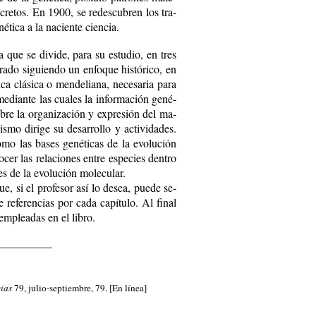
dis­cre­tos. En 1900, se re­des­cu­bren los tra­
i­ca a la na­cien­te cien­cia.
­na que se di­vi­de, pa­ra su es­tu­dio, en tres
­ra­do si­guien­do un en­fo­que his­tó­ri­co, en
­ca clá­si­ca o men­de­lia­na, ne­ce­sa­ria pa­ra
e­dian­te las cua­les la in­for­ma­ción ge­né­
o­bre la or­ga­ni­za­ción y ex­pre­sión del ma­
­mo di­ri­ge su de­sa­rro­llo y ac­ti­vi­da­des.
o­mo las ba­ses ge­né­ti­cas de la evo­lu­ción
­cer las re­la­cio­nes en­tre es­pe­cies den­tro
es de la evo­lu­ción mo­le­cu­lar.
que, si el pro­fesor así lo de­sea, pue­de se­
e­fe­ren­cias por ca­da ca­pí­tu­lo. Al fi­nal
 em­plea­das en el li­bro.
__________
ias
79, julio-septiembre, 79. [En línea]