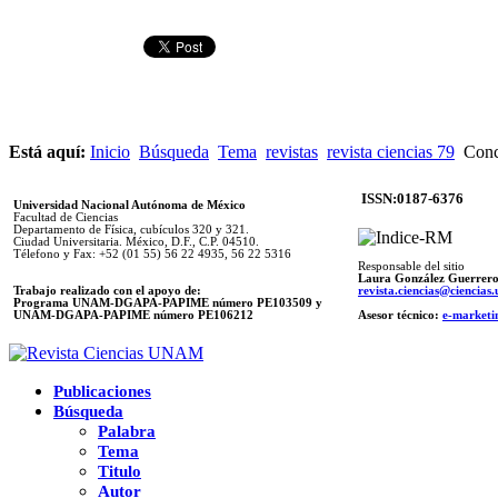
Está aquí:
Inicio
Búsqueda
Tema
revistas
revista ciencias 79
Conce
ISSN:0187-6376
Universidad Nacional Autónoma de México
Facultad de Ciencias
Departamento de Física, cubículos 320 y 321.
Ciudad Universitaria. México, D.F., C.P. 04510.
Télefono y Fax: +52 (01 55) 56 22 4935, 56 22 5316
Responsable del sitio
Laura González Guerrer
Trabajo realizado con el apoyo de:
revista.ciencias@ciencia
Programa UNAM-DGAPA-PAPIME número PE103509 y
UNAM-DGAPA-PAPIME
número PE106212
Asesor técnico:
e-marketi
Publicaciones
Búsqueda
Palabra
Tema
Titulo
Autor