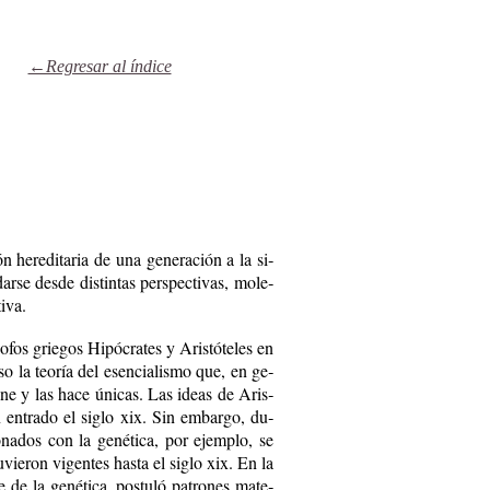
←Regresar al índice
n he­re­di­ta­ria de una ge­ne­ra­ción a la si­
­se des­de dis­tin­tas pers­pec­ti­vas, mo­le­
tiva.
o­fos grie­gos Hi­pó­cra­tes y Aris­tó­te­les en
­so la teo­ría del esen­cia­lis­mo que, en ge­
fi­ne y las ha­ce úni­cas. Las ideas de Aris­
en en­tra­do el si­glo xix. Sin em­bar­go, du­
cio­na­dos con la ge­né­ti­ca, por ejem­plo, se
­vie­ron vi­gen­tes has­ta el si­glo xix. En la
de la ge­né­ti­ca, pos­tu­ló pa­tro­nes ma­te­