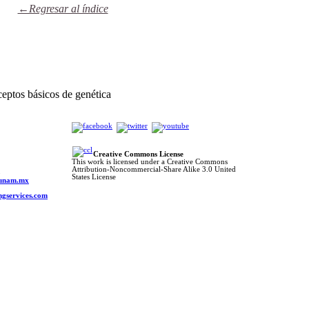
←Regresar al índice
ptos básicos de genética
Creative Commons License
This work is licensed under a Creative Commons
Attribution-Noncommercial-Share Alike 3.0 United
o
States License
s.unam.mx
ngservices.com