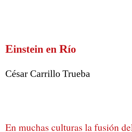
E
R
instein
en
ío
César Carrillo Trueba
En muchas culturas la fusión de