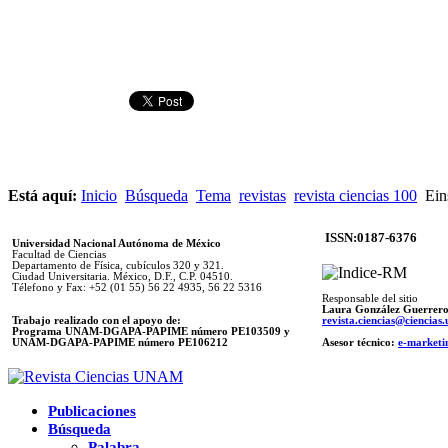
Está aquí:
Inicio
Búsqueda
Tema
revistas
revista ciencias 100
Ein
ISSN:0187-6376
Universidad Nacional Autónoma de México
Facultad de Ciencias
Departamento de Física, cubículos 320 y 321.
Ciudad Universitaria. México, D.F., C.P. 04510.
Télefono y Fax: +52 (01 55) 56 22 4935, 56 22 5316
Responsable del sitio
Laura González Guerrer
Trabajo realizado con el apoyo de:
revista.ciencias@ciencia
Programa UNAM-DGAPA-PAPIME número PE103509 y
UNAM-DGAPA-PAPIME
número PE106212
Asesor técnico:
e-marketi
Publicaciones
Búsqueda
Palabra