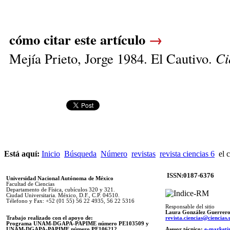
cómo citar este artículo
→
Mejía Prieto, Jorge 1984. El Cautivo.
Ci
Está aquí:
Inicio
Búsqueda
Número
revistas
revista ciencias 6
el c
ISSN:0187-6376
Universidad Nacional Autónoma de México
Facultad de Ciencias
Departamento de Física, cubículos 320 y 321.
Ciudad Universitaria. México, D.F., C.P. 04510.
Télefono y Fax: +52 (01 55) 56 22 4935, 56 22 5316
Responsable del sitio
Laura González Guerrer
Trabajo realizado con el apoyo de:
revista.ciencias@ciencia
Programa UNAM-DGAPA-PAPIME número PE103509 y
UNAM-DGAPA-PAPIME
número PE106212
Asesor técnico:
e-marketi