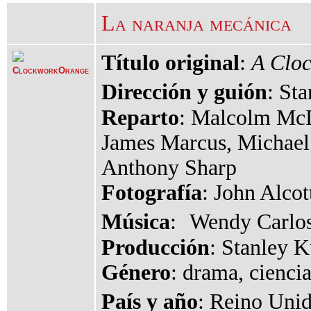
La naranja mecánica
Título original
:
A Clo
Dirección y guión
: St
Reparto
: Malcolm McD
James Marcus, Michael 
Anthony Sharp
Fotografía
: John Alcot
Música
: Wendy Carlos
Producción
: Stanley 
Género
: drama, ciencia
País y año
: Reino Uni