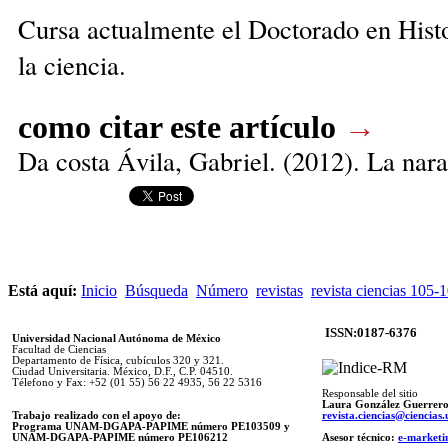
Cursa actualmente el Doctorado en Histo
la ciencia.
como citar este artículo
→
Da costa Ávila, Gabriel
. (2012). La nar
Está aquí:
Inicio
Búsqueda
Número
revistas
revista ciencias 105-
ISSN:0187-6376
Universidad Nacional Autónoma de México
Facultad de Ciencias
Departamento de Física, cubículos 320 y 321.
Ciudad Universitaria. México, D.F., C.P. 04510.
Télefono y Fax: +52 (01 55) 56 22 4935, 56 22 5316
Responsable del sitio
Laura González Guerrer
Trabajo realizado con el apoyo de:
revista.ciencias@ciencia
Programa UNAM-DGAPA-PAPIME número PE103509 y
UNAM-DGAPA-PAPIME
número PE106212
Asesor técnico:
e-marketi