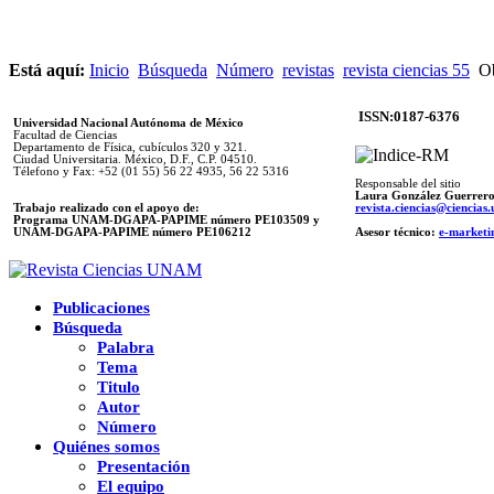
Está aquí:
Inicio
Búsqueda
Número
revistas
revista ciencias 55
Ob
ISSN:0187-6376
Universidad Nacional Autónoma de México
Facultad de Ciencias
Departamento de Física, cubículos 320 y 321.
Ciudad Universitaria. México, D.F., C.P. 04510.
Télefono y Fax: +52 (01 55) 56 22 4935, 56 22 5316
Responsable del sitio
Laura González Guerrer
Trabajo realizado con el apoyo de:
revista.ciencias@ciencia
Programa UNAM-DGAPA-PAPIME número PE103509 y
UNAM-DGAPA-PAPIME
número PE106212
Asesor técnico:
e-marketi
Publicaciones
Búsqueda
Palabra
Tema
Titulo
Autor
Número
Quiénes somos
Presentación
El equipo