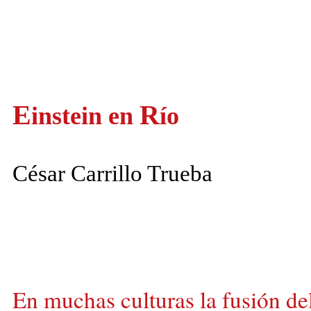
E
R
instein
en
ío
César Carrillo Trueba
En muchas culturas la fusión de