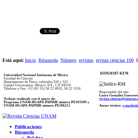
Está aquí:
Inicio
Búsqueda
Número
revistas
revista ciencias 100
E
ISSN:0187-6376
Universidad Nacional Autónoma de México
Facultad de Ciencias
Departamento de Física, cubículos 320 y 321.
Ciudad Universitaria. México, D.F., C.P. 04510.
Télefono y Fax: +52 (01 55) 56 22 4935, 56 22 5316
Responsable del sitio
Laura González Guerrer
Trabajo realizado con el apoyo de:
revista.ciencias@ciencia
Programa UNAM-DGAPA-PAPIME número PE103509 y
UNAM-DGAPA-PAPIME
número PE106212
Asesor técnico:
e-marketi
Publicaciones
Búsqueda
Palabra