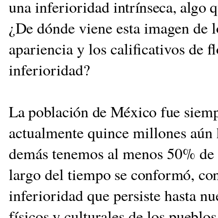
una inferioridad
intrínseca, algo 
¿De
dónde viene esta imagen de
l
apariencia y los calificativos de f
inferioridad?
La población de México fue
siemp
actualmente quince millones aún h
demás tenemos al menos 50%
de
largo del tiem
po se conformó, con
in
ferioridad que persiste hasta nue
físicos y cul
turales
de los pueblos