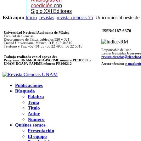
coedición
con
Siglo XXI Editores
Está aquí:
Inicio
revistas
revista ciencias 55
Unicornios al oeste de
ISSN:0187-6376
Universidad Nacional Autónoma de México
Facultad de Ciencias
Departamento de Física, cubículos 320 y 321.
Ciudad Universitaria. México, D.F., C.P. 04510.
Télefono y Fax: +52 (01 55) 56 22 4935, 56 22 5316
Responsable del sitio
Laura González Guerrer
Trabajo realizado con el apoyo de:
revista.ciencias@ciencia
Programa UNAM-DGAPA-PAPIME número PE103509 y
UNAM-DGAPA-PAPIME
número PE106212
Asesor técnico:
e-marketi
Publicaciones
Búsqueda
Palabra
Tema
Titulo
Autor
Número
Quiénes somos
Presentación
El equipo