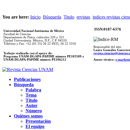
You are here:
Inicio
Búsqueda
Titulo
revistas
indices revistas cien
ISSN:0187-6376
Universidad Nacional Autónoma de México
Facultad de Ciencias
Departamento de Física, cubículos 320 y 321.
Ciudad Universitaria. México, D.F., C.P. 04510.
Télefono y Fax: +52 (01 55) 56 22 4935, 56 22 5316
Responsable del sitio
Laura González Guerrer
Trabajo realizado con el apoyo de:
revista.ciencias@ciencia
Programa UNAM-DGAPA-PAPIME número PE103509 y
UNAM-DGAPA-PAPIME
número PE106212
Asesor técnico:
e-marketi
Publicaciones
Búsqueda
Palabra
Tema
Titulo
Autor
Número
Quiénes somos
Presentación
El equipo