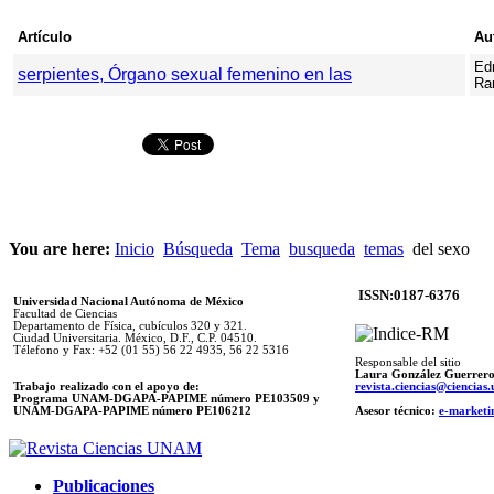
Artículo
Au
Ed
serpientes, Órgano sexual femenino en las
Ra
You are here:
Inicio
Búsqueda
Tema
busqueda
temas
del sexo
ISSN:0187-6376
Universidad Nacional Autónoma de México
Facultad de Ciencias
Departamento de Física, cubículos 320 y 321.
Ciudad Universitaria. México, D.F., C.P. 04510.
Télefono y Fax: +52 (01 55) 56 22 4935, 56 22 5316
Responsable del sitio
Laura González Guerrer
Trabajo realizado con el apoyo de:
revista.ciencias@ciencia
Programa UNAM-DGAPA-PAPIME número PE103509 y
UNAM-DGAPA-PAPIME
número PE106212
Asesor técnico:
e-marketi
Publicaciones