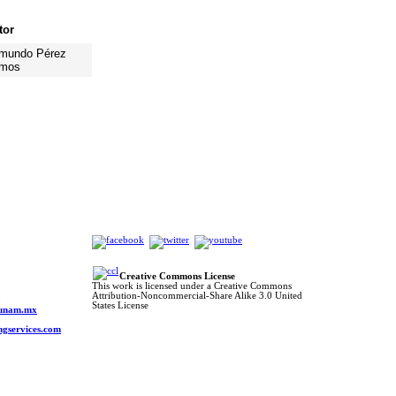
tor
mundo Pérez
mos
Creative Commons License
This work is licensed under a Creative Commons
Attribution-Noncommercial-Share Alike 3.0 United
o
States License
s.unam.mx
ngservices.com