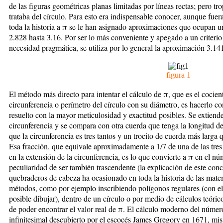
de las figuras
geométricas planas limitadas por líneas rectas; pero tr
trataba del círculo. Para esto era indispensable conocer, aunque fuer
toda la historia a π se le han asignado aproximaciones que ocupan 
2.828 hasta 3.16. Por ser lo más conveniente y apegado a un criteri
necesidad pragmática, se utiliza por lo general la aproximación 3.1
figura 1
El método más directo para intentar el cálculo de π, que es el cocient
circunferencia o perímetro del círculo con su diámetro, es hacerlo c
resuelto con la mayor meticulosidad y exactitud posibles. Se extiend
circunferencia y se compara con otra cuerda que tenga la longitud d
que la circunferencia es tres tantos y un trocito de cuerda más larga q
Esa fracción, que equivale aproximadamente a 1/7 de una de las tres 
en la extensión de la circunferencia, es lo que convierte a π en el n
peculiaridad de ser también trascendente (la explicación de este c
quebraderos de cabeza ha ocasionado en toda la historia de las mate
métodos, como por ejemplo inscribiendo polígonos regulares (con e
posible dibujar), dentro de un círculo o por medio de cálculos teórico
de poder encontrar el valor real de π. El cálculo moderno del núme
infinitesimal descubierto por el escocés James Gregory en 1671, mis