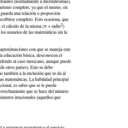
 redondeo (normalmente a diezmilésimas).
uarismo completo, ya que el mismo, en
o guarda una relación o proporción
escribirse completo. Esto ocasiona, que
2
, el cálculo de la misma (
π
× radio
)
los usuarios de las matemáticas sin la
s aproximaciones con que se maneja este
la educación básica, desconocen el
referido al caso mexicano, aunque puede
de otros países). Esto se debe
o también a la exclusión que se da al
las matemáticas. La habilidad principal
cional, es saber que se le puede
provechamiento que se hace del número
números irracionales (aquellos que
l y exigencia tecnológica al servicio