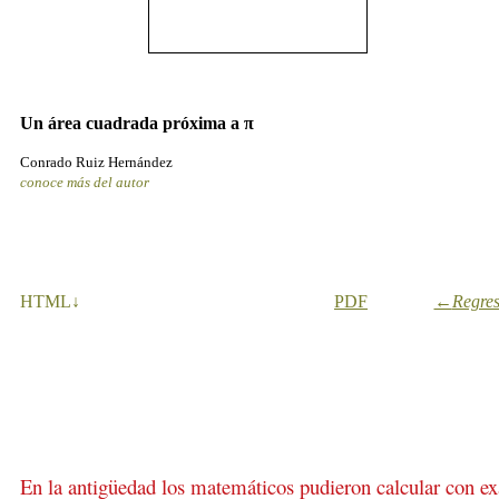
Un área cuadrada próxima a π
Conrado Ruiz Hernández
conoce más del autor
HTML
↓
PDF
←
Regres
En la antigüedad los matemáticos pudieron calcular con exa