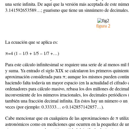
una serie infinita. De aquí que la versión más aceptada de este núme
3.141592653589…; guarismo que tiene un sinnúmero de decimales.
figura 2
La ecuación que se aplica es:
π
=4 (1 – 1/3 + 1/5 – 1/7 +…)
Para este cálculo infinitesimal se requiere una serie de al menos mil f
y suma. Ya entrado el siglo XIX se calcularon los primeros quinient
aproximación considerada para
π
; aunque los mismos pueden continu
haciendo falta todavía un mayor espacio (en la actualidad el cifrado
ordenadores para cálculo masivo, rebasa los dos millones de decimale
inconveniente de los números irracionales, los decimales periódicos 
también una fracción decimal infinita. En éstos hay un número o un g
veces (por ejemplo: 0.33333… o 0.142857142857…).
Cabe mencionar que en cualquiera de las aproximaciones de
π
utili
astronómicos como en mediciones que ocurren en la pequeñez de u