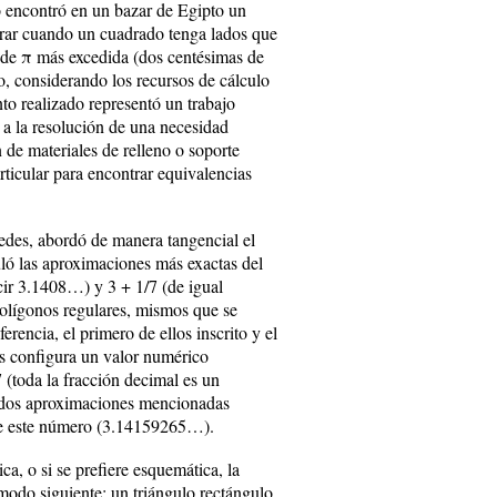
o encontró en un bazar de Egipto un
grar cuando un cuadrado tenga lados que
n de
π
más excedida (dos centésimas de
o, considerando los recursos de cálculo
nto realizado representó un trabajo
 a la resolución de una necesidad
 de materiales de relleno o soporte
ticular para encontrar equivalencias
edes, abordó de manera tangencial el
uló las aproximaciones más exactas del
ir 3.1408…) y 3 + 1/7 (de igual
olígonos regulares, mismos que se
rencia, el primero de ellos inscrito y el
s configura un valor numérico
 (toda la fracción decimal es un
s dos aproximaciones mencionadas
o de este número (3.14159265…).
a, o si se prefiere esquemática, la
 modo siguiente: un triángulo rectángulo