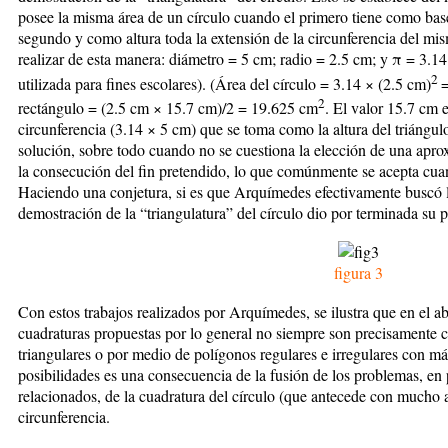
posee la misma área de un círculo cuando el primero tiene como base
segundo y como altura toda la extensión de la circunferencia del mi
realizar de esta manera: diámetro = 5 cm; radio = 2.5 cm; y
π
= 3.14
2
utilizada para fines escolares). (Área del círculo = 3.14 × (2.5 cm)
2
rectángulo = (2.5 cm × 15.7 cm)/2 = 19.625 cm
. El valor 15.7 cm e
circunferencia (3.14 × 5 cm) que se toma como la altura del triángulo
solución, sobre todo cuando no se cuestiona la elección de una ap
la consecución del fin pretendido, lo que comúnmente se acepta cuan
Haciendo una conjetura, si es que Arquímedes efectivamente buscó la
demostración de la “triangulatura” del círculo dio por terminada su p
figura 3
Con estos trabajos realizados por Arquímedes, se ilustra que en el ab
cuadraturas propuestas por lo general no siempre son precisamente c
triangulares o por medio de polígonos regulares e irregulares con má
posibilidades es una consecuencia de la fusión de los problemas, en 
relacionados, de la cuadratura del círculo (que antecede con mucho al
circunferencia.