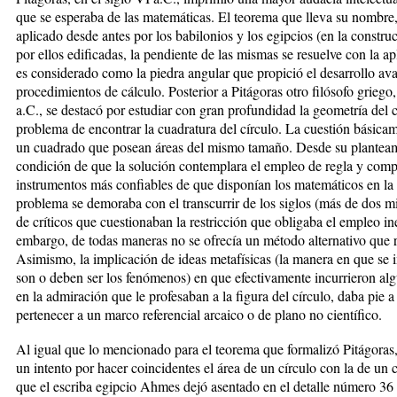
que se esperaba de las matemáticas. El teorema que lleva su nombre
aplicado desde antes por los babilonios y los egipcios (en la constru
por ellos edificadas, la pendiente de las mismas se resuelve con la ap
es considerado como la piedra angular que propició el desarrollo av
procedimientos de cálculo. Posterior a Pitágoras otro filósofo griego
a.C., se destacó por estudiar con gran profundidad la geometría del c
problema de encontrar la cuadratura del círculo. La cuestión básicam
un cuadrado que posean áreas del mismo tamaño. Desde su planteamie
condición de que la solución contemplara el empleo de regla y comp
instrumentos más confiables de que disponían los matemáticos en la
problema se demoraba con el transcurrir de los siglos (más de dos m
de críticos que cuestionaban la restricción que obligaba el empleo in
embargo, de todas maneras no se ofrecía un método alternativo que re
Asimismo, la implicación de ideas metafísicas (la manera en que s
son o deben ser los fenómenos) en que efectivamente incurrieron algu
en la admiración que le profesaban a la figura del círculo, daba pie 
pertenecer a un marco referencial arcaico o de plano no científico.
Al igual que lo mencionado para el teorema que formalizó Pitágoras, 
un intento por hacer coincidentes el área de un círculo con la de un
que el escriba egipcio Ahmes dejó asentado en el detalle número 36