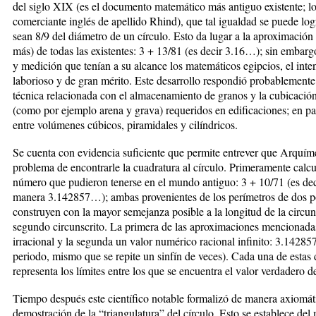
del siglo XIX (es el documento matemático más antiguo existente; l
comerciante inglés de apellido Rhind), que tal igualdad se puede lo
sean 8/9 del diámetro de un círculo. Esto da lugar a la aproximació
más) de todas las existentes: 3 + 13/81 (es decir 3.16…); sin embarg
y medición que tenían a su alcance los matemáticos egipcios, el inte
laborioso y de gran mérito. Este desarrollo respondió probablemente
técnica relacionada con el almacenamiento de granos y la cubicación
(como por ejemplo arena y grava) requeridos en edificaciones; en par
entre volúmenes cúbicos, piramidales y cilíndricos.
Se cuenta con evidencia suficiente que permite entrever que Arquím
problema de encontrarle la cuadratura al círculo. Primeramente calc
número que pudieron tenerse en el mundo antiguo: 3 + 10/71 (es dec
manera 3.142857…); ambas provenientes de los perímetros de dos p
construyen con la mayor semejanza posible a la longitud de la circunfe
segundo circunscrito. La primera de las aproximaciones mencionada
irracional y la segunda un valor numérico racional infinito: 3.142857
periodo, mismo que se repite un sinfín de veces). Cada una de esta
representa los límites entre los que se encuentra el valor verdader
Tiempo después este científico notable formalizó de manera axiomátic
demostración de la “triangulatura” del círculo. Esto se establece del