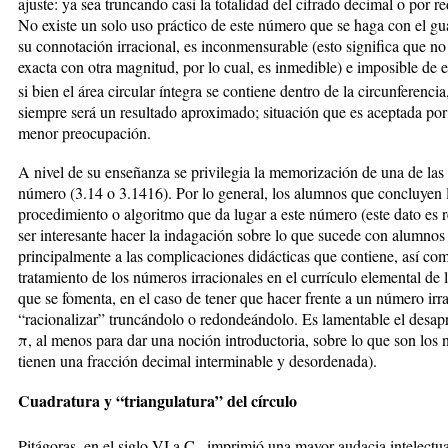
ajuste: ya sea truncando casi la totalidad del cifrado decimal o por
No existe un solo uso práctico de este número que se haga con el g
su connotación irracional, es inconmensurable (esto significa que n
exacta con otra magnitud, por lo cual, es inmedible) e imposible de 
si bien el área circular íntegra se contiene dentro de la circunferencia
siempre será un resultado aproximado; situación que es aceptada por 
menor preocupación.
A nivel de su enseñanza se privilegia la memorización de una de la
número (3.14 o 3.1416). Por lo general, los alumnos que concluyen 
procedimiento o algoritmo que da lugar a este número (este dato es 
ser interesante hacer la indagación sobre lo que sucede con alumnos 
principalmente a las complicaciones didácticas que contiene, así com
tratamiento de los números irracionales en el currículo elemental de 
que se fomenta, en el caso de tener que hacer frente a un número irra
“racionalizar” truncándolo o redondeándolo. Es lamentable el desa
π
, al menos para dar una noción introductoria, sobre lo que son los 
tienen una fracción decimal interminable y desordenada).
Cuadratura y “triangulatura” del círculo
Pitágoras, en el siglo VI a.C., imprimió una mayor audacia intelectua