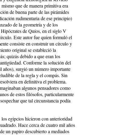
, mismo que de manera primitiva era
cción de buena parte de las pirámides
licación rudimentaria de ese principio)
anzado de la geometría y de los
, Hipócrates de Quíos, en el siglo V
írculo. Este autor fue quien formuló el
ente consiste en construir un círculo y
nto original se estableció la
ás; quizás debido a que eran los
 antigüedad. Conforme la solución del
il años), surgió un número importante
eludible de la regla y el compás. Sin
solviera en definitiva el problema.
e imaginaban algunos pensadores como
nos de estos filósofos, particularmente
a sospechar que tal circunstancia podía
los egipcios hicieron con anterioridad
 cuadrado. Hace cerca de cuatro mil años
 de un papiro descubierto a mediados