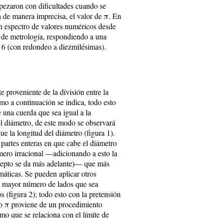
opezaron con dificultades cuando se
a de manera imprecisa, el valor de π. En
un espectro de valores numéricos desde
o de metrología, respondiendo a una
416 (con redondeo a diezmilésimas).
e proveniente de la división entre la
omo a continuación se indica, todo esto
e una cuerda que sea igual a la
el diámetro, de este modo se observará
ue la longitud del diámetro (figura 1).
partes enteras en que cabe el diámetro
úmero irracional —adicionando a esto la
oncepto se da más adelante)— que más
máticas. Se pueden aplicar otros
l mayor número de lados que sea
s (figura 2); todo esto con la pretensión
ro
π
proviene de un procedimiento
mo que se relaciona con el límite de