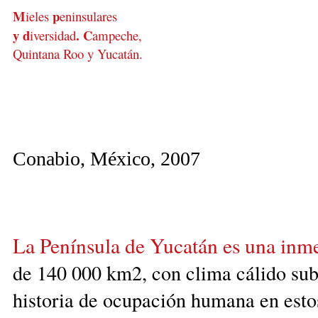
M
p
ieles
eninsulares
y d
.
C
iversidad
ampeche,
Quintana Roo
y Yucatán.
Conabio, México, 2007
La Península de Yucatán es una inme
de 140 000 km2, con clima cálido su
historia de ocupación humana en estos 