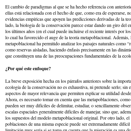
El cambio de paradigmas al que se ha hecho referencia con anteriori
ellas está relacionada con el hecho de que, como era de esperarse, n
evidencias empíricas que apoyen las predicciones derivadas de la teor
lado, la biología de la conservación parece estar dando un giro del 
los últimos años (en el cual puede incluirse el reciente interés por lo
lo cual ha favorecido el auge de la teoría metapoblacional. Además,
metapoblacional ha permitido analizar los paisajes naturales como “r
como reservas aisladas, haciendo énfasis precisamente en las dinámic
que constituyen una de las preocupaciones fundamentales de la eco
¿Por qué este enfoque?
La breve exposición hecha en los párrafos anteriores sobre la import
ecología de la conservación no es exhaustiva, ni pretende serlo; sin 
aspectos de mayor relevancia que permiten explicar su utilidad desde 
Ahora, es necesario tomar en cuenta que las metapoblaciones, como e
pueden ser muy difíciles de delimitar, estudiar, o sencillamente obse
escalas espaciales generalmente difíciles de manejar, sino que, ad
los supuestos del modelo metapoblacional original. Por otro lado, e
poblaciones de una misma especie puede ser extremadamente difícil de
limitación muy seria si se toma en cuenta que la migración es una de