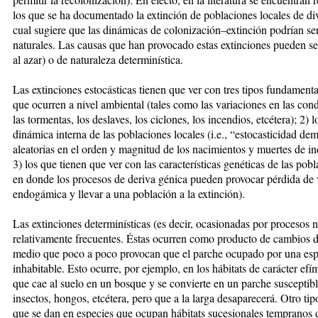
los que se ha documentado la extinción de poblaciones locales de div
cual sugiere que las dinámicas de colonización–extinción podrían se
naturales. Las causas que han provocado estas extinciones pueden ser 
al azar) o de naturaleza determinística.
Las extinciones estocásticas tienen que ver con tres tipos fundament
que ocurren a nivel ambiental (tales como las variaciones en las cond
las tormentas, los deslaves, los ciclones, los incendios, etcétera); 2) 
dinámica interna de las poblaciones locales (i.e., “estocasticidad de
aleatorias en el orden y magnitud de los nacimientos y muertes de ind
3) los que tienen que ver con las características genéticas de las pobl
en donde los procesos de deriva génica pueden provocar pérdida de v
endogámica y llevar a una población a la extinción).
Las extinciones determinísticas (es decir, ocasionadas por procesos 
relativamente frecuentes. Éstas ocurren como producto de cambios di
medio que poco a poco provocan que el parche ocupado por una espec
inhabitable. Esto ocurre, por ejemplo, en los hábitats de carácter ef
que cae al suelo en un bosque y se convierte en un parche susceptibl
insectos, hongos, etcétera, pero que a la larga desaparecerá. Otro tip
que se dan en especies que ocupan hábitats sucesionales tempranos