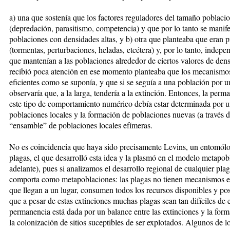
a) una que sostenía que los factores reguladores del tamaño poblacio
(depredación, parasitismo, competencia) y que por lo tanto se manif
poblaciones con densidades altas, y b) otra que planteaba que eran p
(tormentas, perturbaciones, heladas, etcétera) y, por lo tanto, indepe
que mantenían a las poblaciones alrededor de ciertos valores de dens
recibió poca atención en ese momento planteaba que los mecanismos
eficientes como se suponía, y que si se seguía a una población por 
observaría que, a la larga, tendería a la extinción. Entonces, la perm
este tipo de comportamiento numérico debía estar determinada por un
poblaciones locales y la formación de poblaciones nuevas (a través de
“ensamble” de poblaciones locales efímeras.
No es coincidencia que haya sido precisamente Levins, un entomólog
plagas, el que desarrolló esta idea y la plasmó en el modelo metapob
adelante), pues si analizamos el desarrollo regional de cualquier pl
comporta como metapoblaciones: las plagas no tienen mecanismos efi
que llegan a un lugar, consumen todos los recursos disponibles y po
que a pesar de estas extinciones muchas plagas sean tan difíciles de e
permanencia está dada por un balance entre las extinciones y la for
la colonización de sitios suceptibles de ser explotados. Algunos de l