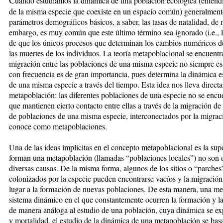
uando estudiamos la dinámica de una población ecológica (enten
de la misma especie que coexiste en un espacio común) generalmente
parámetros demográficos básicos, a saber, las tasas de natalidad, de
embargo, es muy común que este último término sea ignorado (i.e., l
de que los únicos procesos que determinan los cambios numéricos d
las muertes de los individuos. La teoría metapoblacional se encuentr
migración entre las poblaciones de una misma especie no siempre es d
con frecuencia es de gran importancia, pues determina la dinámica e
de una misma especie a través del tiempo. Esta idea nos lleva direct
metapoblación: las diferentes poblaciones de una especie no se encue
que mantienen cierto contacto entre ellas a través de la migración de
de poblaciones de una misma especie, interconectados por la migració
conoce como metapoblaciones.
Una de las ideas implícitas en el concepto metapoblacional es la sup
forman una metapoblación (llamadas “poblaciones locales”) no son e
diversas causas. De la misma forma, algunos de los sitios o “parches
colonizados por la especie pueden encontrarse vacíos y la migración
lugar a la formación de nuevas poblaciones. De esta manera, una 
sistema dinámico en el que constantemente ocurren la formación y la
de manera análoga al estudio de una población, cuya dinámica se exp
y mortalidad, el estudio de la dinámica de una metapoblación se basa