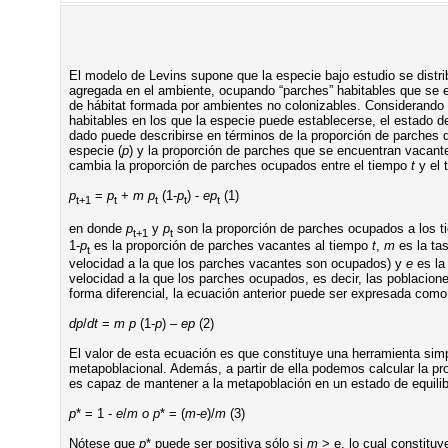
El modelo de Levins supone que la especie bajo estudio se distr
agregada en el ambiente, ocupando “parches” habitables que se 
de hábitat formada por ambientes no colonizables. Considerand
habitables en los que la especie puede establecerse, el estado
dado puede describirse en términos de la proporción de parches 
especie (
p
) y la proporción de parches que se encuentran vacante
cambia la proporción de parches ocupados entre el tiempo
t
y el 
p
=
p
+
m p
(1-
p
) -
ep
(1)
t+1
t
t
t
t
en donde
p
y
p
son la proporción de parches ocupados a los 
t+1
t
1-
p
es la proporción de parches vacantes al tiempo
t
,
m
es la tas
t
velocidad a la que los parches vacantes son ocupados) y
e
es la 
velocidad a la que los parches ocupados, es decir, las poblacion
forma diferencial, la ecuación anterior puede ser expresada como
dp
/
dt
=
m p
(1-
p
) –
ep
(2)
El valor de esta ecuación es que constituye una herramienta simp
metapoblacional. Además, a partir de ella podemos calcular la p
es capaz de mantener a la metapoblación en un estado de equilibr
p
* = 1 -
e
/
m o p
* = (
m-e
)/
m
(3)
Nótese que
p
* puede ser positiva sólo si
m
> e, lo cual constituye