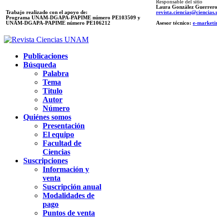
Responsable del sitio
Laura González Guerrer
Trabajo realizado con el apoyo de:
revista.ciencias@ciencia
Programa UNAM-DGAPA-PAPIME número PE103509 y
UNAM-DGAPA-PAPIME
número PE106212
Asesor técnico:
e-marketi
Publicaciones
Búsqueda
Palabra
Tema
Titulo
Autor
Número
Quiénes somos
Presentación
El equipo
Facultad de
Ciencias
Suscripciones
Información y
venta
Suscripción anual
Modalidades de
pago
Puntos de venta