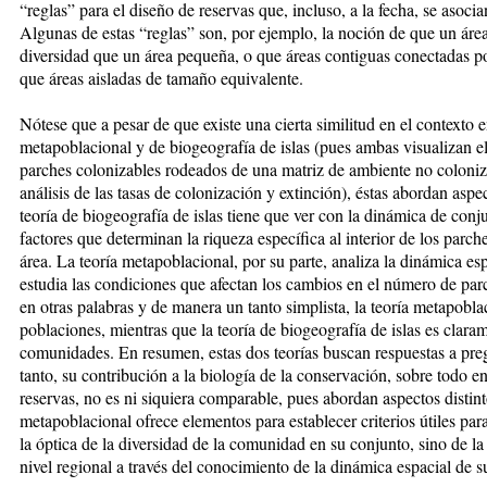
“reglas” para el diseño de reservas que, incluso, a la fecha, se asocia
Algunas de estas “reglas” son, por ejemplo, la noción de que un ár
diversidad que un área pequeña, o que áreas contiguas conectadas p
que áreas aisladas de tamaño equivalente.
Nótese que a pesar de que existe una cierta similitud en el contexto e
metapoblacional y de biogeografía de islas (pues ambas visualizan 
parches colonizables rodeados de una matriz de ambiente no coloniz
análisis de las tasas de colonización y extinción), éstas abordan aspe
teoría de biogeografía de islas tiene que ver con la dinámica de conju
factores que determinan la riqueza específica al interior de los parch
área. La teoría metapoblacional, por su parte, analiza la dinámica esp
estudia las condiciones que afectan los cambios en el número de pa
en otras palabras y de manera un tanto simplista, la teoría metapobla
poblaciones, mientras que la teoría de biogeografía de islas es clara
comunidades. En resumen, estas dos teorías buscan respuestas a preg
tanto, su contribución a la biología de la conservación, sobre todo e
reservas, no es ni siquiera comparable, pues abordan aspectos distint
metapoblacional ofrece elementos para establecer criterios útiles par
la óptica de la diversidad de la comunidad en su conjunto, sino de la
nivel regional a través del conocimiento de la dinámica espacial de s