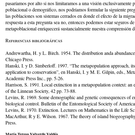
pasaríamos por alto si nos limitaramos a una visión exclusivamente 
poblacional o demográfico, nos podríamos formular la siguiente preg
las poblaciones son sistemas cerrados en donde el efecto de la migr
respuesta a esta pregunta sea no, entonces podemos estar seguros de
metapoblacional enriquecerá sustancialmente nuestra comprensión de
Referencias bibliográficas
Andrewartha, H. y L. Birch. 1954. The distribution anda abundance 
Chicago Press.
Hanski, I. y D. Simberloff. 1997. “The metapopulation approach, its
application to conservation”, en Hanski, I. y M. E. Gilpin, eds., M
Academic Press Inc., pp. 5-26.
Harrison, S. 1991. Local extinction in a metapopulation context: an 
of the Linnean Society, 42 pp. 73-88.
Levins, R. 1969. Some demographic and genetic consequences of en
biological control. Bulletin of the Entomological Society of America
Levins, R. 1970. Extinction. Lectures on Mathematics in the Life Sc
MacArthur, R y E. Wilson. 1967. The theory of island biogeography.
Press.
María Teresa Valverde Valdés