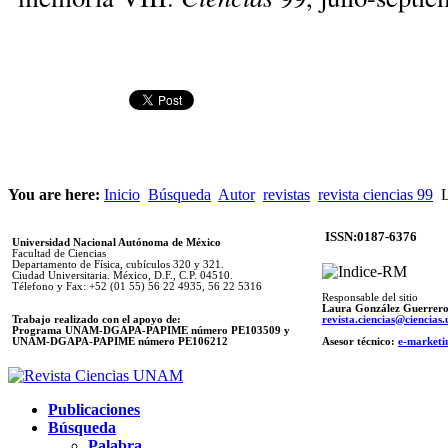
You are here:
Inicio
Búsqueda
Autor
revistas
revista ciencias 99
L
ISSN:0187-6376
Universidad Nacional Autónoma de México
Facultad de Ciencias
Departamento de Física, cubículos 320 y 321.
Ciudad Universitaria. México, D.F., C.P. 04510.
Télefono y Fax: +52 (01 55) 56 22 4935, 56 22 5316
Responsable del sitio
Laura González Guerrer
Trabajo realizado con el apoyo de:
revista.ciencias@ciencia
Programa UNAM-DGAPA-PAPIME número PE103509 y
UNAM-DGAPA-PAPIME
número PE106212
Asesor técnico:
e-marketi
Publicaciones
Búsqueda
Palabra