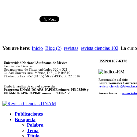
You are here:
Inicio
Blog (2)
revistas
revista ciencias 102
La curio
ISSN:0187-6376
Universidad Nacional Autónoma de México
Facultad de Ciencias
Departamento de Física, cubículos 320 y 321.
Ciudad Universitaria. México, D.F., C.P. 04510.
Télefono y Fax: +52 (01 55) 56 22 4935, 56 22 5316
Responsable del sitio
Laura González Guerrer
Trabajo realizado con el apoyo de:
revista.ciencias@ciencia
Programa UNAM-DGAPA-PAPIME número PE103509 y
UNAM-DGAPA-PAPIME
número PE106212
Asesor técnico:
e-marketi
Publicaciones
Búsqueda
Palabra
Tema
Titulo