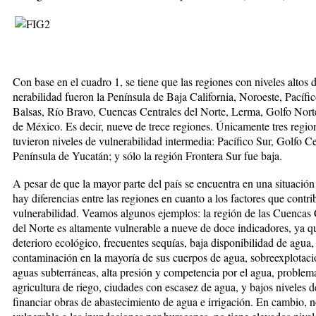
Con base en el cuadro 1, se tiene que las regiones con niveles altos 
nerabilidad fueron la Península de Baja California, Noroeste, Pa­cífi
Balsas, Río Bravo, Cuencas Cen­trales del Norte, Lerma, Golfo Nort
de México. Es decir, nueve de tre­ce regiones. Únicamente tres regio
tuvieron niveles de vulnerabilidad in­termedia: Pacífico Sur, Golfo C
Península de Yucatán; y sólo la región Frontera Sur fue ­baja.
A pesar de que la mayor parte del país se encuentra en una situación c
hay diferencias entre las regiones en cuanto a los factores que contrib
vulnerabilidad. Veamos algu­nos ejemplos: la región de las Cuencas 
del Norte es altamente vulne­rable a nueve de doce indicadores, ya q
deterioro ecológico, fre­cuen­tes sequías, baja disponibilidad de agua,
contaminación en la mayoría de sus cuerpos de agua, sobreex­plo­ta­c
aguas subterráneas, alta pre­sión y competencia por el agua, pro­blem
agricultura de riego, ciu­dades con escasez de agua, y bajos ni­veles d
financiar obras de abastecimiento de agua e irrigación. En cambio, n