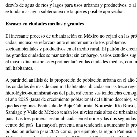
desvío de agua de ríos y lagos para usos urbanos y produc­ti­vos, o al 
extraída más agua subte­rrá­nea de la que es posible aprovechar.
Escasez en ciudades medias y grandes
El incesante proceso de urbanización en México no cejará en las pró
cadas; incluso se reforzará ante el in­cremento de los problemas
socioambientales y productivos en el medio ru­ral. El patrón de crec
las grandes ciudades se mantendrá; sin em­bargo, varios estudios sug
el mayor dinamismo se experimenta­rá en las ciudades medias, con m
mil habitantes.
A partir del análisis de la proporción de población urbana en el año
las ciudades de más de cien mil habitantes ubicadas en las trece re­gi
hidrológico-administrativas del país, así como sus tenden­cias de­mo­g
el año 2025 (ta­sas de cre­cimiento poblacional del último de­cenio), 
que las regiones Península de Baja California, Noroeste, Río Bravo
Santiago y Valle de Mé­xico tenían los niveles más altos de urbaniza
país. Las tres pri­me­ras están ubicadas en el norte y las dos segundas
centro del país. La mayoría presenta una tendencia a aumen­tar la pr
población urbana para 2025 como, por ejemplo, la región Península