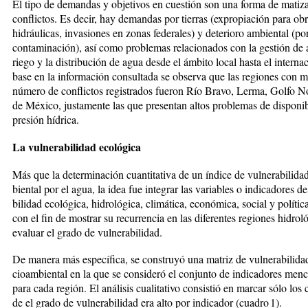
El tipo de demandas y objetivos en cuestión son una forma de matiza
conflictos. Es decir, hay demandas por tierras (expropiación para ob
hidráulicas, in­vasiones en zonas federales) y deterio­ro ambiental (po
contaminación), así como problemas relacionados con la gestión de
riego y la distribución de agua desde el ámbito local has­ta el intern
base en la in­formación consultada se observa que las regiones con 
número de con­flictos re­gis­trados fueron Río Bravo, Lerma, Gol­fo No
de México, justamente las que presentan altos problemas de disponi­b
presión hídrica.
La vulnerabilidad ecológica
Más que la determinación cuantitativa de un índice de vulnerabilida
biental por el agua, la idea fue in­te­grar las variables o indicadores de 
bilidad ecológica, hidrológica, climá­tica, económica, social y polític
con el fin de mostrar su recu­rrencia en las diferentes regiones hidro­l
evaluar el grado de vulne­rabilidad.
De manera más específica, se cons­truyó una matriz de vulnerabilida
cioambiental en la que se consideró el con­junto de indicadores men
para cada región. El análisis cualita­tivo consistió en marcar sólo los
de el grado de vulnerabilidad era alto por indicador (cuadro 1).