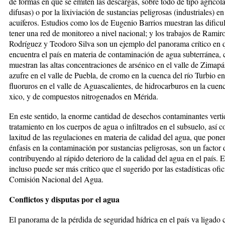
de formas en que se emiten las descargas, sobre todo de tipo agrícola
difusas) o por la lixiviación de sustancias peligrosas (industriales) en
acuíferos. Estudios como los de Eugenio Barrios muestran las dificul
tener una red de monitoreo a nivel nacional; y los trabajos de Ramir
Rodríguez y Teodoro Silva son un ejemplo del panorama crítico en 
encuentra el país en materia de con­taminación de agua subterránea,
muestran las altas concentraciones de arsénico en el valle de Zimapá
azufre en el valle de Puebla, de cromo en la cuenca del río Turbio e
fluoruros en el valle de Aguascalientes, de hidrocarburos en la cue
xico, y de compuestos nitrogenados en Mérida.
En este sentido, la enorme cantidad de desechos contaminantes verti
tratamiento en los cuerpos de agua o infiltrados en el subsuelo, así c
laxitud de las regulaciones en materia de calidad del agua, que pon
énfasis en la contaminación por sustancias peligrosas, son un factor 
contribuyendo al rápido deterioro de la calidad del agua en el país.
incluso puede ser más crítico que el sugerido por las es­tadísticas ofic
Comisión Na­cional del Agua.
Conflictos y disputas por el agua
El panorama de la pérdida de seguri­dad hídrica en el país va ligado 