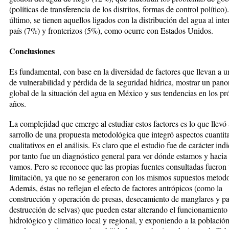
(políticas de transferencia de los distritos, for­mas de control político)
último, se tienen aquellos ligados con la distribución del agua al inte
país (7%) y fronterizos (5%), como ocurre con Estados Unidos.
Conclusiones
Es fundamental, con base en la diver­sidad de factores que llevan a u
de vulnerabilidad y pérdida de la seguridad hídrica, mostrar un pa­no
global de la situación del agua en México y sus tendencias en los pró
años.
La complejidad que emerge al estu­diar estos factores es lo que llevó 
sarrollo de una propuesta metodológi­ca que integró aspectos cuantita
cualitativos en el análisis. Es claro que el estudio fue de ca­rác­ter indi
por tanto fue un diag­nós­tico ge­ne­ral para ver dónde es­tamos y haci
vamos. Pero se recono­ce que las propias fuentes consultadas fueron
limitación, ya que no se ge­ne­ra­ron con los mismos supuestos me­to­do
Además, éstas no refle­jan el efec­to de factores antrópicos (co­mo la
construcción y operación de pre­sas, desecamiento de manglares y pa
destrucción de selvas) que pue­­den estar alterando el funcionamiento
hidrológico y climático local y regional, y exponiendo a la población a