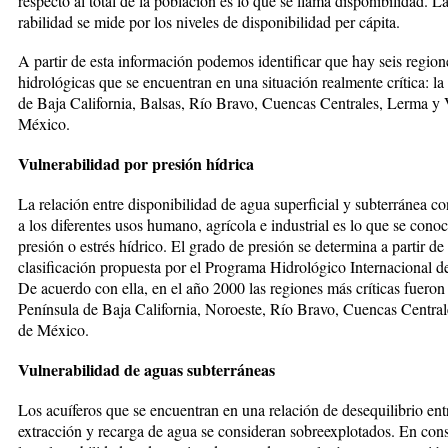
respecto al total de la población es lo que se llama disponibilidad. La
rabilidad se mide por los niveles de disponibilidad per cápita.
A partir de es­ta información podemos identificar que hay seis re­gio­n
hidrológicas que se encuentran en una situación realmente crítica: la
de Baja California, Balsas, Río Bra­vo, Cuencas Centrales, Ler­ma y 
México.
Vulnerabilidad por presión hídrica
La relación entre disponibilidad de agua superficial y subterránea co
a los diferentes usos humano, agrí­cola e industrial es lo que se co­no
presión o estrés hídrico. El gra­do de presión se determina a partir de 
clasificación propuesta por el Pro­grama Hidrológico Internacional d
De acuerdo con ella, en el año 2000 las regiones más críticas fueron 
Península de Baja California, Nor­oes­te, Río Bravo, Cuencas Cen­tral
de México.
Vulnerabilidad de aguas subterráneas
Los acuíferos que se encuentran en una relación de desequilibrio ent
extracción y recarga de agua se consi­deran sobreexplotados. En cons