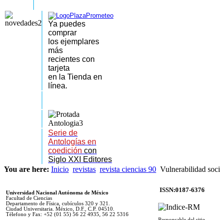
Ya puedes
comprar
los
ejemplares
más
recientes
con
tarjeta
en la Tienda en
línea.
Serie de
Antologías en
coedición
con
Siglo XXI Editores
You are here:
Inicio
revistas
revista ciencias 90
Vulnerabilidad soci
ISSN:0187-6376
Universidad Nacional Autónoma de México
Facultad de Ciencias
Departamento de Física, cubículos 320 y 321.
Ciudad Universitaria. México, D.F., C.P. 04510.
Télefono y Fax: +52 (01 55) 56 22 4935, 56 22 5316
Responsable del sitio