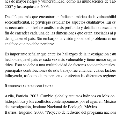
nes de mayor riesgo y vulnerabi­li­dad, como las inundaciones de Ta
2007 y las sequías de 2005.
De allí que, más que encontrar un índice numérico de la vulnerabili
socioambiental, se privilegió estudiar los aspectos cualitativos. En este
es necesario un nivel de análisis más profundo y detallado a escala r
fin de entender cada una de las dimensiones que están asociadas al 
del agua en el país. Sin embargo, la visión global del problema es un
analítico que no debe perderse.
Es importante señalar que entre los hallazgos de la investigación est
hecho de que el país es cada vez más vulnerable y tiene menor seguri
drica. Esto se debe a una multi­plicidad de factores socioambientales
principales contribuciones de este trabajo fue entender cuáles fac­tore
influyendo, así como la ma­nera en que afectan las diferentes regiones
Referencias bibliográficas
Ávila, Patricia. 2003. Cambio global y recursos hídricos en México:
hidropolítica y los conflictos contem­poráneos por el agua en Méxic
de investiga­ción, Instituto Nacional de Ecología, México.
Barrios, Eugenio. 2003. “Proyecto de rediseño del pro­grama naciona