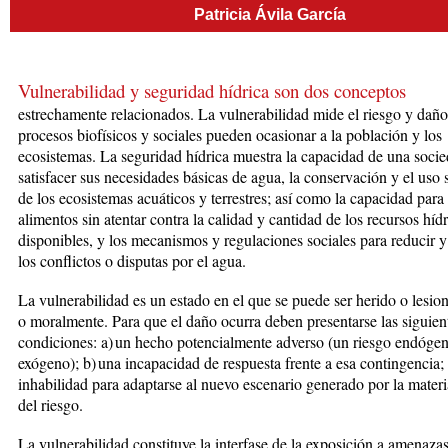
Patricia Ávila García
Vulnerabilidad y seguridad hídrica son dos conceptos
estrechamente rela­cionados. La vulnerabilidad mide el ries­go y daño
procesos biofísi­cos y sociales pueden ocasionar a la po­blación y los
ecosistemas. La seguridad hídrica muestra la capacidad de una soci
satisfacer sus nece­sidades básicas de agua, la conservación y el uso 
de los ecosis­temas acuáticos y terrestres; así como la capacidad para
alimentos sin atentar contra la calidad y cantidad de los recursos híd
disponibles, y los mecanismos y regulaciones so­cia­les para reducir 
los con­flic­tos o disputas por el agua.
La vulnerabilidad es un estado en el que se puede ser herido o lesion
o moralmente. Para que el daño ocurra deben presentarse las siguien
condiciones: a) un hecho potencial­mente adverso (un riesgo endóge
exógeno); b) una incapacidad de respuesta frente a esa contingencia; 
inhabilidad para adaptarse al nue­vo escenario generado por la materi
del riesgo.
La vulnerabilidad constituye la in­terfase de la exposición a amenazas