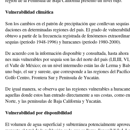
región de la Península de Baja California pre­sentó un nivel ­bajo.
Vulnerabilidad climática
Son los cambios en el patrón de preci­pitación que conllevan sequías 
daciones en determinadas regio­nes del país. El grado de vulnerabili
obtuvo a partir de la frecuencia registrada de fenómenos extraordina­
sequías (periodo 1948-1996) y hu­racanes (periodo 1980-2000).
De acuerdo con la información dis­ponible y consultada, hasta ahora l
nes más vulnerables por sequía son las del norte del país (I,II,III, VI
el Valle de México; en un ni­vel in­termedio están las de Lerma y Bal
uno bajo, el sur y sur­es­te, que corresponde a las regiones del Pa­cí­fic
Golfo Centro, Frontera Sur y Pe­nínsula de Yuca­tán.
De igual mane­ra, se observa que las regiones vulnera­bles a huraca­n
aquellas donde estos han en­trado directamente a sus costas, como en
Norte, y las pe­nín­su­las de Baja California y Yu­catán.
Vulnerabilidad por disponibilidad
El volumen de agua superficial y sub­terránea potencialmente aprove