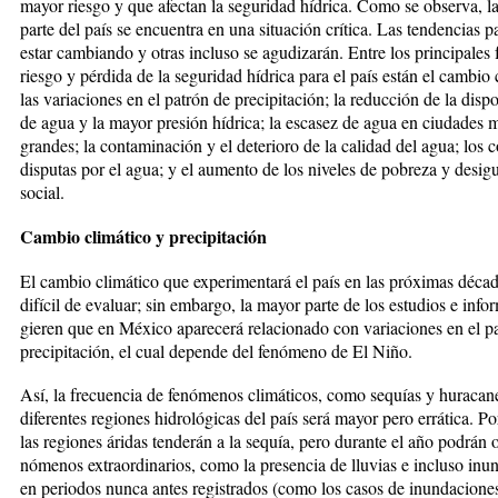
mayor riesgo y que afectan la seguridad hídrica. Como se observa, l
parte del país se encuen­tra en una situación crítica. Las ten­den­cias 
estar cambiando y otras incluso se agudizarán. Entre los prin­cipales 
riesgo y pérdi­da de la seguridad hídrica para el país están el cambio 
las varia­cio­nes en el patrón de precipitación; la reducción de la disp
de agua y la mayor presión hídrica; la es­casez de agua en ciudades 
grandes; la contaminación y el deterio­ro de la ca­lidad del agua; los c
dispu­tas por el agua; y el aumento de los ni­veles de pobreza y desig
social.
Cambio climático y precipitación
El cambio climático que experimenta­rá el país en las próximas décad
difícil de evaluar; sin embargo, la ma­yor parte de los estudios e info
gieren que en México aparecerá re­lacionado con variaciones en el p
precipitación, el cual depende del fe­nómeno de El Niño.
Así, la frecuen­cia de fenómenos cli­máticos, como se­quías y huracane
diferentes regiones hidrológicas del país será ma­yor pero errática. P
las re­gio­nes áridas tenderán a la sequía, pe­ro durante el año podrán o
nómenos extraordinarios, como la pre­sencia de lluvias e incluso inun
en periodos nunca antes registrados (como los ca­sos de inundacione