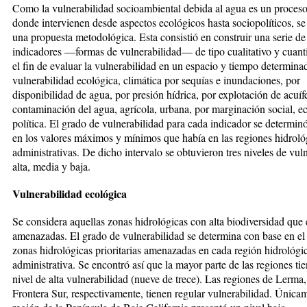
Como la vulnerabilidad socioambiental debida al agua es un proces
donde intervienen desde aspec­tos ecológicos hasta sociopolíticos, se
una propuesta metodoló­gica. Esta consistió en construir una se­rie de
indicadores —formas de vul­ne­ra­bilidad— de tipo cualitativo y cuan­ti
el fin de evaluar la vul­nera­bilidad en un espacio y tiempo determina
vulnerabilidad ecológica, climática por sequías e inundacio­nes, por
disponibilidad de agua, por pre­­sión hídrica, por explotación de acuí­f
contaminación del agua, agrícola, urbana, por marginación so­cial, 
política. El grado de vulnerabilidad para cada indicador se determin
en los valores máximos y mínimos que había en las regiones hidroló
administrativas. De dicho intervalo se obtuvieron tres niveles de vul
alta, media y baja.
Vulnerabilidad ecológica
Se considera aquellas zonas hidrológi­cas con alta biodiversidad que 
amenazadas. El grado de vulnerabilidad se determina con base en el
zonas hidrológicas prioritarias amenazadas en cada región hidrológi­
administrativa. Se encontró así que la mayor parte de las regiones ti
nivel de alta vulnerabilidad (nueve de trece). Las regiones de Lerma
Frontera Sur, respectivamen­te, tienen regular vul­ne­rabilidad. Úni­ca