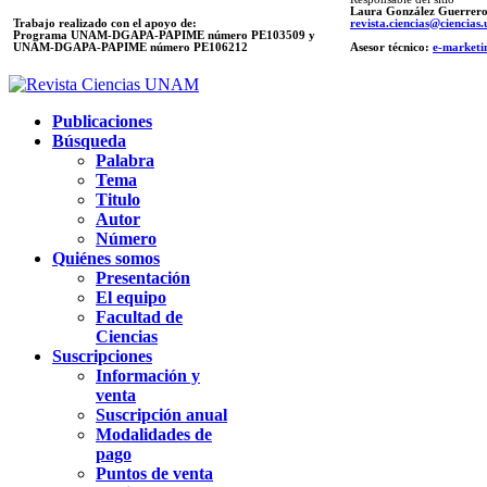
Laura González Guerrer
Trabajo realizado con el apoyo de:
revista.ciencias@ciencia
Programa UNAM-DGAPA-PAPIME número PE103509 y
UNAM-DGAPA-PAPIME
número PE106212
Asesor técnico:
e-marketi
Publicaciones
Búsqueda
Palabra
Tema
Titulo
Autor
Número
Quiénes somos
Presentación
El equipo
Facultad de
Ciencias
Suscripciones
Información y
venta
Suscripción anual
Modalidades de
pago
Puntos de venta