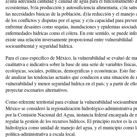
a) una adecuada can­tidad y calidad de agua para el funcio­namiento d
ecosistemas, b) la pro­ducción y autosuficiencia alimentaria, c) la sati
las necesidades básicas de la población, d) la reducción y el manejo
de los conflictos y disputas por el agua; y e) la capa­cidad para preven
enfrentar desastres como sequías, inundaciones y epidemias asociad
enfermedades hídricas como el cólera. En este sen­tido, se puede infe
existe una relación inversamente proporcio­nal entre vulnerabilidad
socioambien­tal y seguridad hídrica.
Para el caso específico de México, la vulnerabilidad se evaluó de m
cualitativa e indicativa sobre la base de una serie de variables físicas, 
ecológicas, sociales, políticas, de­mográficas y económicas. Esto fue 
de analizar las tendencias actuales que conducen a una situación de
vulnerabilidad y menor seguridad hídrica en el país; y a partir de ell
proyectar escenarios alter­nativos.
Como referente territorial para eva­luar la vulnerabilidad socioambien
México se consideró la regionaliza­ción hidrológico-administrativa pro
por la Comisión Nacional del Agua, instancia federal encargada de 
regular la gestión de los recursos hídricos. El principio rector es la 
hidrológica como unidad de manejo del agua, y el municipio como l
política-administrativa a es­cala local.