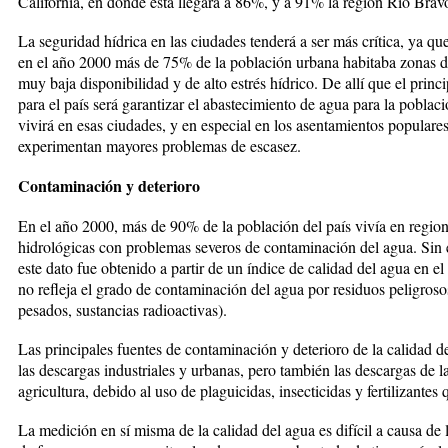
Califor­nia, en donde ésta llegará a 86%, y a 91% la región Río Brav
La seguridad hídrica en las ciudades tenderá a ser más crítica, ya que
en el año 2000 más de 75% de la población urbana habitaba zonas d
muy baja disponibilidad y de alto estrés hídrico. De allí que el prin­ci
para el país será garanti­zar el abastecimiento de agua para la poblac
vivirá en esas ciudades, y en especial en los asentamientos po­pu­lare
experimentan mayores pro­blemas de escasez.
Contaminación y deterioro
En el año 2000, más de 90% de la po­bla­ción del país vivía en regio
hidrológicas con problemas severos de contaminación del agua. Sin
este dato fue obtenido a partir de un ín­dice de calidad del agua en el
no refleja el grado de contaminación del agua por residuos peligrosos
pesados, sustancias radioactivas).
Las principales fuentes de con­ta­minación y deterioro de la calidad d
las descargas industriales y urbanas, pero también las descargas de l
agricultura, debido al uso de pla­guicidas, insecticidas y fertilizantes
La medición en sí misma de la cali­dad del agua es difícil a causa de l