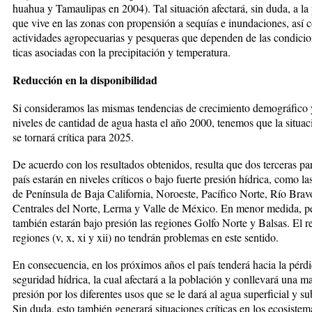
huahua y Tamaulipas en 2004). Tal situación afectará, sin duda, a la 
que vive en las zonas con propen­sión a se­quías e inundaciones, así ­
ac­tividades agropecuarias y pes­que­ras que dependen de las condicio­
ticas asociadas con la precipi­ta­ción y temperatura.
Reducción en la disponibilidad
Si consideramos las mismas tendencias de crecimiento demográfico 
niveles de cantidad de agua hasta el año 2000, tenemos que la situac
se tornará crítica para 2025.
De acuer­do con los resultados obte­nidos, resulta que dos terceras par
país estarán en niveles críticos o ba­jo fuer­te presión hídrica, como la
de Península de Baja Califor­nia, Nor­oeste, Pacífico Norte, Río Bra­v
Centrales del Norte, Lerma y Valle de México. En menor me­dida, p
también estarán bajo presión las regio­nes Golfo Norte y Balsas. El re
regiones (v, x, xi y xii) no ten­drán problemas en este sentido.
En consecuencia, en los próximos años el país tenderá hacia la pér­di
seguridad hídrica, la cual afec­ta­rá a la población y conllevará una ma
presión por los diferentes usos que se le dará al agua superficial y sub
Sin duda, esto tam­bién generará situaciones críticas en los eco­sis­te­m