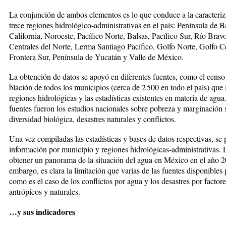
La conjunción de ambos ele­men­tos es lo que conduce a la ca­racte­ri­
trece regiones hidroló­gico-administrativas en el país: Penínsu­la de B
California, Noroeste, Pacífico Norte, Balsas, Pacífico Sur, Río Bra
Centrales del Norte, Lerma Santiago Pacífico, Golfo Norte, Golfo Ce
Frontera Sur, Península de Yu­catán y Valle de México.
La obtención de datos se apoyó en diferentes fuentes, como el censo
blación de todos los municipios (cer­ca de 2 500 en todo el país) que 
regiones hidrológicas y las es­tadísticas existentes en materia de agua
fuentes fueron los estudios nacionales sobre pobreza y marginación s
diversidad biológica, desas­tres naturales y con­flictos.
Una vez compiladas las estadísticas y bases de datos respectivas, se p
información por municipio y regiones hidrológicas-administrativas. 
obtener un panorama de la situación del agua en México en el año 2
embargo, es clara la limitación que varias de las fuentes disponi­bles
como es el caso de los conflictos por agua y los desastres por factore
antrópicos y naturales.
…y sus indicadores