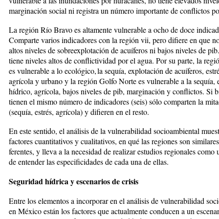
vulnerable a las inun­daciones por hu­racanes, no tiene ele­vados nivel
marginación social ni registra un nú­mero importante de conflictos po
La región Río Bravo es altamente vul­nerable a ocho de doce indicad
Comparte varios indicadores con la re­gión vii, pero difiere en que no
altos niveles de sobreexplotación de acuíferos ni bajos niveles de p
tiene niveles altos de conflictividad por el agua. Por su parte, la reg
es vulnerable a lo ecológico, la sequía, explotación de acuíferos, es­tré
agrícola y urbano y la re­gión Gol­fo Norte es vulnerable a la se­quía, 
hídrico, agrícola, bajos ni­veles de pib, mar­ginación y conflictos. Si
tie­nen el mis­mo número de in­dicado­res (seis) sólo comparten la mi­ta
(sequía, estrés, agrícola) y difieren en el resto.
En este sentido, el análisis de la vul­nerabilidad socioambiental muest
factores cuantitativos y cualitati­vos, en qué las regiones son similares
ferentes, y lleva a la necesidad de rea­lizar estudios regionales como 
de entender las especificidades de cada una de ellas.
Seguridad hídrica y escenarios de crisis
Entre los elementos a incorporar en el análisis de vulnerabilidad soci
en México están los factores que actualmente conducen a un esce­nar