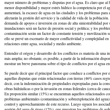
mayor número de problemas y dispu­tas por el agua. Es claro que al 
menor disponibilidad y mayor estrés hídrico la competencia por el a
aumentará, la escasez de agua en las ciudades y los problemas para a
afectarán la gestión del servicio y la calidad de vida de la población.
demanda de apoyos e inversión en zo­nas de alta siniestrabilidad por 
inundaciones será un factor de pre­sión social y política; y los probl
contaminación serán un factor de constante tensión y movilización so
ello se prevé un escenario de mayor conflictividad y complejidad en 
relaciones entre agua, sociedad y medio ambiente.
Entender el origen y desarrollo de los conflictos es mate­ria de una in­
más amplia; no obstante, es po­sible, a partir de la in­formación dispon
mostrar un bre­ve panorama sobre el tipo de conflictos por el agua en 
Se puede decir que el principal fac­tor que conduce a conflictos por 
aquellas disputas que están relacionadas con tierras (46% casos re­gis
decir, con la indemniza­ción de propiedades expropiadas para la cons
obras hidráulicas o por la invasión en zonas federales (cer­ca de cauc
En proporción si­milar (15%) se encuentran aquellos relacionados co
problemas ambienta­les (contaminación y sobreexplotación del agua)
control y aprovechamiento de este recurso. Luego siguen los asociad
gestión del agua de riego (12%), que muestran los problemas de gob