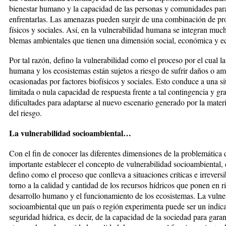
bienestar humano y la capacidad de las personas y comunidades par
enfrentarlas. Las amenazas pueden surgir de una combinación de pr
físicos y sociales. Así, en la vulne­ra­bilidad humana se integran muc
blemas ambientales que tienen una dimensión social, económica y ec
Por tal razón, defino la vulnerabili­dad como el proceso por el cual la
humana y los ecosistemas es­tán sujetos a riesgo de sufrir daños o a
ocasionadas por factores bio­físicos y sociales. Esto conduce a una s
limitada o nula capacidad de respuesta frente a tal contingencia y gr
dificultades para adaptarse al nuevo escenario generado por la ma­ter
del riesgo.
La vulnerabilidad socioambiental…
Con el fin de conocer las diferentes di­mensiones de la problemática 
importante establecer el concepto de vulnerabilidad socioambiental, 
defino como el proceso que conlleva a situaciones críticas e irreversi­
torno a la calidad y cantidad de los recursos hídricos que ponen en r
desarrollo humano y el funcionamiento de los ecosistemas. La vul­ne
socioambiental que un país o región experimenta puede ser un indica
seguridad hídrica, es decir, de la capacidad de la sociedad para garan