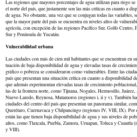
Las regiones que mayores porcen­tajes de agua utilizan para riego se 
el norte del país, que justamen­te son las más crí­ti­cas en cuanto a dis
de agua. No obstante, una vez que se con­jugan todas las variables, s
que la mayor parte del país se encuen­tra en niveles al­tos de vulnerab
agrícola, con excep­ción de las regiones Pacífico Sur, Golfo Centro, Fr
Sur y Península de Yuca­tán.
Vulnerabilidad urbana
Las ciudades con más de cien mil ha­bi­tantes que se encuentran en un
tuación de baja disponibilidad de agua y elevadas tasas de crecimie
gráfico o pobreza se consideraron como vulnerables. Entre las ciuda
país que presentan una situación críti­ca en cuanto a disponibilidad d
que además experimentan elevadas tasas de crecimiento poblacional,
las de la frontera norte, como Ti­jua­na, Nogales, Hermosillo, Juárez,
Nuevo Laredo, Reynosa, Mata­moros (regiones i, ii y v). También ha
ciudades del centro del país que presentan un panorama similar, co
Querétaro, Cuernavaca y Chil­pancingo (regiones IV, VIII, IX). Por o
están las que tienen baja dis­ponibilidad de agua y sus niveles de po
altos, como Tlaxcala, Pue­bla, Zamora, Uruapan, Toluca y Cuau­tla (
y VIII).