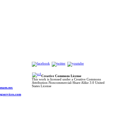
Creative Commons License
This work is licensed under a Creative Commons
Attribution-Noncommercial-Share Alike 3.0 United
o
States License
s.unam.mx
ngservices.com